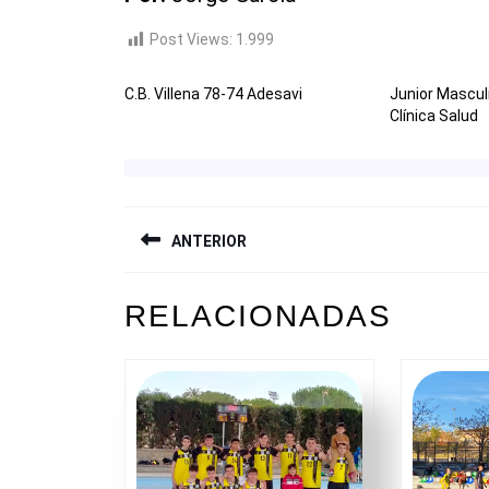
Post Views:
1.999
C.B. Villena 78-74 Adesavi
Junior Mascul
Clínica Salud
NAVEGACIÓN
ANTERIOR
DE
ENTRADAS
Entrada
RELACIONADAS
anterior: