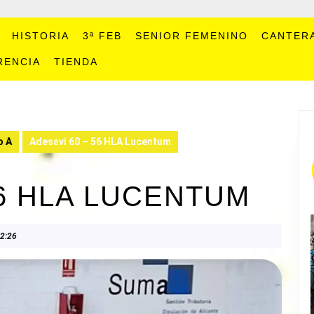
HISTORIA
3ª FEB
SENIOR FEMENINO
CANTER
RENCIA
TIENDA
o A
Adesavi 60 – 56 HLA Lucentum
56 HLA LUCENTUM
2:26