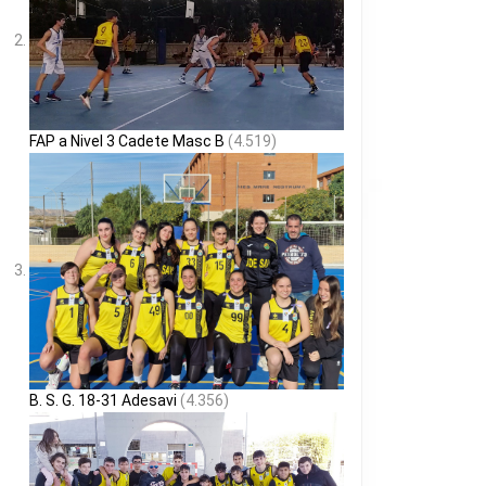
FAP a Nivel 3 Cadete Masc B
(4.519)
B. S. G. 18-31 Adesavi
(4.356)