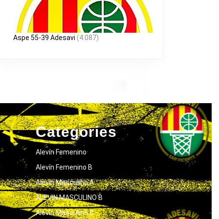
Aspe 55-39 Adesavi
(4.087)
Categories
Alevín Femenino
Alevín Femenino B
Alevín Masculino A
ALEVIN MASCULINO B
Alevín Masculino C