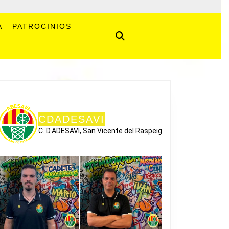
A
PATROCINIOS
CDADESAVI
C. D.ADESAVI, San Vicente del Raspeig