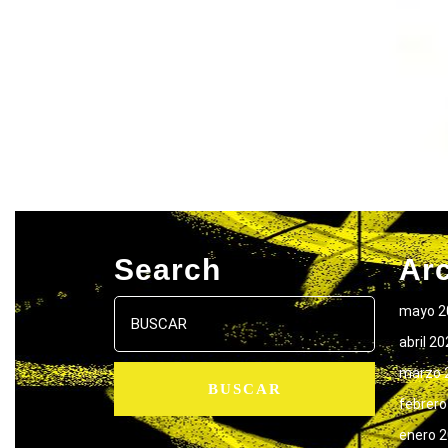
Search
Ar
Buscar:
mayo 2
abril 2
marzo 
febrero
enero 