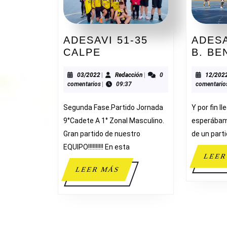
ADESAVI 51-35
ADESA
ADESAVI
CALPE
B. B
51-
35
03/2022
Redacción
03/2022
|
Redacción
|
0
12/202
comentarios
|
09:37
comentario
CALPE
Segunda Fase.Partido Jornada
Y por fin l
9°Cadete A 1° Zonal Masculino.
esperábam
Gran partido de nuestro
de un parti
EQUIPO!!!!!!!!!! En esta
LEER
LEER
LEER MÁS
MÁS