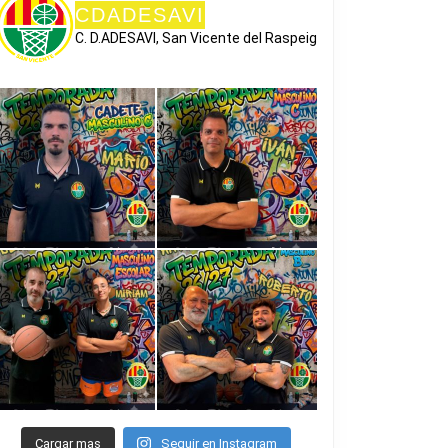
CDADESAVI
C. D.ADESAVI, San Vicente del Raspeig
Cargar mas
Seguir en Instagram