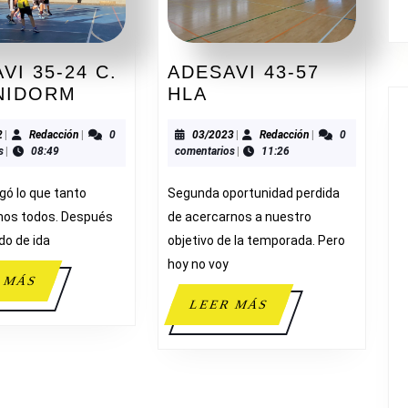
VI 35-24 C.
ADESAVI 43-57
ADESAVI
ADESAVI
ENIDORM
HLA
35-
43-
24
57
12/2022
Redacción
03/2023
Redacción
2
|
Redacción
|
0
03/2023
|
Redacción
|
0
s
|
08:49
comentarios
|
11:26
C.
HLA
B.
legó lo que tanto
Segunda oportunidad perdida
BENIDORM
os todos. Después
de acercarnos a nuestro
do de ida
objetivo de la temporada. Pero
hoy no voy
LEER
 MÁS
MÁS
LEER
LEER MÁS
MÁS