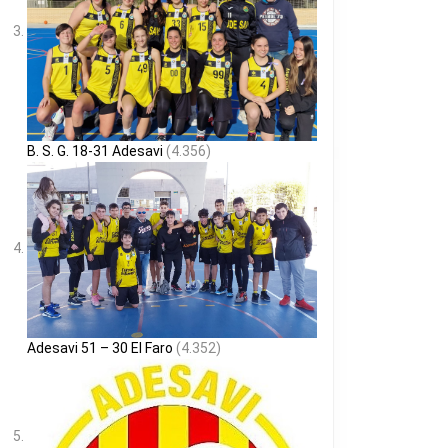
B. S. G. 18-31 Adesavi
(4.356)
Adesavi 51 – 30 El Faro
(4.352)