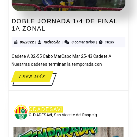
DOBLE JORNADA 1/4 DE FINAL
DOBLE
1A ZONAL
JORNADA
1/4
05/2022
Redacción
05/2022
|
Redacción
|
0 comentarios
|
10:39
DE
Cadete A 32-55 Cabo MarCabo Mar 25-43 Cadete A
FINAL
1A
Nuestras cadetes terminan la temporada con
ZONAL
LEER
LEER MÁS
MÁS
CDADESAVI
C. D.ADESAVI, San Vicente del Raspeig