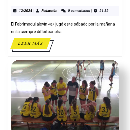
JORGE
JUAN
12/2024
Redacción
12/2024
|
Redacción
|
0 comentarios
|
21:32
69-
El Fabrimodul alevín «a» jugó este sábado por la mañana
55
FRABIMODUL
en la siempre difícil cancha
ADESAVI
LEER
LEER MÁS
MÁS