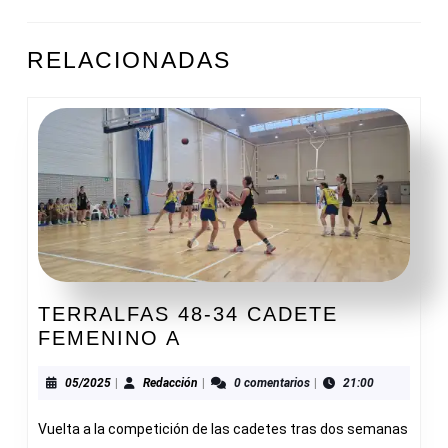
DE
ENTRADAS
Entrada
Siguiente
RELACIONADAS
anterior:
entrada:
TERRALFAS 48-34 CADETE
TERRALFAS
FEMENINO A
48-
34
05/2025
Redacción
05/2025
|
Redacción
|
0 comentarios
|
21:00
CADETE
Vuelta a la competición de las cadetes tras dos semanas
FEMENINO