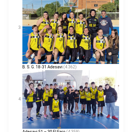
B. S. G. 18-31 Adesavi
(4.362)
Adesavi 51 – 30 El Faro
(4.359)