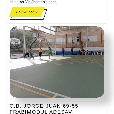
A
de parón. Viajábamos a casa
LEER
LEER MÁS
MÁS
C.B. JORGE JUAN 69-55
C.B.
FRABIMODUL ADESAVI