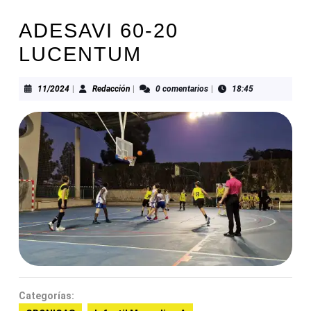
ADESAVI 60-20
LUCENTUM
11/2024
Redacción
11/2024
|
Redacción
|
0 comentarios
|
18:45
Categorías: