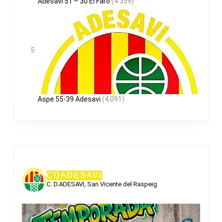
Adesavi 51 – 30 El Faro
(4.359)
Aspe 55-39 Adesavi
(4.091)
CDADESAVI
C. D.ADESAVI, San Vicente del Raspeig