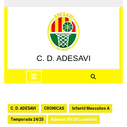
Saltar
al
contenido
Saltar
al
contenido
C. D. ADESAVI
Botón
de
apertura
C. D. ADESAVI
CRONICAS
,
Infantil Masculino A
,
Temporada 24/25
Adesavi 60-20 Lucentum