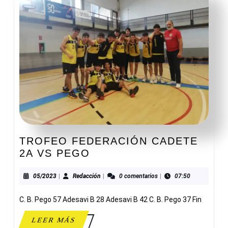
TROFEO FEDERACIÓN CADETE
TROFEO
2A VS PEGO
FEDERACIÓN
CADETE
05/2023
Redacción
05/2023
|
Redacción
|
0 comentarios
|
07:50
2A
C. B. Pego 57 Adesavi B 28 Adesavi B 42 C. B. Pego 37 Fin
VS
PEGO
LEER
LEER MÁS