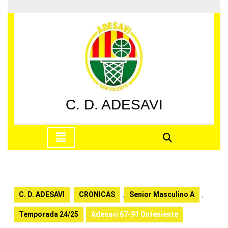
Saltar
al
contenido
Saltar
al
contenido
C. D. ADESAVI
Botón
de
apertura
C. D. ADESAVI
CRONICAS
,
Senior Masculino A
,
Temporada 24/25
Adesavi 67-91 Onteniente