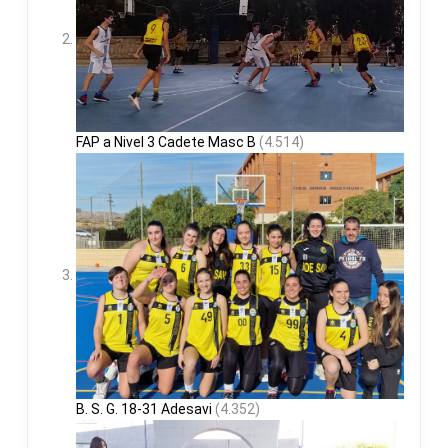
FAP a Nivel 3 Cadete Masc B
(4.514)
B. S. G. 18-31 Adesavi
(4.352)