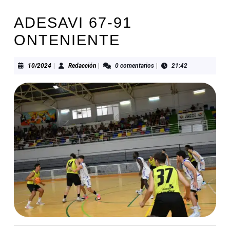
ADESAVI 67-91
ONTENIENTE
10/2024
Redacción
10/2024
|
Redacción
|
0 comentarios
|
21:42