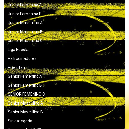
Junior Femenino A
Junior Femenino B
Junior Masculino A
Junior Masculino B
Junior Masculino C
Liga Escolar
Patrocinadores
Pre-infantil
Senior Femenino A
Senior Femenino B
SENIOR FEMENINO C
Senior Masculino A
Senior Masculino B
Sin categoría