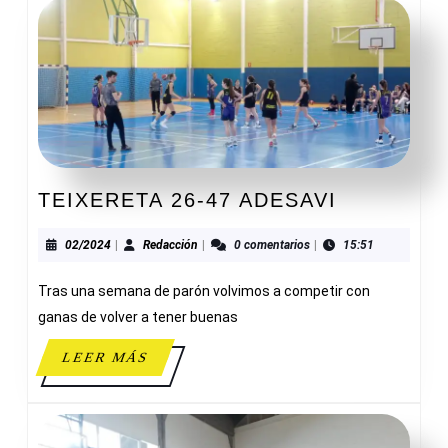
TEIXERET
TEIXERETA 26-47 ADESAVI
26-
47
02/2024
Redacción
02/2024
|
Redacción
|
0 comentarios
|
15:51
ADESAVI
Tras una semana de parón volvimos a competir con
ganas de volver a tener buenas
LEER
LEER MÁS
MÁS