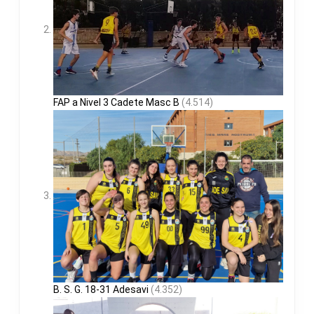
FAP a Nivel 3 Cadete Masc B
(4.514)
B. S. G. 18-31 Adesavi
(4.352)