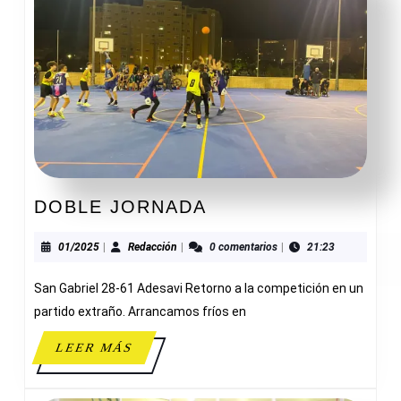
DOBLE
DOBLE JORNADA
JORNADA
01/2025
Redacción
01/2025
|
Redacción
|
0 comentarios
|
21:23
San Gabriel 28-61 Adesavi Retorno a la competición en un
partido extraño. Arrancamos fríos en
LEER
LEER MÁS
MÁS