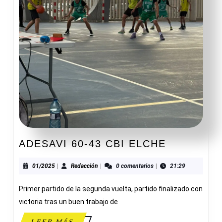
ADESAVI
ADESAVI 60-43 CBI ELCHE
60-
43
01/2025
Redacción
01/2025
|
Redacción
|
0 comentarios
|
21:29
CBI
Primer partido de la segunda vuelta, partido finalizado con
ELCHE
victoria tras un buen trabajo de
LEER
LEER MÁS