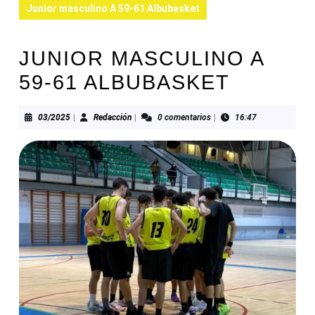
Junior masculino A 59-61 Albubasket
JUNIOR MASCULINO A
59-61 ALBUBASKET
03/2025
Redacción
03/2025
|
Redacción
|
0 comentarios
|
16:47