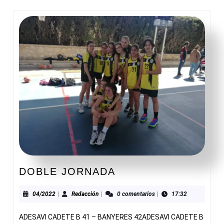
DOBLE
DOBLE JORNADA
JORNADA
04/2022
Redacción
04/2022
|
Redacción
|
0 comentarios
|
17:32
ADESAVI CADETE B 41 – BANYERES 42ADESAVI CADETE B