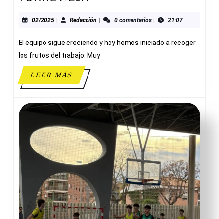
MASCULINO
B
02/2025
Redacción
02/2025
|
Redacción
|
0 comentarios
|
21:07
63-
El equipo sigue creciendo y hoy hemos iniciado a recoger
48
CB
los frutos del trabajo. Muy
TORREVIEJA
LEER
LEER MÁS
MÁS