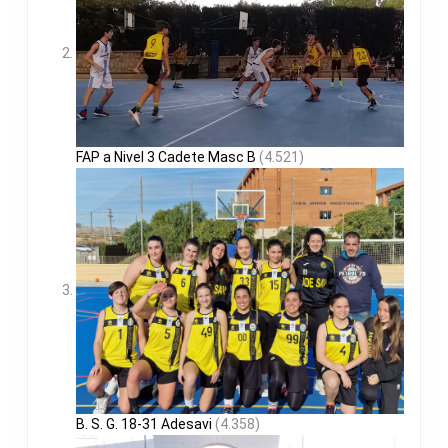
FAP a Nivel 3 Cadete Masc B
(4.521)
B. S. G. 18-31 Adesavi
(4.358)