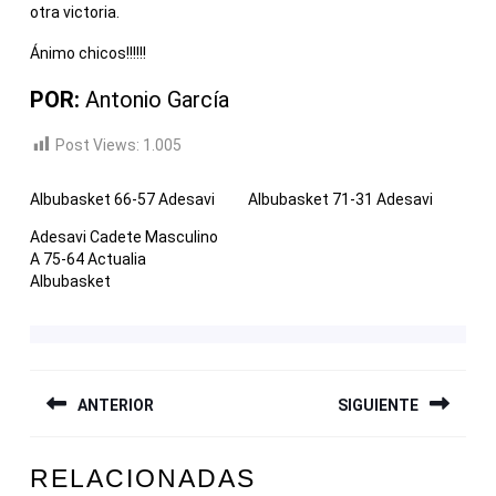
otra victoria.
Ánimo chicos!!!!!!
POR:
Antonio García
Post Views:
1.005
Albubasket 66-57 Adesavi
Albubasket 71-31 Adesavi
Adesavi Cadete Masculino
A 75-64 Actualia
Albubasket
NAVEGACIÓN
ANTERIOR
SIGUIENTE
DE
ENTRADAS
Entrada
Siguiente
RELACIONADAS
anterior:
entrada: