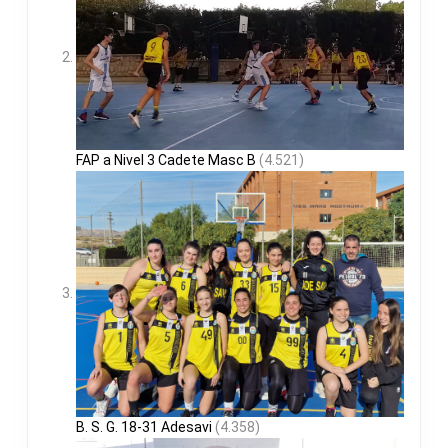
FAP a Nivel 3 Cadete Masc B
(4.521)
B. S. G. 18-31 Adesavi
(4.358)