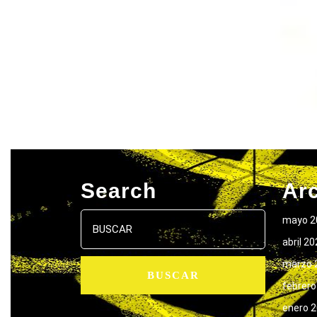
Search
Ar
Buscar:
mayo 2
abril 2
marzo 
febrero
enero 