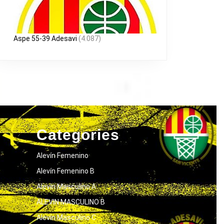
Aspe 55-39 Adesavi
(4.087)
Categories
Alevín Femenino
Alevín Femenino B
Alevín Masculino A
ALEVIN MASCULINO B
Alevín Masculino C