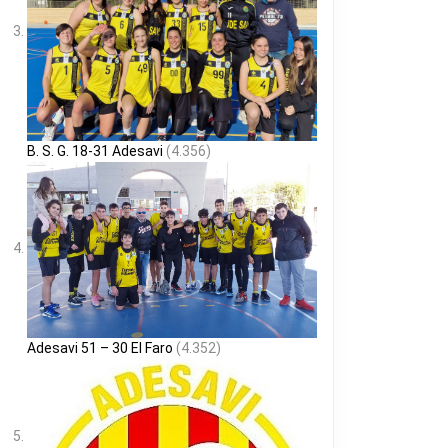
B. S. G. 18-31 Adesavi
(4.356)
Adesavi 51 – 30 El Faro
(4.352)