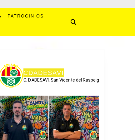
A
PATROCINIOS
CDADESAVI
C. D.ADESAVI, San Vicente del Raspeig