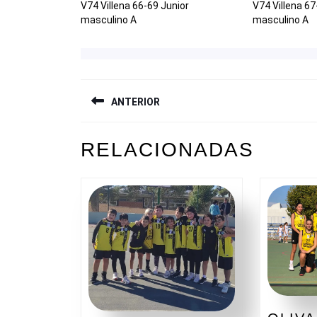
V74 Villena 66-69 Junior
V74 Villena 67
masculino A
masculino A
NAVEGACIÓN
ANTERIOR
DE
ENTRADAS
Entrada
RELACIONADAS
anterior: