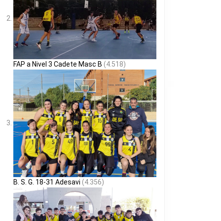
FAP a Nivel 3 Cadete Masc B
(4.518)
B. S. G. 18-31 Adesavi
(4.356)