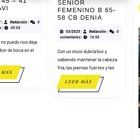
 45 – 41
SENIOR
OLIVA
AVI
FEMENINO B 65-
45
SENIOR
58 CB DENIA
–
10/2021
Redacción
1
|
Redacción
|
0
FEMENINO
s
|
05:54
41
B
03/2025
Redacción
03/2025
|
Redacción
|
0
ADESAVI
comentarios
|
16:56
65-
y no puedo nos deja
58
bor de boca en el
Con un inicio dubitativo y
CB
sabiendo mantener la cabeza
DENIA
fría, las piernas fuertes y las
LEER
 MÁS
MÁS
LEER
LEER MÁS
MÁS