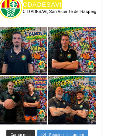
CDADESAVI
C. D.ADESAVI, San Vicente del Raspeig
Cargar mas
Seguir en Instagram