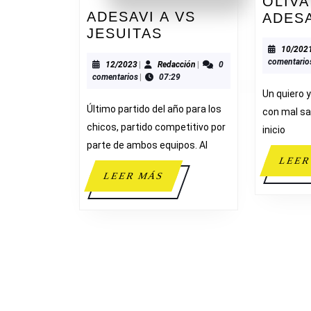
OLIVA
ADESAVI A VS
ADES
ADESAVI
JESUITAS
A
10/202
comentario
VS
12/2023
Redacción
12/2023
|
Redacción
|
0
comentarios
|
07:29
JESUITAS
Un quiero 
Último partido del año para los
con mal sa
chicos, partido competitivo por
inicio
parte de ambos equipos. Al
LEER
LEER
LEER MÁS
MÁS