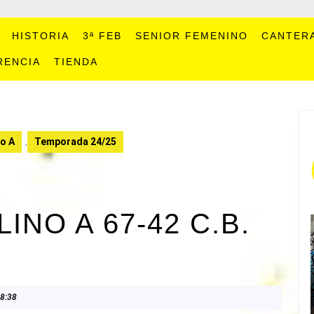
HISTORIA
3ª FEB
SENIOR FEMENINO
CANTER
RENCIA
TIENDA
o A
,
Temporada 24/25
NO A 67-42 C.B.
8:38