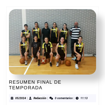
anterior:
entrada:
RESUMEN FINAL DE
RESUMEN
TEMPORADA
FINAL
DE
05/2024
Redacción
05/2024
|
Redacción
|
0 comentarios
|
11:13
TEMPORADA