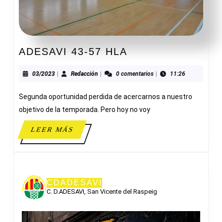
ADESAVI
ADESAVI 43-57 HLA
43-
57
03/2023
Redacción
03/2023
|
Redacción
|
0 comentarios
|
11:26
HLA
Segunda oportunidad perdida de acercarnos a nuestro
objetivo de la temporada. Pero hoy no voy
LEER
LEER MÁS
MÁS
CDADESAVI
C. D.ADESAVI, San Vicente del Raspeig