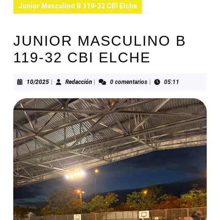
Junior Masculino B 119-32 CBI Elche
JUNIOR MASCULINO B
119-32 CBI ELCHE
10/2025
Redacción
10/2025
|
Redacción
|
0 comentarios
|
05:11