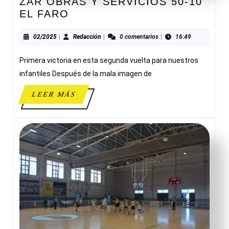
ZAR OBRAS Y SERVICIOS 50-10
ZAR
EL FARO
OBRAS
Y
02/2025
Redacción
02/2025
|
Redacción
|
0 comentarios
|
16:49
SERVICIOS
Primera victoria en esta segunda vuelta para nuestros
50-
10
infantiles Después de la mala imagen de
EL
LEER
LEER MÁS
FARO
MÁS