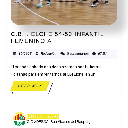
C.B.I. ELCHE 54-50 INFANTIL
C.B.I.
FEMENINO A
ELCHE
54-
10/2025
Redacción
10/2025
|
Redacción
|
0 comentarios
|
07:51
50
El pasado sábado nos desplazamos hasta tierras
INFANTIL
FEMENINO
ilicitanas para enfrentarnos al CBI Elche, en un
A
LEER
LEER MÁS
MÁS
CDADESAVI
C. D.ADESAVI, San Vicente del Raspeig