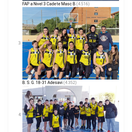
FAP a Nivel 3 Cadete Masc B
(4.516)
B. S. G. 18-31 Adesavi
(4.352)