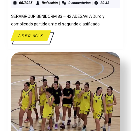
PARA
05/2025
Redacción
05/2025
|
Redacción
|
0 comentarios
|
20:43
EL
SERVIGROUP BENIDORM 83 – 42 ADESAVI A Duro y
CADETE
MASCULINO
complicado partido ante el segundo clasificado
A
LEER
LEER MÁS
MÁS