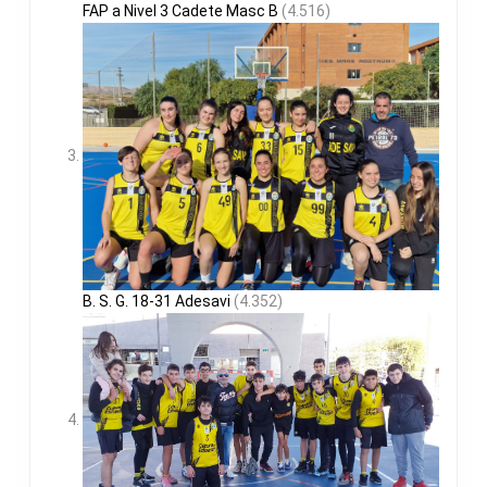
FAP a Nivel 3 Cadete Masc B
(4.516)
B. S. G. 18-31 Adesavi
(4.352)