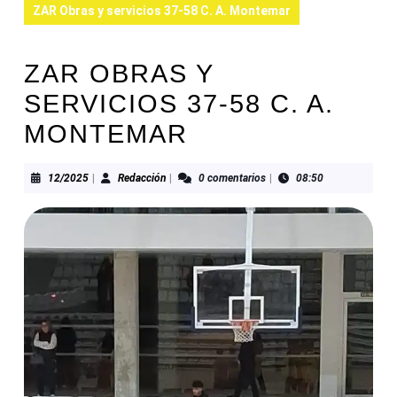
ZAR Obras y servicios 37-58 C. A. Montemar
ZAR OBRAS Y
SERVICIOS 37-58 C. A.
MONTEMAR
12/2025
Redacción
12/2025
|
Redacción
|
0 comentarios
|
08:50