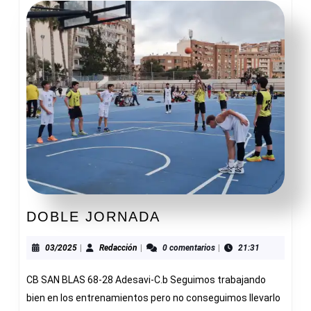
DOBLE
DOBLE JORNADA
JORNADA
03/2025
Redacción
03/2025
|
Redacción
|
0 comentarios
|
21:31
CB SAN BLAS 68-28 Adesavi-C.b Seguimos trabajando
bien en los entrenamientos pero no conseguimos llevarlo