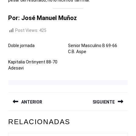
pesar del resultado, no lo hicimos tan mal.
Por: José Manuel Muñoz
Post Views:
425
Doble jornada
Senior Masculino B 69-66
C.B. Aspe
Kapitalia Ontinyent 88-70
Adesavi
NAVEGACIÓN
ANTERIOR
SIGUIENTE
DE
ENTRADAS
Entrada
Siguiente
RELACIONADAS
anterior:
entrada: