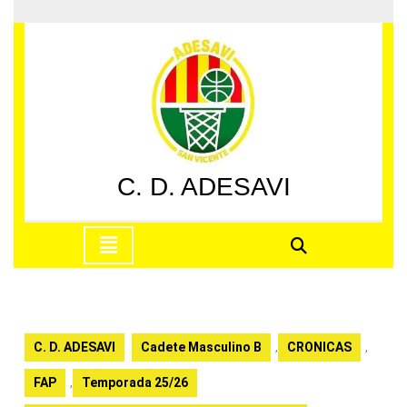
Saltar
al
contenido
Saltar
al
contenido
C. D. ADESAVI
Botón
de
apertura
C. D. ADESAVI
Cadete Masculino B
,
CRONICAS
,
FAP
,
Temporada 25/26