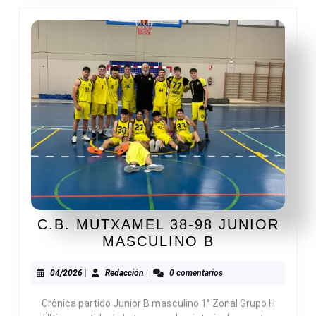
C.B. MUTXAMEL 38-98 JUNIOR
C.B.
MASCULINO B
MUTXAMEL
38-
04/2026
Redacción
04/2026
|
Redacción
|
0 comentarios
98
Crónica partido Junior B masculino 1° Zonal Grupo H
JUNIOR