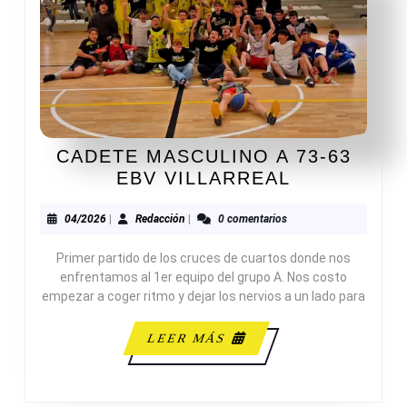
CADETE MASCULINO A 73-63
CADETE
EBV VILLARREAL
MASCULIN
A
04/2026
Redacción
04/2026
|
Redacción
|
0 comentarios
73-
Primer partido de los cruces de cuartos donde nos
63
enfrentamos al 1er equipo del grupo A. Nos costo
EBV
empezar a coger ritmo y dejar los nervios a un lado para
VILLARREA
LEER
LEER MÁS
MÁS