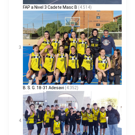
FAP a Nivel 3 Cadete Masc B
(4.514)
B. S. G. 18-31 Adesavi
(4.352)