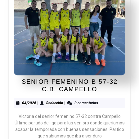
SENIOR FEMENINO B 57-32
SENIOR
C.B. CAMPELLO
FEMENINO
B
04/2026
Redacción
04/2026
|
Redacción
|
0 comentarios
57-
Victoria del senior femenino 57-32 contra Campello
32
Último partido de liga para las seniors donde queríamos
C.B.
acabar la temporada con buenas sensaciones. Partido
CAMPELLO
que sabíamos que iba a ser duro