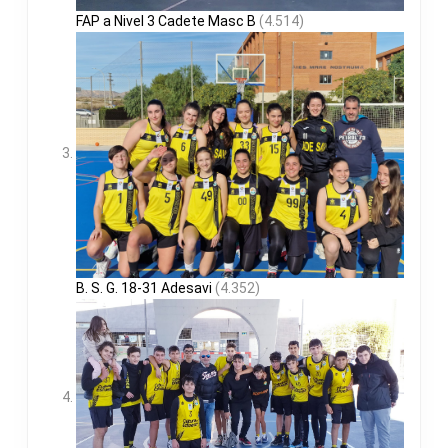
FAP a Nivel 3 Cadete Masc B
(4.514)
B. S. G. 18-31 Adesavi
(4.352)