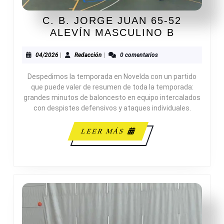
C. B. JORGE JUAN 65-52
C.
ALEVÍN MASCULINO B
B.
JORGE
04/2026
Redacción
04/2026
|
Redacción
|
0 comentarios
JUAN
Despedimos la temporada en Novelda con un partido
65-
que puede valer de resumen de toda la temporada:
52
grandes minutos de baloncesto en equipo intercalados
ALEVÍN
con despistes defensivos y ataques individuales.
MASCUL
B
LEER
LEER MÁS
MÁS