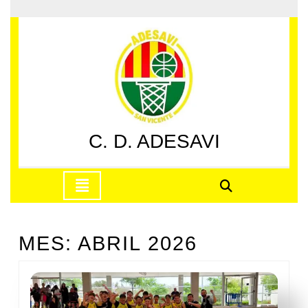
Saltar
al
contenido
Saltar
al
contenido
C. D. ADESAVI
Botón
de
apertura
MES:
ABRIL 2026