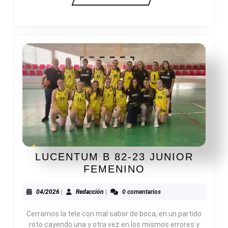
MÁS
LUCENTUM B 82-23 JUNIOR
LUCENTUM
FEMENINO
B
82-
04/2026
Redacción
04/2026
|
Redacción
|
0 comentarios
23
Cerramos la tele con mal sabor de boca, en un partido
JUNIOR
roto cayendo una y otra vez en los mismos errores y