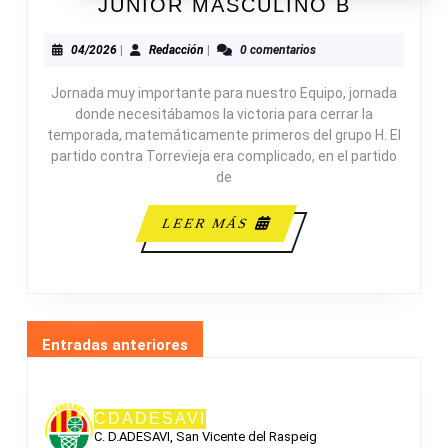
C.
JUNIOR MASCULINO B
B.
TORREV
04/2026
Redacción
04/2026
|
Redacción
|
0 comentarios
51-
Jornada muy importante para nuestro Equipo, jornada
87
donde necesitábamos la victoria para cerrar la
JUNIOR
temporada, matemáticamente primeros del grupo H. El
MASCUL
partido contra Torrevieja era complicado, en el partido
B
de
LEER
LEER MÁS
MÁS
NAVEGACIÓN
Entradas anteriores
DE
ENTRADAS
CDADESAVI
C. D.ADESAVI, San Vicente del Raspeig