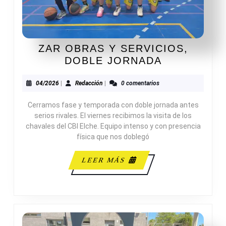
ZAR OBRAS Y SERVICIOS,
ZAR
DOBLE JORNADA
OBRAS
Y
04/2026
Redacción
04/2026
|
Redacción
|
0 comentarios
SERVICIOS
Cerramos fase y temporada con doble jornada antes
DOBLE
serios rivales. El viernes recibimos la visita de los
JORNADA
chavales del CBI Elche. Equipo intenso y con presencia
física que nos doblegó
LEER
LEER MÁS
MÁS