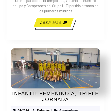
Último partido de la temporada, victoria de nuestro
MASCULINO
equipo y Campeones del Grupo H. El partido arranca en
B
los primeros minutos
LEER
LEER MÁS
MÁS
INFANTIL FEMENINO A, TRIPLE
INFANTIL
JORNADA
FEMENINO
04/2026
Redacción
04/2026
|
Redacción
|
0 comentarios