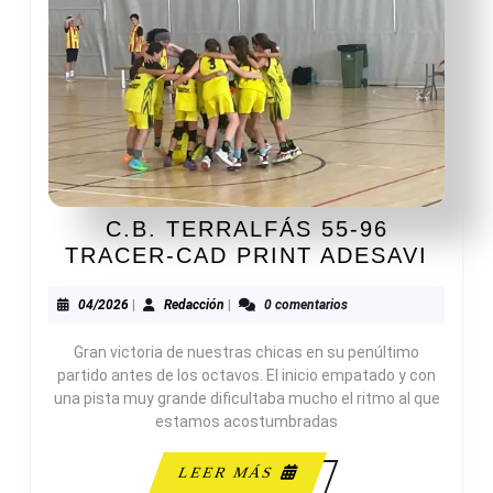
C.B. TERRALFÁS 55-96
C.B.
TRACER-CAD PRINT ADESAVI
TERR
55-
04/2026
Redacción
04/2026
|
Redacción
|
0 comentarios
96
Gran victoria de nuestras chicas en su penúltimo
TRAC
partido antes de los octavos. El inicio empatado y con
CAD
una pista muy grande dificultaba mucho el ritmo al que
PRIN
estamos acostumbradas
ADES
LEER
LEER MÁS