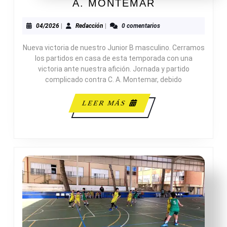
JUNIOR
A. MONTEMAR
MASCULINO
B
04/2026
Redacción
04/2026
|
Redacción
|
0 comentarios
74-
Nueva victoria de nuestro Junior B masculino. Cerramos
50
los partidos en casa de esta temporada con una
C.
victoria ante nuestra afición. Jornada y partido
A.
complicado contra C. A. Montemar, debido
MONTEMAR
LEER
LEER MÁS
MÁS