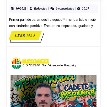
52-
C.
10/2023
Redacción
10/2023
|
Redacción
|
0 comentarios
|
20:27
D.
Primer partido para nuestro equipoPrimer partido e inició
DENIA
con dinámica positiva. Encuentro disputado, igualado y
LEER
LEER MÁS
MÁS
CDADESAVI
C. D.ADESAVI, San Vicente del Raspeig