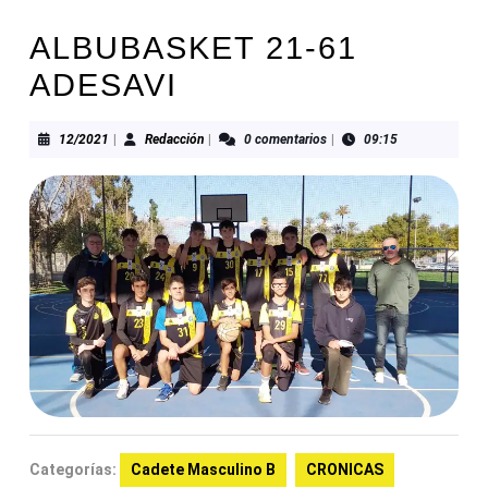
ALBUBASKET 21-61
ADESAVI
12/2021
Redacción
12/2021
|
Redacción
|
0 comentarios
|
09:15
Categorías:
Cadete Masculino B
CRONICAS