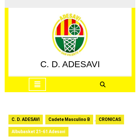
Saltar
al
contenido
Saltar
al
contenido
C. D. ADESAVI
Botón
de
apertura
C. D. ADESAVI
Cadete Masculino B
,
CRONICAS
Albubasket 21-61 Adesavi