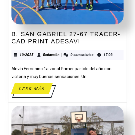
B. SAN GABRIEL 27-67 TRACER-
B.
CAD PRINT ADESAVI
SAN
GABRIEL
10/2025
Redacción
10/2025
|
Redacción
|
0 comentarios
|
17:03
27-
Alevín Femenino 1a zonal Primer partido del año con
67
TRACER-
victoria y muy buenas sensaciones. Un
CAD
LEER
LEER MÁS
PRINT
MÁS
ADESAVI