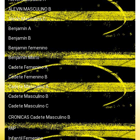
ALEVIN MASCULINO B
Alevín Masculino C
Benjamín A
Benjamín B
Benjamin femenino
Benjamín Mixto
Cadete Femenino A
Cadete Femenino B
Cadete Masculino A
Cadete Masculino B
Cadete Masculino C
CRONICAS
Cadete Masculino B
FAP
Infantil Femenino