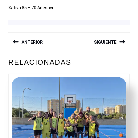
Xativa 85 – 70 Adesavi
NAVEGACIÓN
ANTERIOR
SIGUIENTE
DE
ENTRADAS
Entrada
Siguiente
RELACIONADAS
anterior:
entrada: