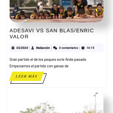
ADESAVI VS SAN BLAS/ENRIC
ADESAVI
VALOR
VS
SAN
03/2024
Redacción
03/2024
|
Redacción
|
0 comentarios
|
16:15
BLAS/ENRIC
Gran partido el de los peques este finde pasado.
VALOR
Empezamos el partido con ganas de
LEER
LEER MÁS
MÁS