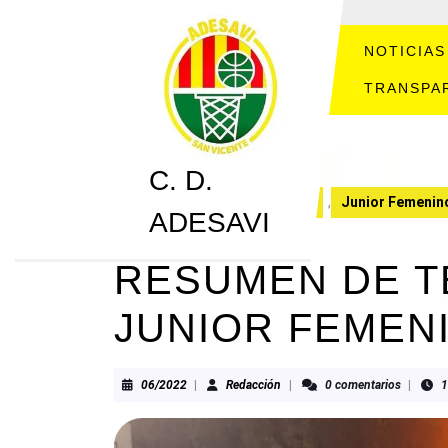
Saltar
al
contenido
NOTICIAS
Saltar
TRANSPA
al
contenido
C. D.
C. D. ADESAVI
CRONICAS
,
Junior Femenin
ADESAVI
RESUMEN DE 
JUNIOR FEMEN
06/2022
Redacción
06/2022
|
Redacción
|
0 comentarios
|
1