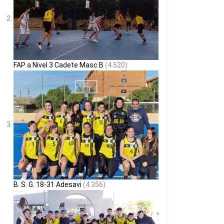
FAP a Nivel 3 Cadete Masc B
(4.520)
B. S. G. 18-31 Adesavi
(4.356)