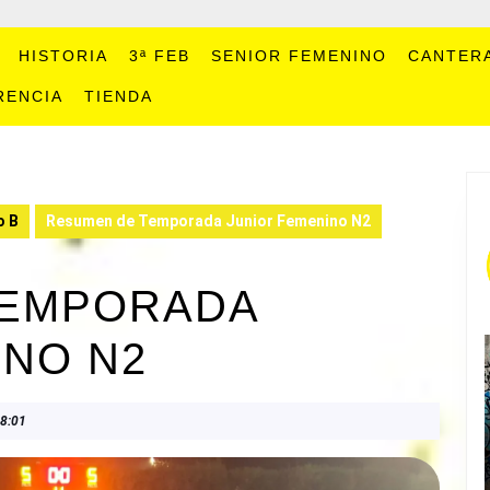
HISTORIA
3ª FEB
SENIOR FEMENINO
CANTER
RENCIA
TIENDA
o B
Resumen de Temporada Junior Femenino N2
TEMPORADA
INO N2
8:01