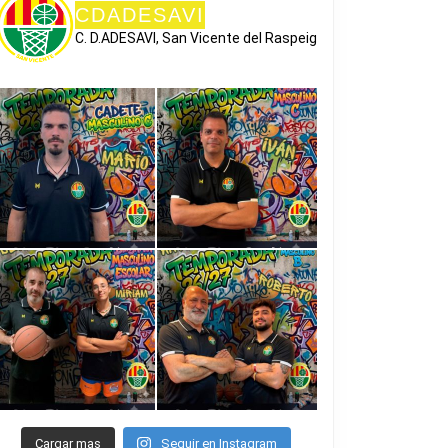
CDADESAVI
C. D.ADESAVI, San Vicente del Raspeig
Cargar mas
Seguir en Instagram