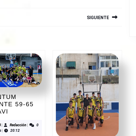
SIGUIENTE
Siguiente
entrada:
NTUM
NTE 59-65
LUCENTUM
AVI
ALICANTE
59-
10/2024
Redacción
4
|
Redacción
|
0
s
|
20:12
65