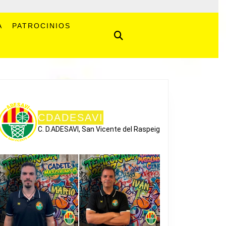
A
PATROCINIOS
CDADESAVI
C. D.ADESAVI, San Vicente del Raspeig