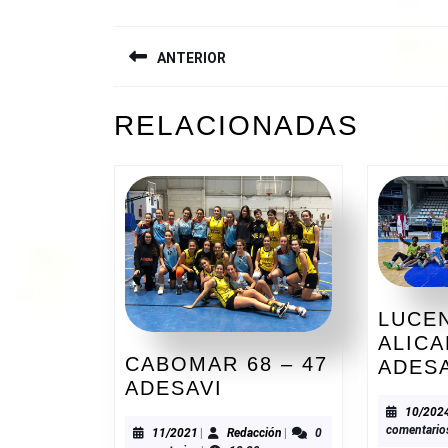
NAVEGACIÓN
ANTERIOR
DE
ENTRADAS
Entrada
RELACIONADAS
anterior:
LUCE
ALICA
CABOMAR 68 – 47
ADES
CABOMAR
ADESAVI
68
10/202
comentario
–
11/2021
Redacción
11/2021
|
Redacción
|
0