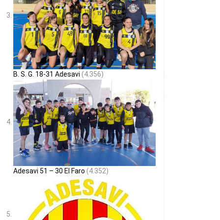
B. S. G. 18-31 Adesavi
(4.356)
Adesavi 51 – 30 El Faro
(4.352)