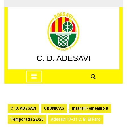
Saltar
al
contenido
Saltar
al
contenido
C. D. ADESAVI
Botón
de
apertura
C. D. ADESAVI
CRONICAS
,
Infantil Femenino B
,
Temporada 22/23
Adesavi 17-31 C. B. El Faro