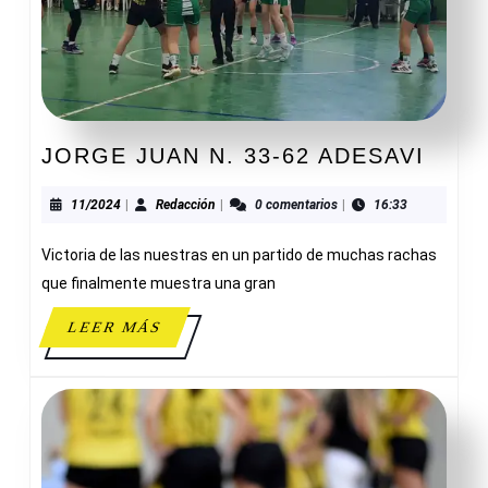
JOR
JORGE JUAN N. 33-62 ADESAVI
JUAN
N.
11/2024
Redacción
11/2024
|
Redacción
|
0 comentarios
|
16:33
33-
Victoria de las nuestras en un partido de muchas rachas
62
ADES
que finalmente muestra una gran
LEER
LEER MÁS
MÁS