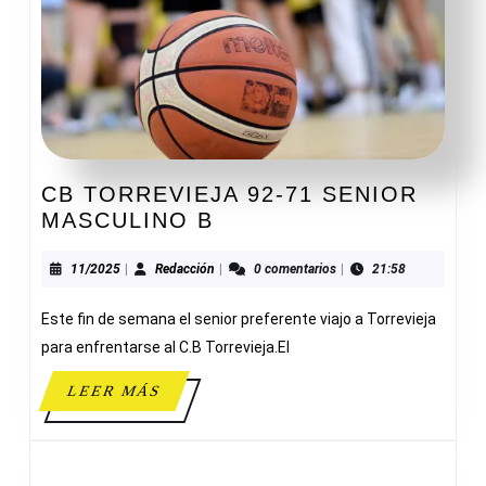
CB TORREVIEJA 92-71 SENIOR
CB
MASCULINO B
TORREVIEJA
92-
11/2025
Redacción
11/2025
|
Redacción
|
0 comentarios
|
21:58
71
Este fin de semana el senior preferente viajo a Torrevieja
SENIOR
MASCULINO
para enfrentarse al C.B Torrevieja.El
B
LEER
LEER MÁS
MÁS