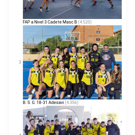
FAP a Nivel 3 Cadete Masc B
(4.520)
B. S. G. 18-31 Adesavi
(4.356)