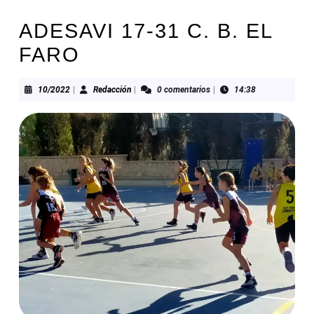
ADESAVI 17-31 C. B. EL
FARO
10/2022
Redacción
10/2022
|
Redacción
|
0 comentarios
|
14:38