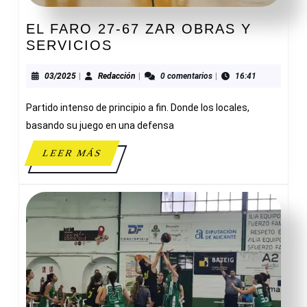
EL FARO 27-67 ZAR OBRAS Y
EL
SERVICIOS
FARO
27-
03/2025
Redacción
03/2025
|
Redacción
|
0 comentarios
|
16:41
67
Partido intenso de principio a fin. Donde los locales,
ZAR
OBRAS
basando su juego en una defensa
Y
LEER
LEER MÁS
SERVICIOS
MÁS