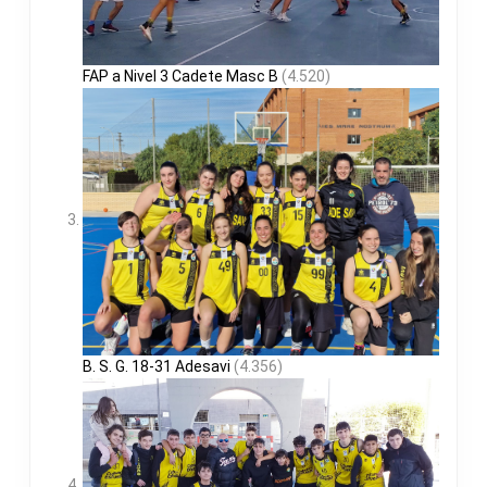
FAP a Nivel 3 Cadete Masc B
(4.520)
B. S. G. 18-31 Adesavi
(4.356)