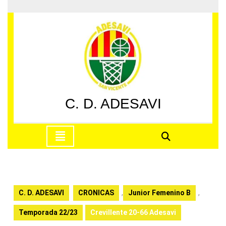
Saltar
al
contenido
Saltar
al
contenido
C. D. ADESAVI
Botón
de
apertura
C. D. ADESAVI
CRONICAS
,
Junior Femenino B
,
Temporada 22/23
Crevillente 20-66 Adesavi