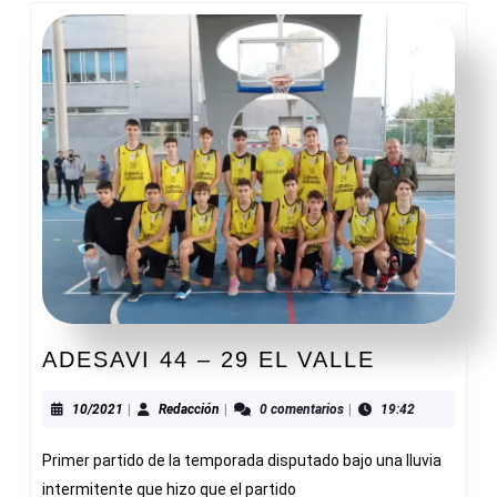
ADESAVI
ADESAVI 44 – 29 EL VALLE
44
–
10/2021
Redacción
10/2021
|
Redacción
|
0 comentarios
|
19:42
29
Primer partido de la temporada disputado bajo una lluvia
EL
VALLE
intermitente que hizo que el partido