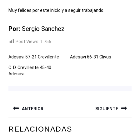
Muy felices por este inicio y a seguir trabajando.
Por:
Sergio Sanchez
Post Views:
1.756
Adesavi 57-21 Crevillente
Adesavi 66-31 Clivus
C. D. Crevillente 45-40
Adesavi
NAVEGACIÓN
ANTERIOR
SIGUIENTE
DE
ENTRADAS
Entrada
Siguiente
RELACIONADAS
anterior:
entrada: