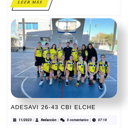
LEER
LEER MÁS
MÁS
ADESAVI
ADESAVI 26-43 CBI ELCHE
26-
43
11/2023
Redacción
11/2023
|
Redacción
|
0 comentarios
|
07:18
CBI