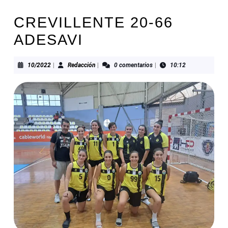
CREVILLENTE 20-66
ADESAVI
10/2022
Redacción
10/2022
|
Redacción
|
0 comentarios
|
10:12