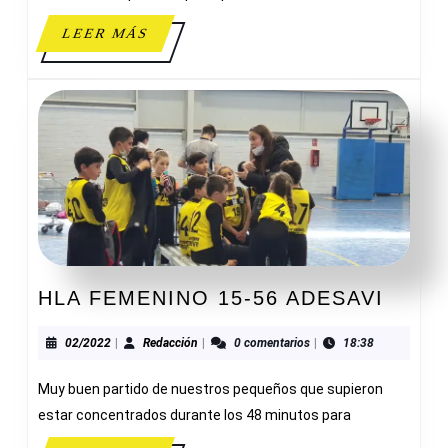
LEER
LEER MÁS
MÁS
HLA
HLA FEMENINO 15-56 ADESAVI
FEME
15-
02/2022
Redacción
02/2022
|
Redacción
|
0 comentarios
|
18:38
56
Muy buen partido de nuestros pequeños que supieron
ADES
estar concentrados durante los 48 minutos para