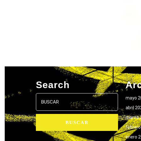
Search
Ar
Buscar:
mayo 2
abril 2
marzo 
febrero
enero 