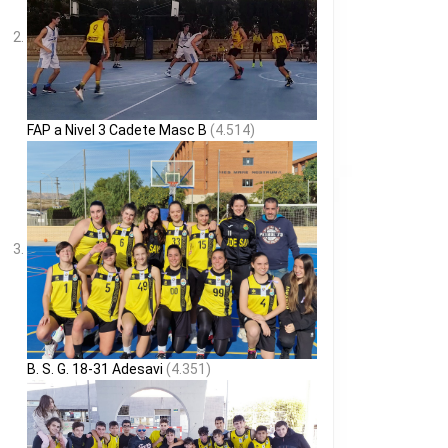
FAP a Nivel 3 Cadete Masc B
(4.514)
B. S. G. 18-31 Adesavi
(4.351)