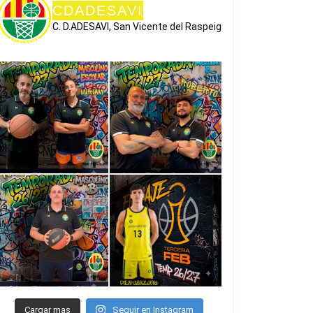
CDADESAVI
C. D.ADESAVI, San Vicente del Raspeig
A
Cargar mas
Seguir en Instagram