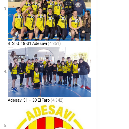
B. S. G. 18-31 Adesavi
(4.351)
Adesavi 51 – 30 El Faro
(4.342)