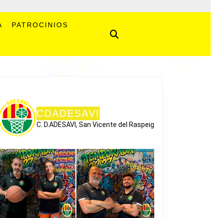
A
PATROCINIOS
CDADESAVI
C. D.ADESAVI, San Vicente del Raspeig