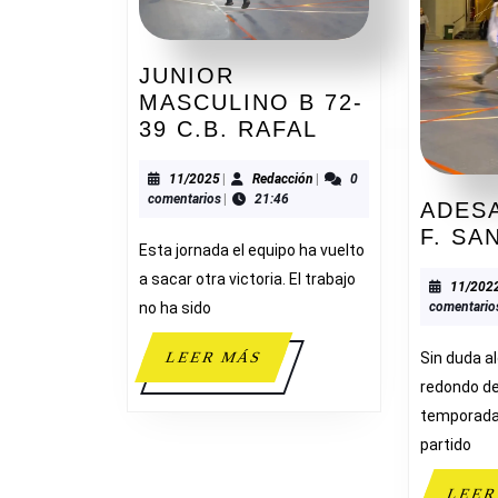
JUNIOR
MASCULINO B 72-
JUNIOR
39 C.B. RAFAL
MASCULINO
B
11/2025
Redacción
11/2025
|
Redacción
|
0
comentarios
|
21:46
72-
ADESA
39
F. SA
Esta jornada el equipo ha vuelto
C.B.
a sacar otra victoria. El trabajo
RAFAL
11/202
comentario
no ha sido
LEER
Sin duda a
LEER MÁS
MÁS
redondo de
temporada
partido
LEER