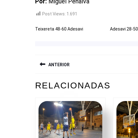
Por:
Miguel Penalva
Post Views:
1.691
Teixereta 48-60 Adesavi
Adesavi 28-50 
NAVEGACIÓN
ANTERIOR
DE
ENTRADAS
Entrada
RELACIONADAS
anterior: