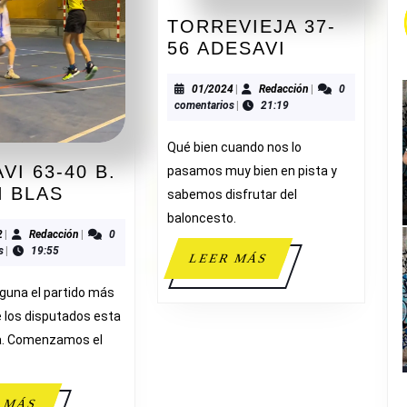
TORREVIEJA 37-
TORREVIEJ
56 ADESAVI
37-
56
01/2024
Redacción
01/2024
|
Redacción
|
0
comentarios
|
21:19
ADESAVI
Qué bien cuando nos lo
VI 63-40 B.
pasamos muy bien en pista y
ADESAVI
N BLAS
sabemos disfrutar del
63-
baloncesto.
40
11/2022
Redacción
2
|
Redacción
|
0
s
|
19:55
B.
LEER
LEER MÁS
F.
MÁS
lguna el partido más
SAN
 los disputados esta
BLAS
. Comenzamos el
LEER
 MÁS