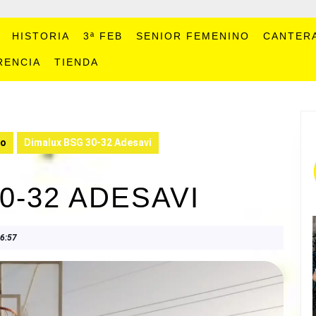
HISTORIA
3ª FEB
SENIOR FEMENINO
CANTER
RENCIA
TIENDA
no
Dimalux BSG 30-32 Adesavi
0-32 ADESAVI
6:57