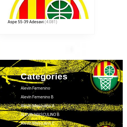
Aspe 55-39 Adesavi
(4.081)
Categories
Alevín Femenino
Alevín Femenino B
Alevín Masculino A
ALEVIN MASCULINO B
Alevín Masculino C