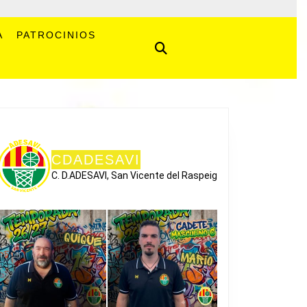
A
PATROCINIOS
CDADESAVI
C. D.ADESAVI, San Vicente del Raspeig