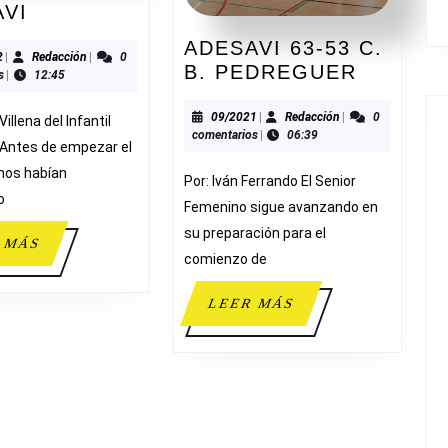
VILLENA
AVI
38-
ADESAVI 63-53 C.
31
01/2022
Redacción
2
|
Redacción
|
0
ADESAV
B. PEDREGUER
s
|
12:45
ADESAVI
63-
53
09/2021
Redacción
09/2021
|
Redacción
|
0
Villena del Infantil
comentarios
|
06:39
C.
Antes de empezar el
B.
 nos habían
Por: Iván Ferrando El Senior
PEDRE
o
Femenino sigue avanzando en
su preparación para el
LEER
 MÁS
comienzo de
MÁS
LEER
LEER MÁS
MÁS