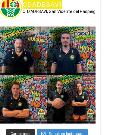
CDADESAVI
C. D.ADESAVI, San Vicente del Raspeig
Cargar mas
Seguir en Instagram