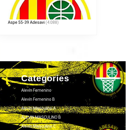
Aspe 55-39 Adesavi
(4.088)
Categories
Alevín Femenino
Alevín Femenino B
Alevín Masculino A
ALEVIN MASCULINO B
Alevín Masculino C