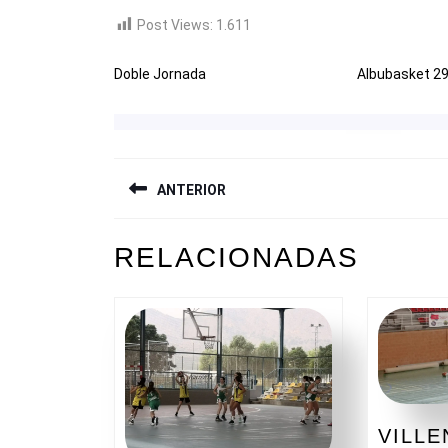
Post Views:
1.611
Doble Jornada
Albubasket 29
NAVEGACIÓN
ANTERIOR
DE
ENTRADAS
Entrada
RELACIONADAS
anterior:
VILLE