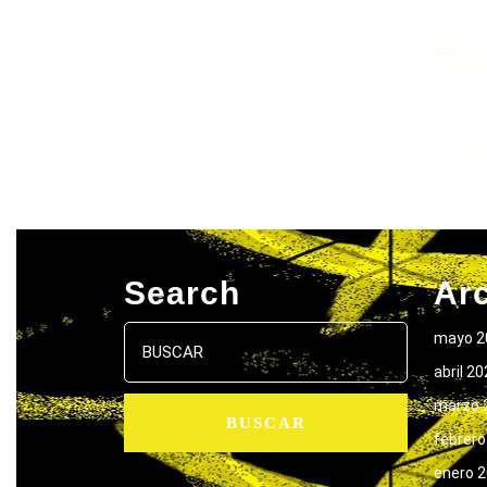
Search
Ar
Buscar:
mayo 2
abril 2
marzo 
febrero
enero 