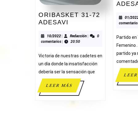
ADES
ORIBASKET 31-72
01/202
ORIBASKET
ADESAVI
comentario
31-
72
10/2022
Redacción
10/2022
|
Redacción
|
0
Partido en 
comentarios
|
20:50
ADESAVI
Femenino. 
partido ya
Victoria de nuestras cadetes en
comentad
un día donde la insatisfacción
debería ser la sensación que
LEER
LEER
LEER MÁS
MÁS