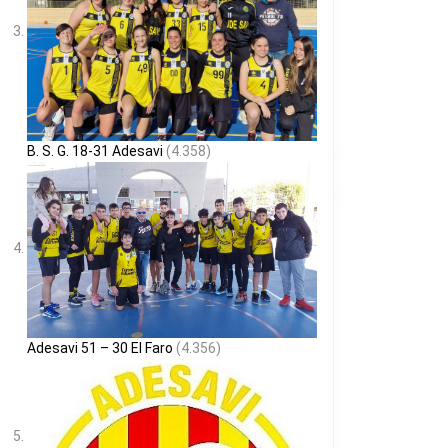
B. S. G. 18-31 Adesavi
(4.358)
Adesavi 51 – 30 El Faro
(4.356)