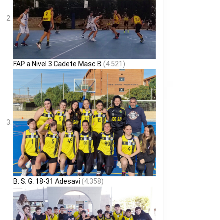
FAP a Nivel 3 Cadete Masc B
(4.521)
B. S. G. 18-31 Adesavi
(4.358)