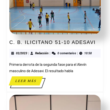
C.
C. B. ILICITANO 51-10 ADESAVI
B.
ILIC
02/2023
Redacción
02/2023
|
Redacción
|
0 comentarios
|
10:58
51-
Primera derrota de la segunda fase para el Alevín
10
ADES
masculino de Adesavi. El resultado habla
LEER
LEER MÁS
MÁS