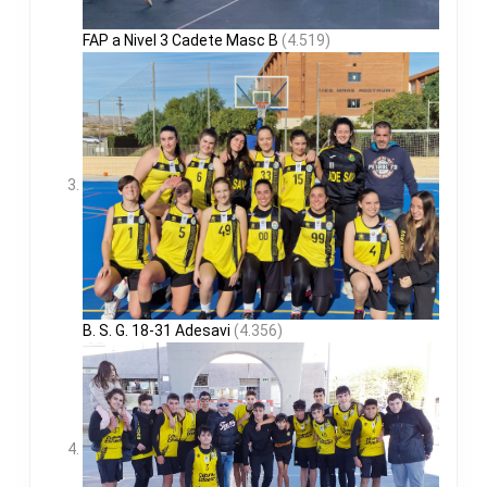
FAP a Nivel 3 Cadete Masc B
(4.519)
B. S. G. 18-31 Adesavi
(4.356)