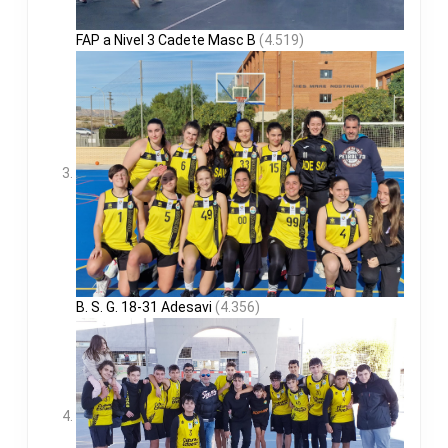
FAP a Nivel 3 Cadete Masc B
(4.519)
B. S. G. 18-31 Adesavi
(4.356)