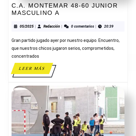
C.A. MONTEMAR 48-60 JUNIOR
C.A.
MASCULINO A
MONTEMAR
48-
05/2025
Redacción
05/2025
|
Redacción
|
0 comentarios
|
20:39
60
Gran partido jugado ayer por nuestro equipo. Encuentro,
JUNIOR
MASCULINO
que nuestros chicos jugaron serios, comprometidos,
A
concentrados
LEER
LEER MÁS
MÁS