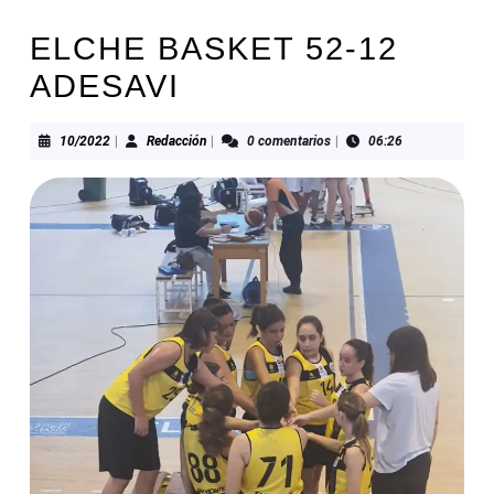
ELCHE BASKET 52-12
ADESAVI
10/2022
Redacción
10/2022
|
Redacción
|
0 comentarios
|
06:26