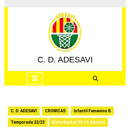
Saltar
al
contenido
Saltar
al
contenido
C. D. ADESAVI
Botón
de
apertura
C. D. ADESAVI
CRONICAS
,
Infantil Femenino B
,
Temporada 22/23
Elche Basket 52-12 Adesavi