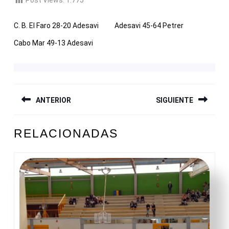
Post Views:
1.775
C. B. El Faro 28-20 Adesavi
Adesavi 45-64 Petrer
Cabo Mar 49-13 Adesavi
NAVEGACIÓN
ANTERIOR
SIGUIENTE
DE
ENTRADAS
Entrada
Siguiente
RELACIONADAS
anterior:
entrada: