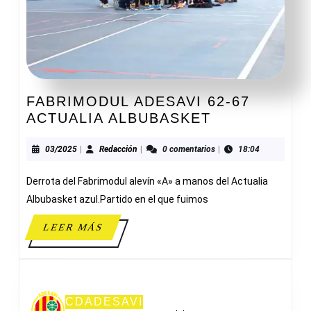
FABRIMODUL ADESAVI 62-67
FABRIMODU
ACTUALIA ALBUBASKET
ADESAVI
62-
03/2025
Redacción
03/2025
|
Redacción
|
0 comentarios
|
18:04
67
Derrota del Fabrimodul alevín «A» a manos del Actualia
ACTUALIA
ALBUBASKE
Albubasket azul.Partido en el que fuimos
LEER
LEER MÁS
MÁS
CDADESAVI