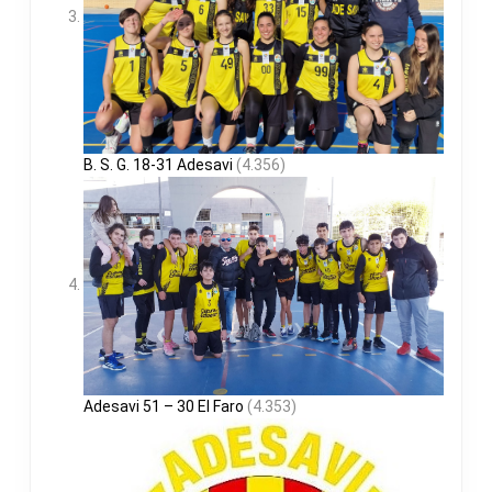
B. S. G. 18-31 Adesavi
(4.356)
Adesavi 51 – 30 El Faro
(4.353)