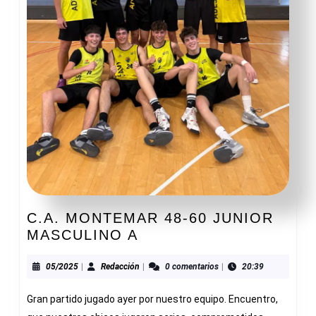
C.A. MONTEMAR 48-60 JUNIOR
C.A.
MASCULINO A
MONTEMAR
48-
05/2025
Redacción
05/2025
|
Redacción
|
0 comentarios
|
20:39
60
Gran partido jugado ayer por nuestro equipo. Encuentro,
JUNIOR