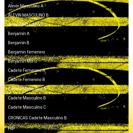
Alevín Masculino A
ALEVIN MASCULINO B
Alevín Masculino C
Benjamín A
Benjamín B
Benjamin femenino
Benjamín Mixto
Cadete Femenino A
Cadete Femenino B
Cadete Masculino A
Cadete Masculino B
Cadete Masculino C
CRONICAS
Cadete Masculino B
FAP