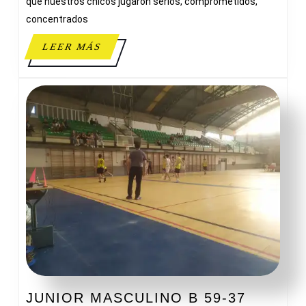
MASCULINO
que nuestros chicos jugaron serios, comprometidos,
A
concentrados
LEER
LEER MÁS
MÁS
JUNIOR MASCULINO B 59-37