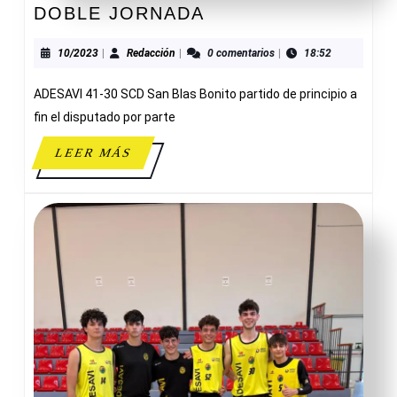
DOBLE
DOBLE JORNADA
JORNADA
10/2023
Redacción
10/2023
|
Redacción
|
0 comentarios
|
18:52
ADESAVI 41-30 SCD San Blas Bonito partido de principio a
fin el disputado por parte
LEER
LEER MÁS
MÁS