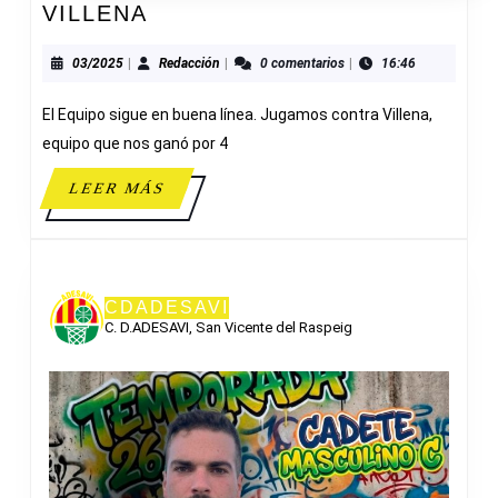
JUNIOR
VILLENA
MASCULINO
B
03/2025
Redacción
03/2025
|
Redacción
|
0 comentarios
|
16:46
59-
El Equipo sigue en buena línea. Jugamos contra Villena,
37
VILLENA
equipo que nos ganó por 4
LEER
LEER MÁS
MÁS
CDADESAVI
C. D.ADESAVI, San Vicente del Raspeig