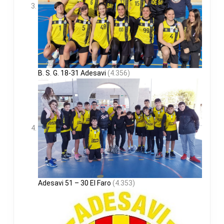
B. S. G. 18-31 Adesavi
(4.356)
Adesavi 51 – 30 El Faro
(4.353)