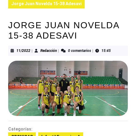
Jorge Juan Novelda 15-38 Adesavi
JORGE JUAN NOVELDA
15-38 ADESAVI
11/2022
Redacción
11/2022
|
Redacción
|
0 comentarios
|
15:45
Categorías: