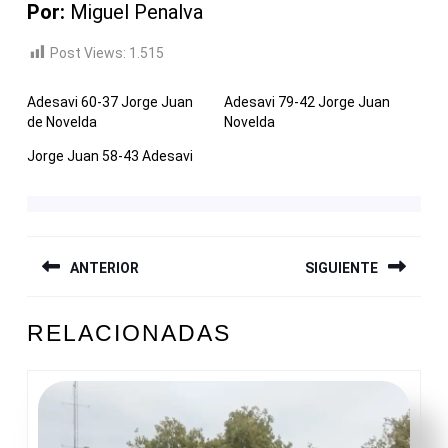
Por:
Miguel Penalva
Post Views:
1.515
Adesavi 60-37 Jorge Juan
Adesavi 79-42 Jorge Juan
de Novelda
Novelda
Jorge Juan 58-43 Adesavi
NAVEGACIÓN
ANTERIOR
SIGUIENTE
DE
ENTRADAS
Entrada
Siguiente
RELACIONADAS
anterior:
entrada: