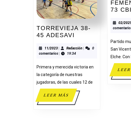
FEMEN
73 CB
02/202
TORREVIEJA 38-
comentario
TORREVIEJA
45 ADESAVI
38-
Partido mu
45
11/2023
Redacción
11/2023
|
Redacción
|
0
San Vicent
comentarios
|
19:34
ADESAVI
Elche. Con 
Primera y merecida victoria en
LEER
la categoría de nuestras
jugadoras, de las cuales 12 de
LEER
LEER MÁS
MÁS