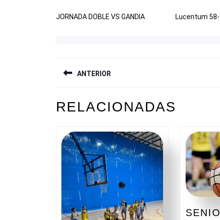
JORNADA DOBLE VS GANDIA
Lucentum 58-
NAVEGACIÓN
ANTERIOR
DE
ENTRADAS
Entrada
RELACIONADAS
anterior:
SENI