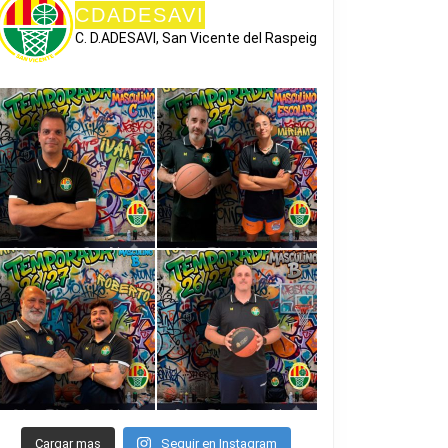
CDADESAVI
C. D.ADESAVI, San Vicente del Raspeig
Cargar mas
Seguir en Instagram