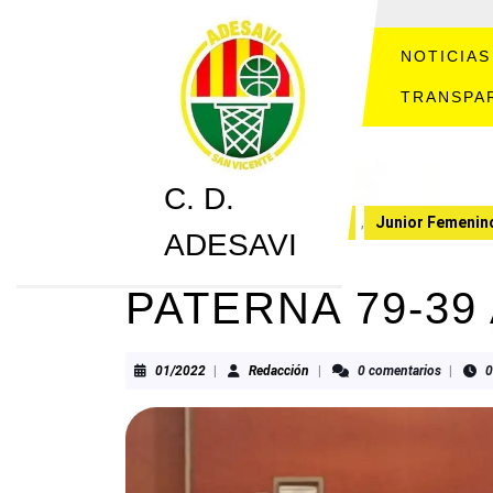
Saltar
al
contenido
NOTICIAS
Saltar
TRANSPA
al
contenido
C. D.
C. D. ADESAVI
CRONICAS
,
Junior Femenin
ADESAVI
PATERNA 79-39
01/2022
Redacción
01/2022
|
Redacción
|
0 comentarios
|
0