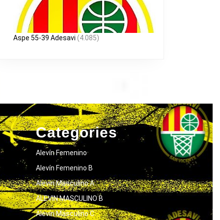
Aspe 55-39 Adesavi
(4.085)
Categories
Alevín Femenino
Alevín Femenino B
Alevín Masculino A
ALEVIN MASCULINO B
Alevín Masculino C