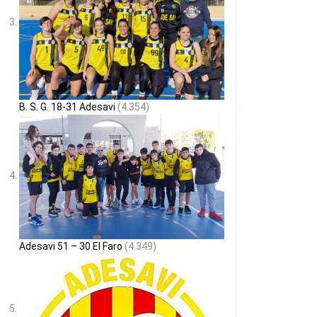
B. S. G. 18-31 Adesavi
(4.354)
Adesavi 51 – 30 El Faro
(4.349)