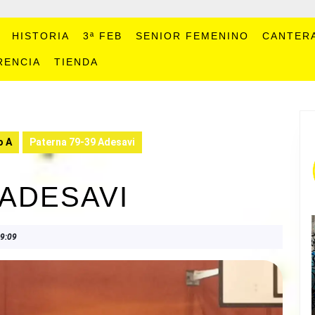
HISTORIA
3ª FEB
SENIOR FEMENINO
CANTER
RENCIA
TIENDA
o A
Paterna 79-39 Adesavi
 ADESAVI
9:09