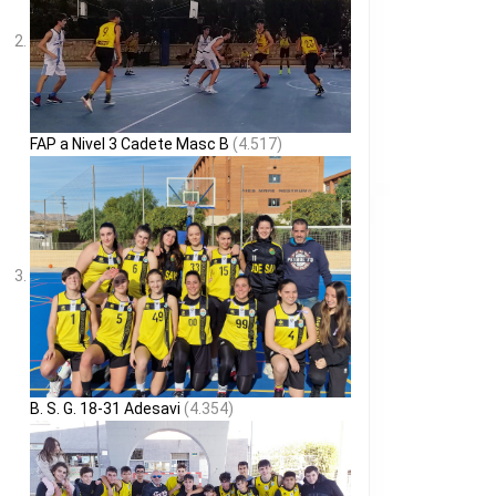
FAP a Nivel 3 Cadete Masc B
(4.517)
B. S. G. 18-31 Adesavi
(4.354)