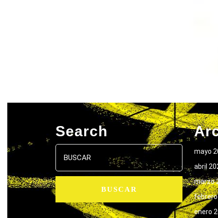
Search
Ar
Buscar:
mayo 2
abril 2
marzo 
febrero
enero 