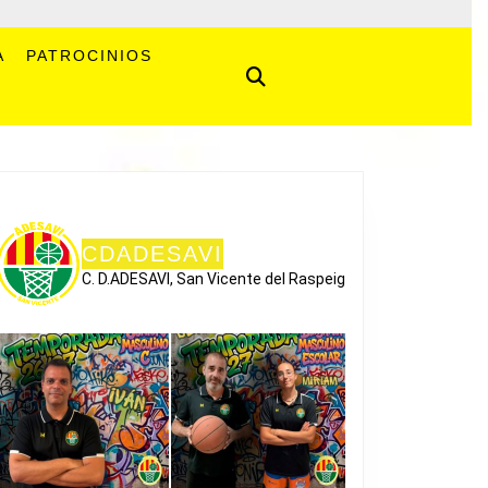
A
PATROCINIOS
CDADESAVI
C. D.ADESAVI, San Vicente del Raspeig