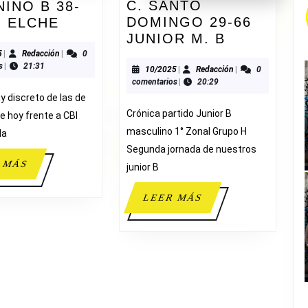
C. SANTO
INO B 38-
SENIOR
DOMINGO 29-66
I ELCHE
C.
FEMENINO
JUNIOR M. B
SANTO
B
02/2025
Redacción
5
|
Redacción
|
0
s
|
21:31
DOMINGO
38-
10/2025
Redacción
10/2025
|
Redacción
|
0
comentarios
|
20:29
29-
73
y discreto de las de
66
CBI
Crónica partido Junior B
e hoy frente a CBI
JUNIOR
ELCHE
masculino 1° Zonal Grupo H
la
M.
Segunda jornada de nuestros
B
LEER
 MÁS
junior B
MÁS
LEER
LEER MÁS
MÁS