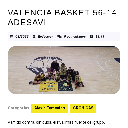
VALENCIA BASKET 56-14
ADESAVI
03/2022
Redacción
03/2022
|
Redacción
|
0 comentarios
|
18:53
Categorías:
Alevín Femenino
CRONICAS
Partido contra, sin duda, el rival más fuerte del grupo.