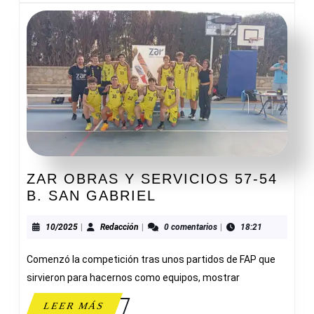
ZAR OBRAS Y SERVICIOS 57-54
ZAR
B. SAN GABRIEL
OBRAS
Y
10/2025
Redacción
10/2025
|
Redacción
|
0 comentarios
|
18:21
SERVICIOS
Comenzó la competición tras unos partidos de FAP que
57-
54
sirvieron para hacernos como equipos, mostrar
B.
LEER
LEER MÁS
SAN