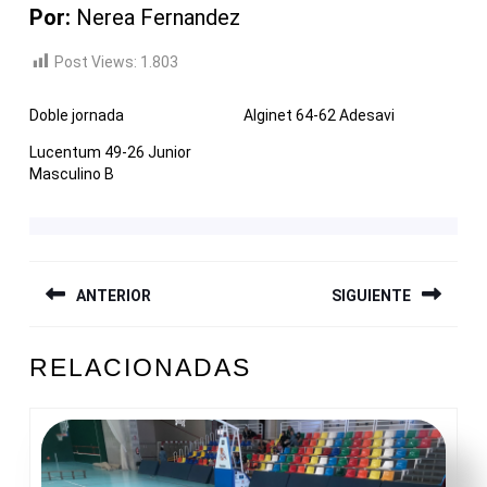
Por:
Nerea Fernandez
Post Views:
1.803
Doble jornada
Alginet 64-62 Adesavi
Lucentum 49-26 Junior
Masculino B
NAVEGACIÓN
ANTERIOR
SIGUIENTE
DE
ENTRADAS
Entrada
Siguiente
RELACIONADAS
anterior:
entrada: