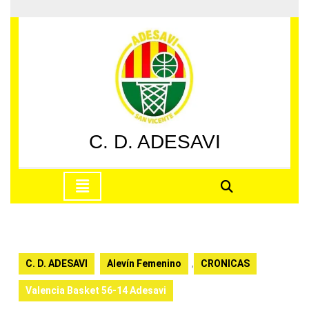
Saltar
al
contenido
Saltar
al
contenido
C. D. ADESAVI
Botón
de
apertura
C. D. ADESAVI
Alevín Femenino
,
CRONICAS
Valencia Basket 56-14 Adesavi