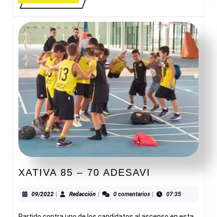
MÁS
GABRIEL
XATIVA
XATIVA 85 – 70 ADESAVI
85
–
09/2022
Redacción
09/2022
|
Redacción
|
0 comentarios
|
07:35
70
Partido contra uno de los candidatos al ascenso en esta