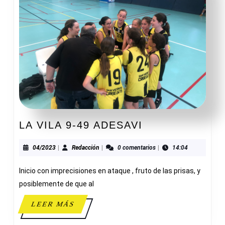
LA
LA VILA 9-49 ADESAVI
VILA
9-
04/2023
Redacción
04/2023
|
Redacción
|
0 comentarios
|
14:04
49
Inicio con imprecisiones en ataque , fruto de las prisas, y
ADESAVI
posiblemente de que al
LEER
LEER MÁS
MÁS