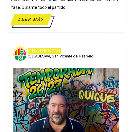
ADESAVI
fase. Durante todo el partido
LEER
LEER MÁS
MÁS
CDADESAVI
C. D.ADESAVI, San Vicente del Raspeig