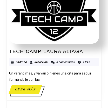
TECH
TECH CAMP LAURA ALIAGA
CAMP
LAURA
03/2024
Redacción
03/2024
|
Redacción
|
0 comentarios
|
21:42
ALIAGA
Un verano más, y ya van 5, tienes una cita para seguir
formándote con las
LEER
LEER MÁS
MÁS