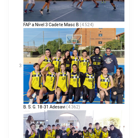
FAP a Nivel 3 Cadete Masc B
(4.524)
B. S. G. 18-31 Adesavi
(4.362)