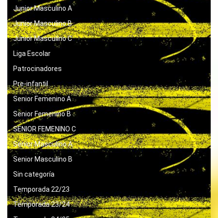
Junior Masculino A
Junior Masculino B
Junior Masculino C
Liga Escolar
Patrocinadores
Pre-infantil
Senior Femenino A
Senior Femenino B
SENIOR FEMENINO C
Senior Masculino A
Senior Masculino B
Sin categoría
Temporada 22/23
Temporada 23/24