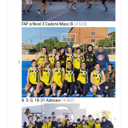
FAP a Nivel 3 Cadete Masc B
(4.524)
B. S. G. 18-31 Adesavi
(4.362)