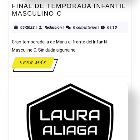
FINAL DE TEMPORADA INFANTIL
FINAL
MASCULINO C
DE
TEMPORADA
05/2022
Redacción
05/2022
|
Redacción
|
0 comentarios
|
09:10
INFANTIL
Gran temporada la de Manu al frente del Infantil
MASCULINO
C
Masculino C. Sin duda alguna ha
LEER
LEER MÁS
MÁS