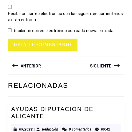
Recibir un correo electrónico con los siguientes comentarios
a esta entrada.
Recibir un correo electrónico con cada nueva entrada.
NAVEGACIÓN
ANTERIOR
SIGUIENTE
DE
ENTRADAS
Entrada
Siguiente
RELACIONADAS
anterior:
entrada:
AYUDAS DIPUTACIÓN DE
AYUDAS
ALICANTE
DIPUTACIÓN
DE
09/2022
Redacción
09/2022
|
Redacción
|
0 comentarios
|
09:42