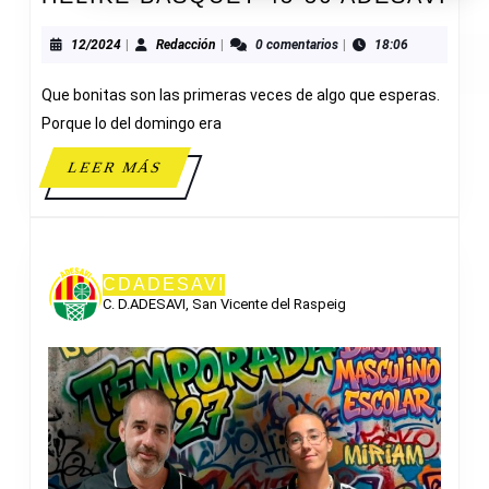
BA
45-
12/2024
Redacción
12/2024
|
Redacción
|
0 comentarios
|
18:06
56
Que bonitas son las primeras veces de algo que esperas.
AD
Porque lo del domingo era
LEER
LEER MÁS
MÁS
CDADESAVI
C. D.ADESAVI, San Vicente del Raspeig