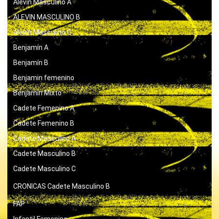
Alevín Masculino A
ALEVIN MASCULINO B
Alevín Masculino C
Benjamín A
Benjamín B
Benjamin femenino
Benjamín Mixto
Cadete Femenino A
Cadete Femenino B
Cadete Masculino A
Cadete Masculino B
Cadete Masculino C
CRONICAS
Cadete Masculino B
FAP
Infantil Femenino