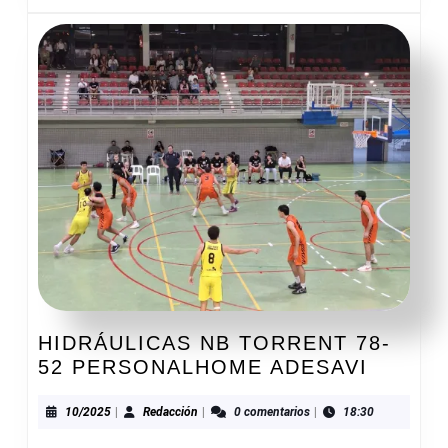
HIDRÁULICAS NB TORRENT 78-
HIDRÁ
52 PERSONALHOME ADESAVI
NB
TORRE
10/2025
Redacción
10/2025
|
Redacción
|
0 comentarios
|
18:30
78-