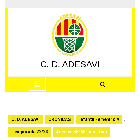
Saltar
al
contenido
Saltar
al
contenido
C. D. ADESAVI
Botón
de
apertura
C. D. ADESAVI
CRONICAS
,
Infantil Femenino A
,
Temporada 22/23
Adesavi 58-68 Lucentum