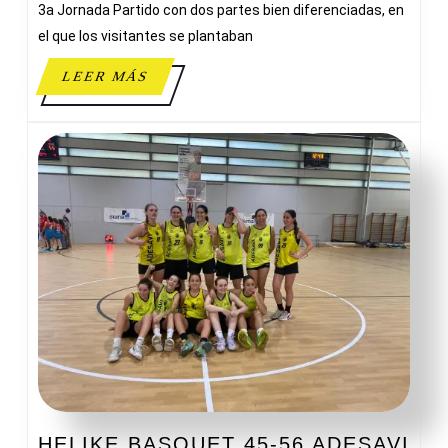
3a Jornada Partido con dos partes bien diferenciadas, en
52
PERSO
el que los visitantes se plantaban
ADESA
LEER
LEER MÁS
MÁS
HE
HELIKE BASQUET 45-56 ADESAVI