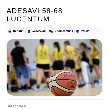
ADESAVI 58-68
LUCENTUM
04/2023
Redacción
04/2023
|
Redacción
|
0 comentarios
|
20:02
Categorías: