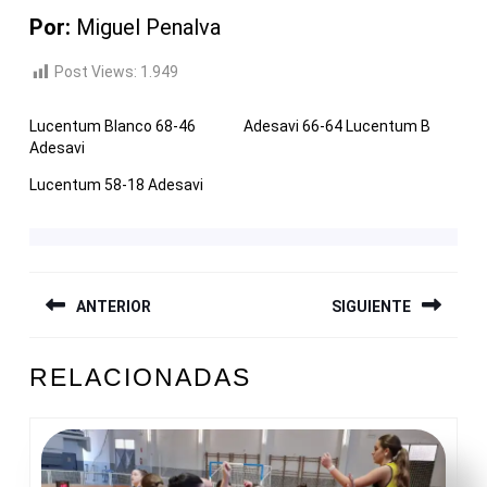
Por:
Miguel Penalva
Post Views:
1.949
Lucentum Blanco 68-46
Adesavi 66-64 Lucentum B
Adesavi
Lucentum 58-18 Adesavi
NAVEGACIÓN
ANTERIOR
SIGUIENTE
DE
ENTRADAS
Entrada
Siguiente
RELACIONADAS
anterior:
entrada: