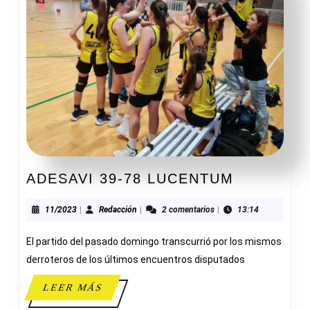
ADESAVI
ADESAVI 39-78 LUCENTUM
39-
78
11/2023
Redacción
11/2023
|
Redacción
|
2 comentarios
|
13:14
LUCENTU
El partido del pasado domingo transcurrió por los mismos
derroteros de los últimos encuentros disputados
LEER
LEER MÁS
MÁS