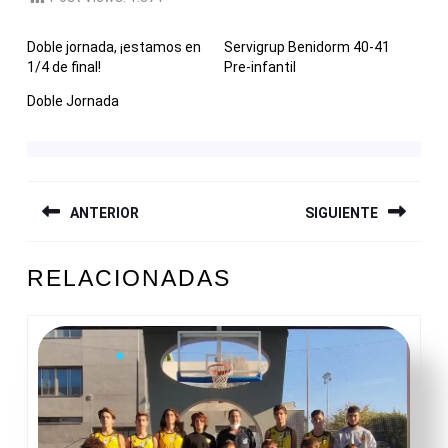
Doble jornada, ¡estamos en
Servigrup Benidorm 40-41
1/4 de final!
Pre-infantil
Doble Jornada
NAVEGACIÓN
ANTERIOR
SIGUIENTE
DE
ENTRADAS
Entrada
Siguiente
RELACIONADAS
anterior:
entrada: