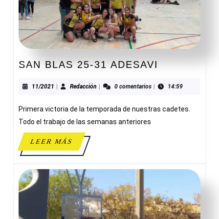
SAN
SAN BLAS 25-31 ADESAVI
BLAS
25-
11/2021
Redacción
11/2021
|
Redacción
|
0 comentarios
|
14:59
31
Primera victoria de la temporada de nuestras cadetes.
ADESAVI
Todo el trabajo de las semanas anteriores
LEER
LEER MÁS
MÁS