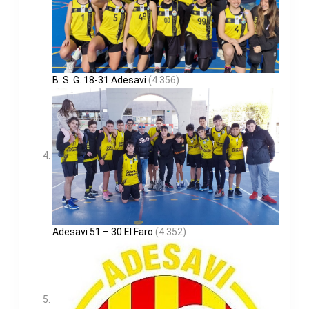
B. S. G. 18-31 Adesavi
(4.356)
Adesavi 51 – 30 El Faro
(4.352)