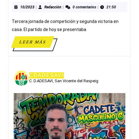
48-
8
10/2023
Redacción
10/2023
|
Redacción
|
0 comentarios
|
21:50
CB
Tercera jornada de competición y segunda victoria en
IFAC
CALP
casa. El partido de hoy se presentaba
LEER
LEER MÁS
MÁS
CDADESAVI
C. D.ADESAVI, San Vicente del Raspeig