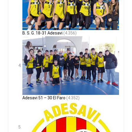
B. S. G. 18-31 Adesavi
(4.356)
Adesavi 51 – 30 El Faro
(4.352)