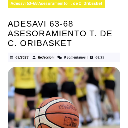
Adesavi 63-68 Asesoramiento T. de C. Oribasket
ADESAVI 63-68
ASESORAMIENTO T. DE
C. ORIBASKET
03/2023
Redacción
03/2023
|
Redacción
|
0 comentarios
|
08:35