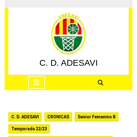
Saltar
al
contenido
Saltar
al
contenido
C. D. ADESAVI
Botón
de
apertura
C. D. ADESAVI
CRONICAS
,
Senior Femenino B
,
Temporada 22/23