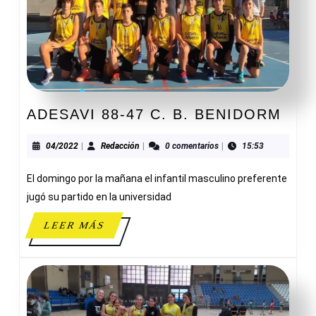
ADE
ADESAVI 88-47 C. B. BENIDORM
88-
47
04/2022
Redacción
04/2022
|
Redacción
|
0 comentarios
|
15:53
C.
El domingo por la mañana el infantil masculino preferente
B.
BEN
jugó su partido en la universidad
LEER
LEER MÁS
MÁS