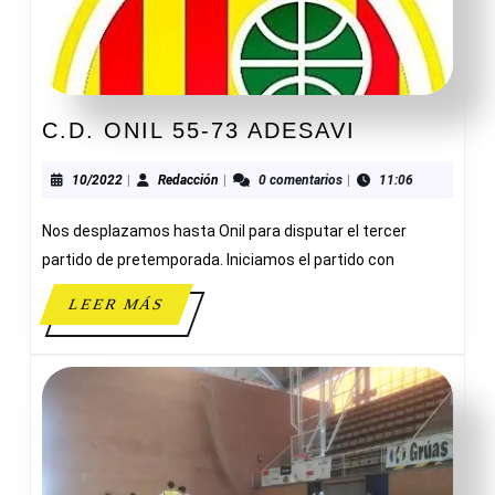
C.D.
C.D. ONIL 55-73 ADESAVI
ONIL
55-
10/2022
Redacción
10/2022
|
Redacción
|
0 comentarios
|
11:06
73
Nos desplazamos hasta Onil para disputar el tercer
ADESAVI
partido de pretemporada. Iniciamos el partido con
LEER
LEER MÁS
MÁS