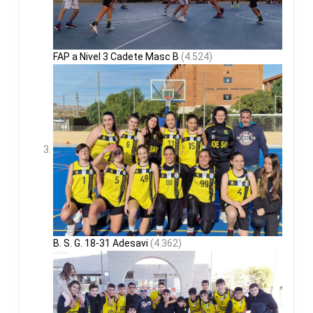
FAP a Nivel 3 Cadete Masc B
(4.524)
B. S. G. 18-31 Adesavi
(4.362)