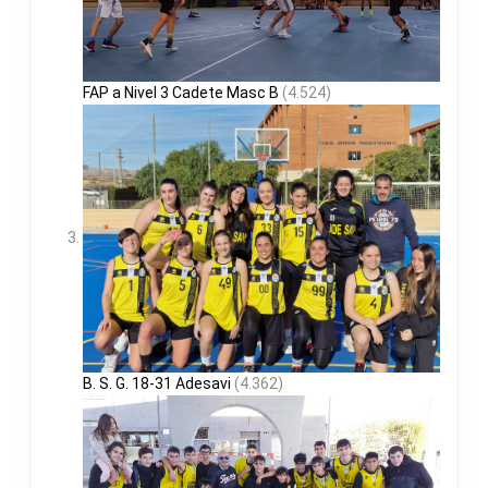
FAP a Nivel 3 Cadete Masc B
(4.524)
B. S. G. 18-31 Adesavi
(4.362)