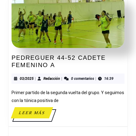
PEDREGUER 44-52 CADETE
PEDREGUER
FEMENINO A
44-
52
03/2025
Redacción
03/2025
|
Redacción
|
0 comentarios
|
16:39
CADETE
Primer partido de la segunda vuelta del grupo. Y seguimos
FEMENINO
A
con la tónica positiva de
LEER
LEER MÁS
MÁS