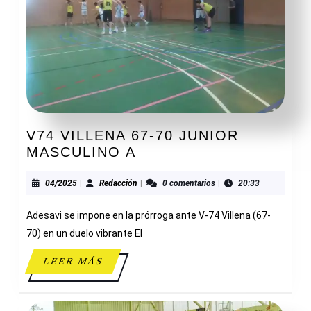
V74 VILLENA 67-70 JUNIOR
V74
MASCULINO A
VILLENA
67-
04/2025
Redacción
04/2025
|
Redacción
|
0 comentarios
|
20:33
70
Adesavi se impone en la prórroga ante V-74 Villena (67-
JUNIOR
MASCULINO
70) en un duelo vibrante El
A
LEER
LEER MÁS
MÁS