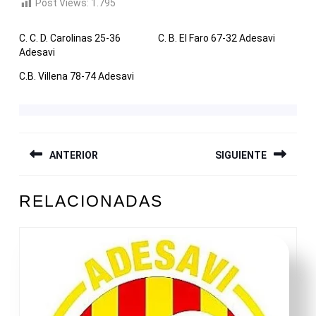
Post Views:
1.795
C. C. D. Carolinas 25-36
C. B. El Faro 67-32 Adesavi
Adesavi
C.B. Villena 78-74 Adesavi
NAVEGACIÓN
ANTERIOR
SIGUIENTE
DE
ENTRADAS
Entrada
Siguiente
RELACIONADAS
anterior:
entrada: