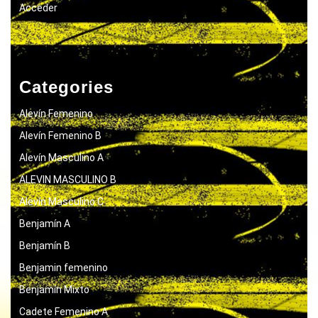
Acceder
Categories
Alevín Femenino
Alevín Femenino B
Alevín Masculino A
ALEVIN MASCULINO B
Alevín Masculino C
Benjamín A
Benjamín B
Benjamin femenino
Benjamín Mixto
Cadete Femenino A