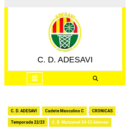
Saltar
al
contenido
Saltar
al
contenido
C. D. ADESAVI
Botón
de
apertura
C. D. ADESAVI
Cadete Masculino C
,
CRONICAS
,
Temporada 22/23
C. B. Mutxamel 30-52 Adesavi