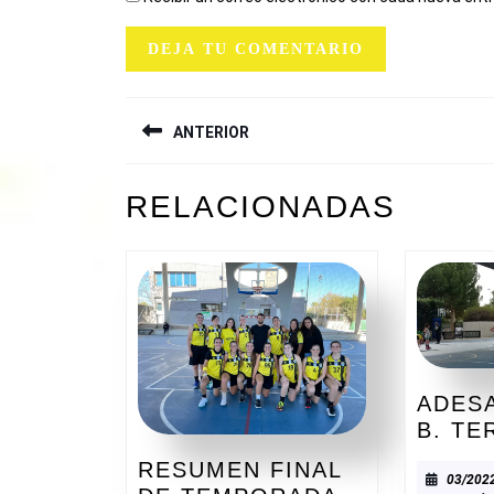
NAVEGACIÓN
ANTERIOR
DE
ENTRADAS
Entrada
RELACIONADAS
anterior:
ADESA
B. TE
RESUMEN FINAL
03/202