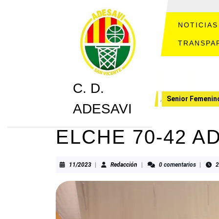
Saltar
al
contenido
NOTICIAS
Saltar
TRANSPA
al
contenido
C. D.
C. D. ADESAVI
CRONICAS
,
Senior Femenin
ADESAVI
ELCHE 70-42 A
11/2023
Redacción
11/2023
|
Redacción
|
0 comentarios
|
2