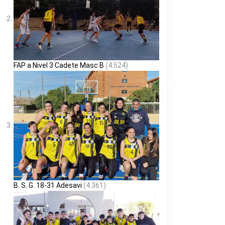
FAP a Nivel 3 Cadete Masc B
(4.524)
B. S. G. 18-31 Adesavi
(4.361)