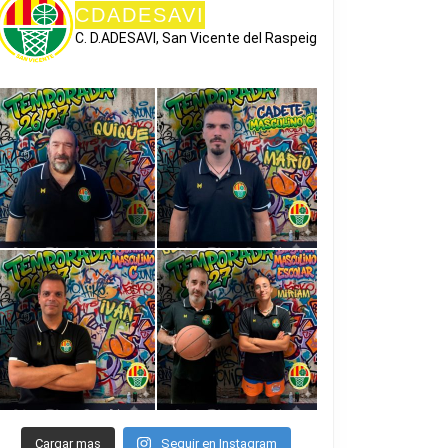
CDADESAVI
C. D.ADESAVI, San Vicente del Raspeig
Cargar mas
Seguir en Instagram