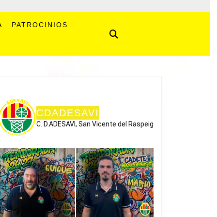
A
PATROCINIOS
CDADESAVI
C. D.ADESAVI, San Vicente del Raspeig