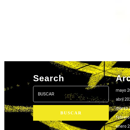
Search
Ar
Buscar:
mayo 2
abril 2
marzo 
febrero
enero 