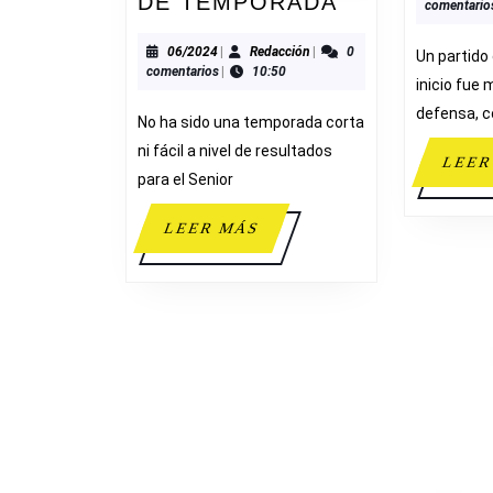
RESUMEN
DE TEMPORADA
comentario
FINAL
DE
06/2024
Redacción
06/2024
|
Redacción
|
0
Un partido
comentarios
|
10:50
TEMPORAD
inicio fue
defensa, 
No ha sido una temporada corta
ni fácil a nivel de resultados
LEER
para el Senior
LEER
LEER MÁS
MÁS