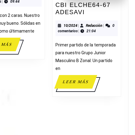
s
|
09:44
C.
CBI ELCHE64-67
B.
CBI
ADESAVI
 con 2 caras. Nuestro
TERRALFAS
ELCHE64-
A
 muy bueno. Sólidas en
B
67
10/2024
Redacción
10/2024
|
Redacción
|
0
como últimamente
comentarios
|
21:04
ADESAVI
LEER
 MÁS
Primer partido de la temporada
MÁS
para nuestro Grupo Junior
Masculino B Zonal. Un partido
en
LEER
LEER MÁS
MÁS