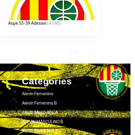
Aspe 55-39 Adesavi
(4.090)
Categories
Alevín Femenino
Alevín Femenino B
Alevín Masculino A
ALEVIN MASCULINO B
Alevín Masculino C