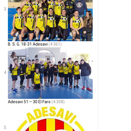
B. S. G. 18-31 Adesavi
(4.361)
Adesavi 51 – 30 El Faro
(4.358)