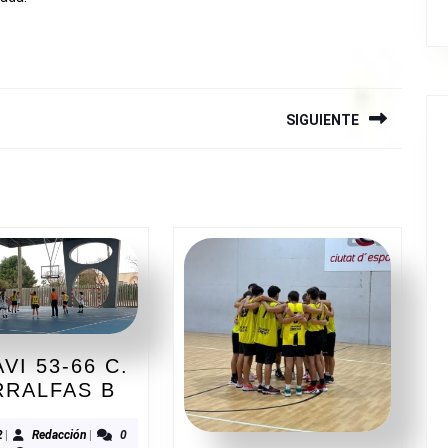
SIGUIENTE
Siguiente
entrada:
VI 53-66 C.
ADESAVI
RRALFAS B
53-
66
03/2022
Redacción
2
|
Redacción
|
0