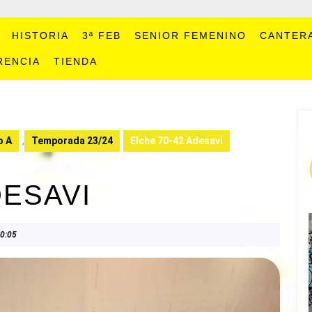
HISTORIA
3ª FEB
SENIOR FEMENINO
CANTER
RENCIA
TIENDA
o A
,
Temporada 23/24
Elche 70-42 Adesavi
DESAVI
0:05