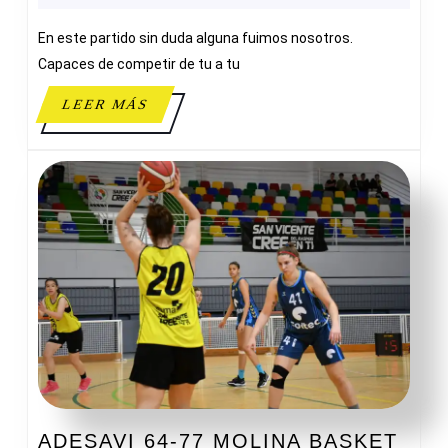
SERVICIOS
En este partido sin duda alguna fuimos nosotros.
48-
81
Capaces de competir de tu a tu
ALBUBASKET
LEER
LEER MÁS
MÁS
ADE
ADESAVI 64-77 MOLINA BASKET