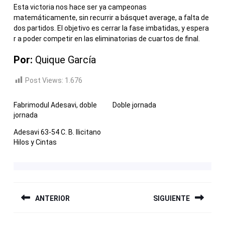
Esta victoria nos hace ser ya campeonas
matemáticamente, sin recurrir a básquet average, a falta de
dos partidos. El objetivo es cerrar la fase imbatidas, y espera
r a poder competir en las eliminatorias de cuartos de final.
Por:
Quique García
Post Views:
1.676
Fabrimodul Adesavi, doble
Doble jornada
jornada
Adesavi 63-54 C. B. Ilicitano
Hilos y Cintas
NAVEGACIÓN
ANTERIOR
SIGUIENTE
DE
ENTRADAS
Entrada
Siguiente