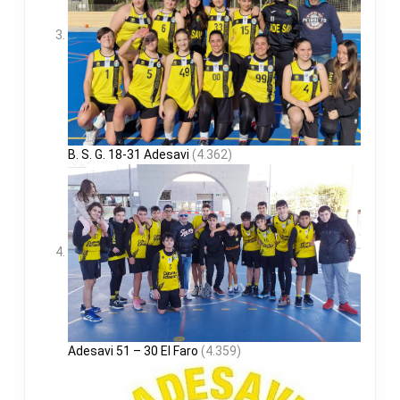
B. S. G. 18-31 Adesavi
(4.362)
Adesavi 51 – 30 El Faro
(4.359)