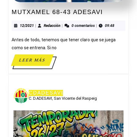
MUTXAME
MUTXAMEL 68-43 ADESAVI
68-
43
12/2021
Redacción
12/2021
|
Redacción
|
0 comentarios
|
09:48
ADESAVI
Antes de todo, tenemos que tener claro que se juega
como se entrena. Si no
LEER
LEER MÁS
MÁS
CDADESAVI
C. D.ADESAVI, San Vicente del Raspeig