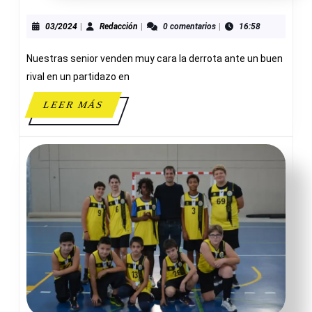
64-
77
03/2024
Redacción
03/2024
|
Redacción
|
0 comentarios
|
16:58
MOL
Nuestras senior venden muy cara la derrota ante un buen
BAS
rival en un partidazo en
LEER
LEER MÁS
MÁS