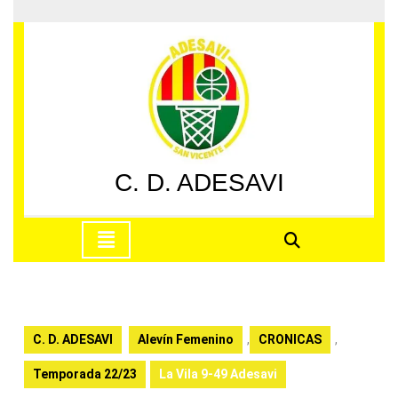
Saltar
al
contenido
Saltar
al
contenido
C. D. ADESAVI
Botón
de
apertura
C. D. ADESAVI
Alevín Femenino
,
CRONICAS
,
Temporada 22/23
La Vila 9-49 Adesavi