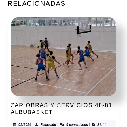
RELACIONADAS
anterior:
entrada:
ZAR OBRAS Y SERVICIOS 48-81
ZAR
ALBUBASKET
OBRAS
Y
02/2026
Redacción
02/2026
|
Redacción
|
0 comentarios
|
21:11