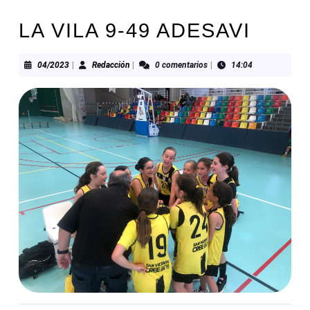
LA VILA 9-49 ADESAVI
04/2023
Redacción
04/2023
|
Redacción
|
0 comentarios
|
14:04