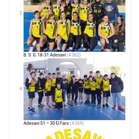
B. S. G. 18-31 Adesavi
(4.362)
Adesavi 51 – 30 El Faro
(4.359)