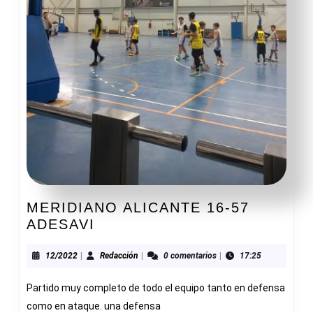
MERIDIANO ALICANTE 16-57
MERIDIANO
ADESAVI
ALICANTE
16-
12/2022
Redacción
12/2022
|
Redacción
|
0 comentarios
|
17:25
57
Partido muy completo de todo el equipo tanto en defensa
ADESAVI
como en ataque. una defensa