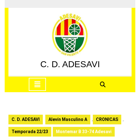
Saltar
al
contenido
Saltar
al
contenido
C. D. ADESAVI
Botón
de
apertura
C. D. ADESAVI
Alevín Masculino A
,
CRONICAS
,
Temporada 22/23
Montemar B 33-74 Adesavi