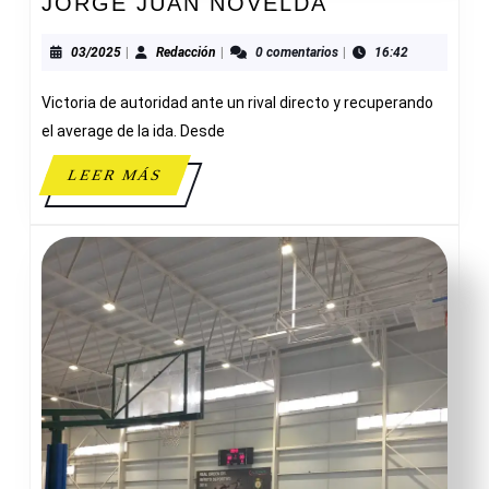
ZAR
JORGE JUAN NOVELDA
OBRAS
Y
03/2025
Redacción
03/2025
|
Redacción
|
0 comentarios
|
16:42
SERVICIOS
Victoria de autoridad ante un rival directo y recuperando
91-
65
el average de la ida. Desde
JORGE
LEER
LEER MÁS
JUAN
MÁS
NOVELDA