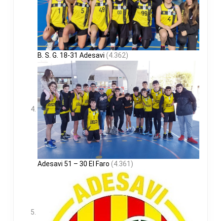
B. S. G. 18-31 Adesavi
(4.362)
Adesavi 51 – 30 El Faro
(4.361)