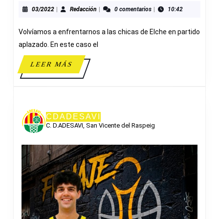
45
03/2022
Redacción
03/2022
|
Redacción
|
0 comentarios
|
10:42
A&N
Volvíamos a enfrentarnos a las chicas de Elche en partido
ABOGADAS
ELCHE
aplazado. En este caso el
LEER
LEER MÁS
MÁS
CDADESAVI
C. D.ADESAVI, San Vicente del Raspeig