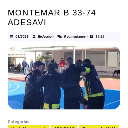
MONTEMAR B 33-74
ADESAVI
01/2023
Redacción
01/2023
|
Redacción
|
0 comentarios
|
19:55
Categorías: