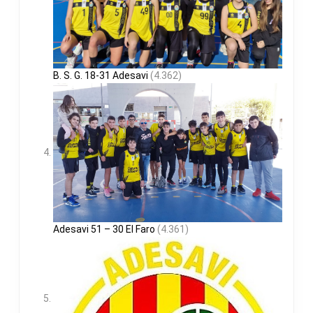
B. S. G. 18-31 Adesavi
(4.362)
Adesavi 51 – 30 El Faro
(4.361)