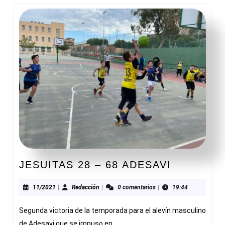
JESUITA
JESUITAS 28 – 68 ADESAVI
28
–
11/2021
Redacción
11/2021
|
Redacción
|
0 comentarios
|
19:44
68
Segunda victoria de la temporada para el alevín masculino
ADESAVI
de Adesavi que se impuso en