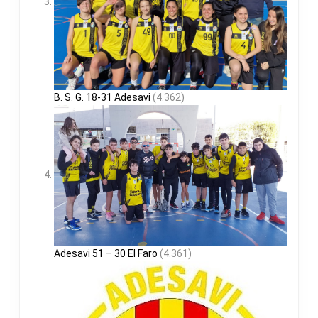
B. S. G. 18-31 Adesavi
(4.362)
Adesavi 51 – 30 El Faro
(4.361)