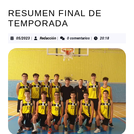
RESUMEN FINAL DE
TEMPORADA
05/2023
Redacción
05/2023
|
Redacción
|
0 comentarios
|
20:18