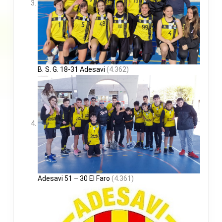
B. S. G. 18-31 Adesavi
(4.362)
Adesavi 51 – 30 El Faro
(4.361)