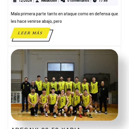
EL
12/2024
Redacción
12/2024
|
Redacción
|
0 comentarios
|
17:46
VALLE
Mala primera parte tanto en ataque como en defensa que
les hace venirse abajo, pero
LEER
LEER MÁS
MÁS