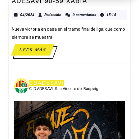
ADESAVI
ADESAVI 90-59 XABIA
90-
59
04/2024
Redacción
04/2024
|
Redacción
|
0 comentarios
|
15:14
XABIA
Nueva victoria en casa en el tramo final de liga, que como
siempre se muestra
LEER
LEER MÁS
MÁS
CDADESAVI
C. D.ADESAVI, San Vicente del Raspeig