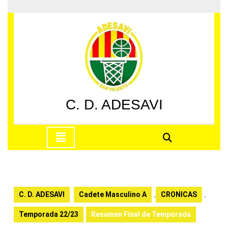
Saltar
al
contenido
Saltar
al
contenido
C. D. ADESAVI
Botón
de
apertura
C. D. ADESAVI
Cadete Masculino A
,
CRONICAS
,
Temporada 22/23
Resumen Final de Temporada