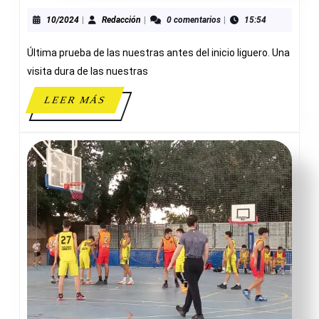
70-
49
10/2024
Redacción
10/2024
|
Redacción
|
0 comentarios
|
15:54
ADESAVI
Última prueba de las nuestras antes del inicio liguero. Una
visita dura de las nuestras
LEER
LEER MÁS
MÁS