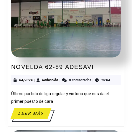
NOVELDA
NOVELDA 62-89 ADESAVI
62-
89
04/2024
Redacción
04/2024
|
Redacción
|
0 comentarios
|
15:04
ADESAVI
Último partido de liga regular y victoria que nos da el
primer puesto de cara
LEER
LEER MÁS
MÁS