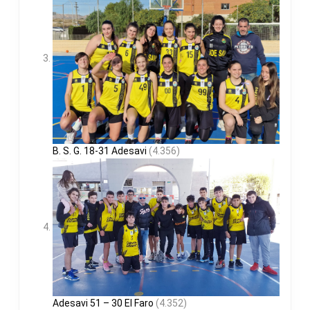
B. S. G. 18-31 Adesavi
(4.356)
Adesavi 51 – 30 El Faro
(4.352)