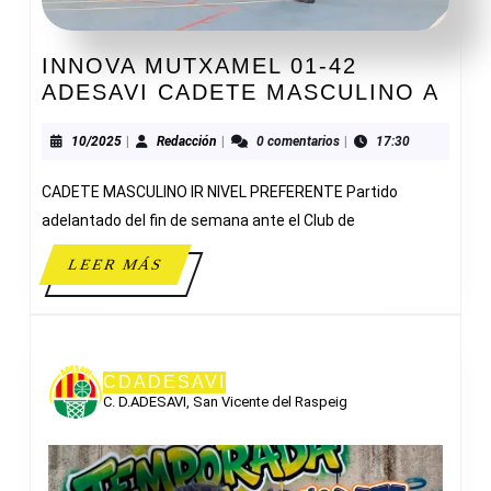
INNOVA MUTXAMEL 01-42
INN
ADESAVI CADETE MASCULINO A
MUT
01-
10/2025
Redacción
10/2025
|
Redacción
|
0 comentarios
|
17:30
42
CADETE MASCULINO IR NIVEL PREFERENTE Partido
ADE
CAD
adelantado del fin de semana ante el Club de
MAS
LEER
LEER MÁS
A
MÁS
CDADESAVI
C. D.ADESAVI, San Vicente del Raspeig