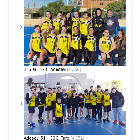
B. S. G. 18-31 Adesavi
(4.356)
Adesavi 51 – 30 El Faro
(4.352)