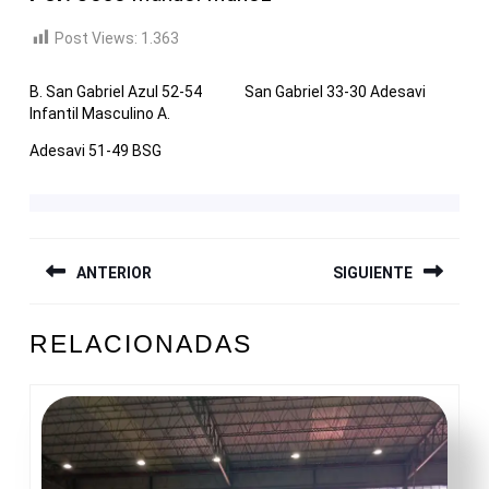
Post Views:
1.363
B. San Gabriel Azul 52-54
San Gabriel 33-30 Adesavi
Infantil Masculino A.
Adesavi 51-49 BSG
NAVEGACIÓN
ANTERIOR
SIGUIENTE
DE
ENTRADAS
Entrada
Siguiente
RELACIONADAS
anterior:
entrada: