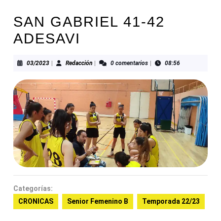
SAN GABRIEL 41-42
ADESAVI
03/2023
Redacción
03/2023
|
Redacción
|
0 comentarios
|
08:56
Categorías:
CRONICAS
Senior Femenino B
Temporada 22/23