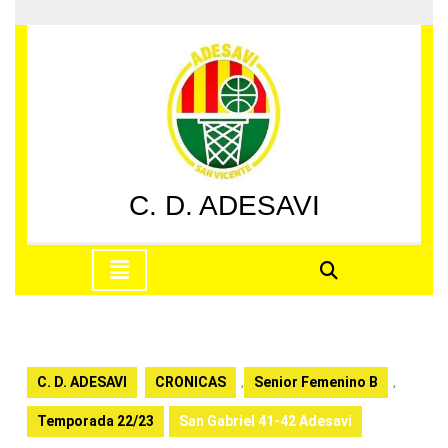
Saltar
al
contenido
Saltar
al
contenido
C. D. ADESAVI
Botón
de
apertura
C. D. ADESAVI
CRONICAS
,
Senior Femenino B
,
Temporada 22/23
San Gabriel 41-42 Adesavi