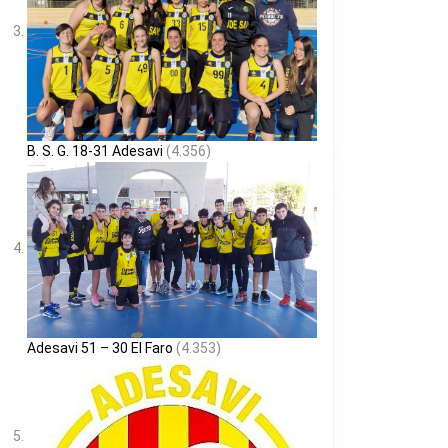
S
B. S. G. 18-31 Adesavi
(4.356)
Adesavi 51 – 30 El Faro
(4.353)