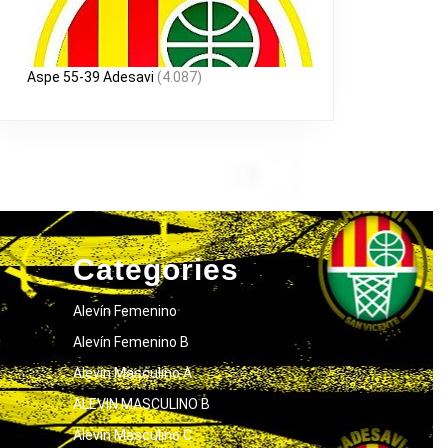
Aspe 55-39 Adesavi
(4.087)
Categories
Alevín Femenino
Alevín Femenino B
Alevín Masculino A
ALEVIN MASCULINO B
Alevín Masculino C