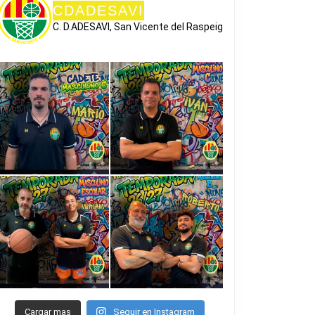
CDADESAVI
C. D.ADESAVI, San Vicente del Raspeig
Cargar mas
Seguir en Instagram