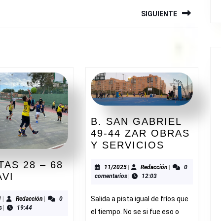
SIGUIENTE
Siguiente
entrada:
B. SAN GABRIEL
49-44 ZAR OBRAS
B.
Y SERVICIOS
SAN
TAS 28 – 68
GABRIEL
11/2025
Redacción
11/2025
|
Redacción
|
0
JESUITAS
AVI
comentarios
|
12:03
49-
28
44
–
Salida a pista igual de fríos que
11/2021
Redacción
1
|
Redacción
|
0
ZAR
s
|
19:44
68
el tiempo. No se si fue eso o
OBRAS