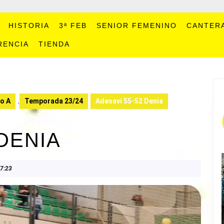
HISTORIA
3ª FEB
SENIOR FEMENINO
CANTER
RENCIA
TIENDA
no A
,
Temporada 23/24
Adesavi 55-52 Denia
 DENIA
7:23