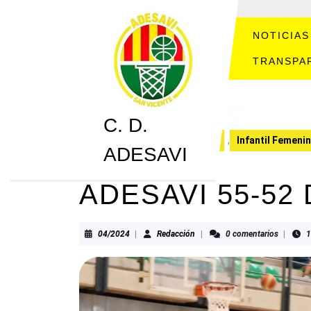
Saltar
al
contenido
NOTICIAS
Saltar
TRANSPA
al
contenido
C. D.
C. D. ADESAVI
CRONICAS
,
Infantil Femeni
ADESAVI
ADESAVI 55-52
04/2024
Redacción
04/2024
|
Redacción
|
0 comentarios
|
1