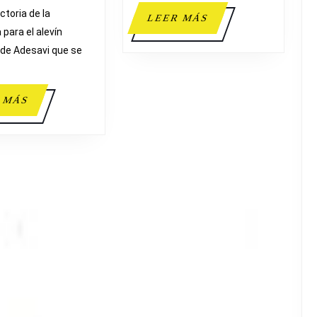
ADESAVI
Y
ctoria de la
LEER
LEER MÁS
SERVICIO
para el alevín
MÁS
de Adesavi que se
LEER
 MÁS
MÁS