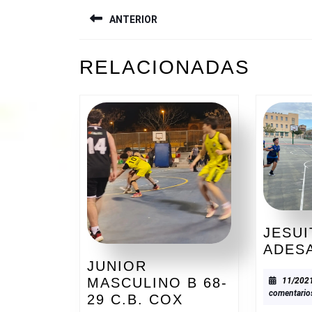
NAVEGACIÓN
ANTERIOR
DE
ENTRADAS
Entrada
RELACIONADAS
anterior:
JESUI
ADES
JUNIOR
MASCULINO B 68-
11/202
comentario
JUNIOR
29 C.B. COX