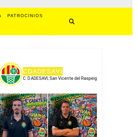
A
PATROCINIOS
CDADESAVI
C. D.ADESAVI, San Vicente del Raspeig