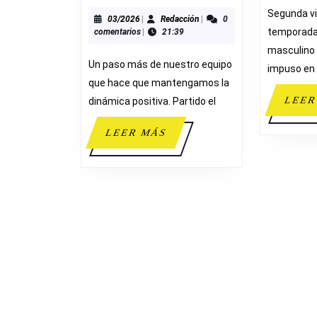
MASCULINO
Segunda vi
B
03/2026
Redacción
03/2026
|
Redacción
|
0
temporada 
comentarios
|
21:39
68-
masculino 
29
Un paso más de nuestro equipo
impuso en
C.B.
que hace que mantengamos la
COX
LEER
dinámica positiva. Partido el
LEER
LEER MÁS
MÁS