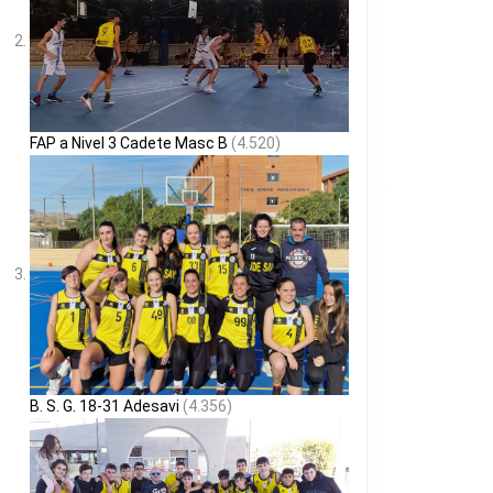
FAP a Nivel 3 Cadete Masc B
(4.520)
B. S. G. 18-31 Adesavi
(4.356)