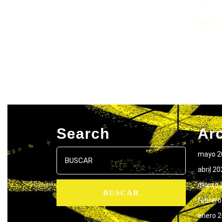
Search
Ar
Buscar:
mayo 2
abril 2
marzo 
febrero
enero 