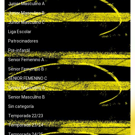
Junior Masculino A
Junior Masculino B
Junior Masculino C
Liga Escolar
Patrocinadores
Pre-infantil
Senior Femenino A
Senior Femenino B
SENIOR FEMENINO C
Senior Masculino A
Senior Masculino B
Sin categoría
Temporada 22/23
Temporada 23/24
Temporada 24/25