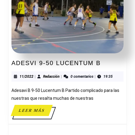
ADESVI
ADESVI 9-50 LUCENTUM B
9-
50
11/2022
Redacción
11/2022
|
Redacción
|
0 comentarios
|
19:35
LUCENTU
Adesavi B 9-50 Lucentum B Partido complicado para las
B
nuestras que resalta muchas de nuestras
LEER
LEER MÁS
MÁS