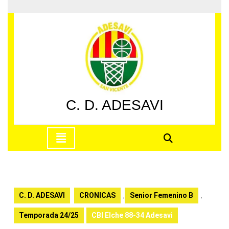
Saltar
al
contenido
Saltar
al
contenido
C. D. ADESAVI
Botón
de
apertura
C. D. ADESAVI
CRONICAS
,
Senior Femenino B
,
Temporada 24/25
CBI Elche 88-34 Adesavi