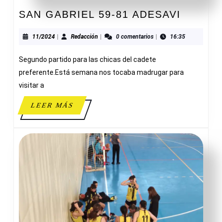
SAN
SAN GABRIEL 59-81 ADESAVI
GABRI
59-
11/2024
Redacción
11/2024
|
Redacción
|
0 comentarios
|
16:35
81
Segundo partido para las chicas del cadete
ADESAV
preferente.Está semana nos tocaba madrugar para
visitar a
LEER
LEER MÁS
MÁS