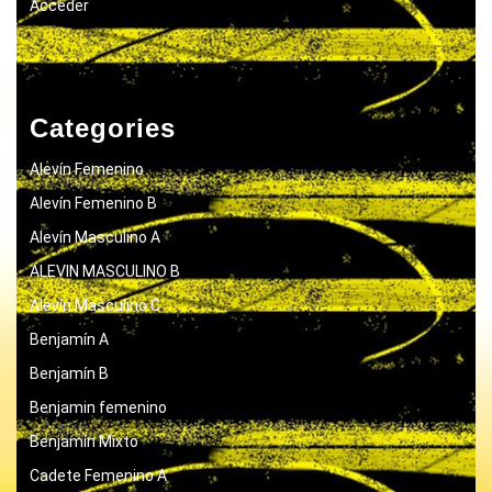
Acceder
Categories
Alevín Femenino
Alevín Femenino B
Alevín Masculino A
ALEVIN MASCULINO B
Alevín Masculino C
Benjamín A
Benjamín B
Benjamin femenino
Benjamín Mixto
Cadete Femenino A