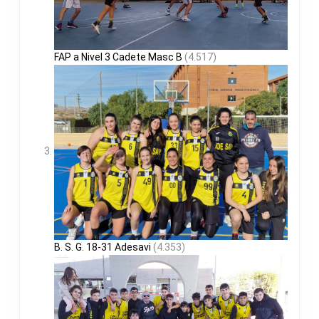
FAP a Nivel 3 Cadete Masc B
(4.517)
B. S. G. 18-31 Adesavi
(4.353)