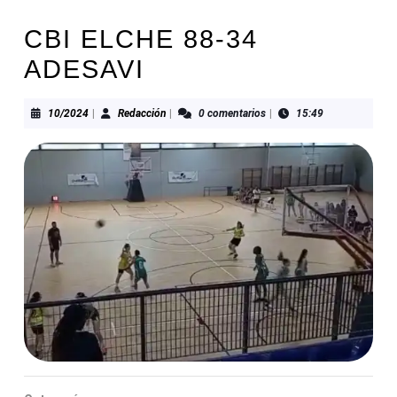
CBI ELCHE 88-34
ADESAVI
10/2024
Redacción
10/2024
|
Redacción
|
0 comentarios
|
15:49