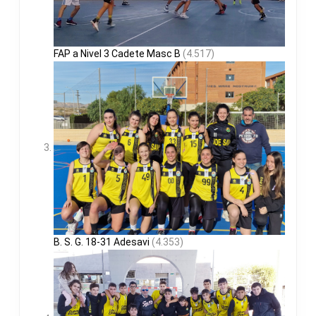
FAP a Nivel 3 Cadete Masc B
(4.517)
B. S. G. 18-31 Adesavi
(4.353)