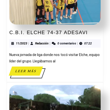
C.B.I.
C.B.I. ELCHE 74-37 ADESAVI
ELCHE
74-
11/2023
Redacción
11/2023
|
Redacción
|
0 comentarios
|
07:22
37
Nueva jornada de liga donde nos tocó visitar Elche, equipo
ADESAV
líder del grupo. Llegábamos al
LEER
LEER MÁS
MÁS