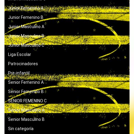
Junior Femenino A
Junior Femenino B
Junior Masculino A
Junior Masculino B
Junior Masculino C
Liga Escolar
Patrocinadores
Pre-infantil
Senior Femenino A
Senior Femenino B
SENIOR FEMENINO C
Senior Masculino A
Senior Masculino B
Sin categoría