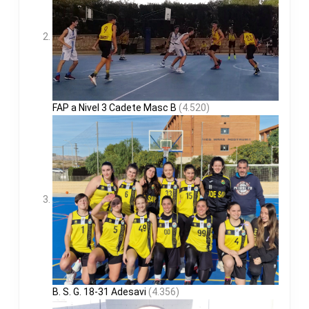
FAP a Nivel 3 Cadete Masc B
(4.520)
B. S. G. 18-31 Adesavi
(4.356)