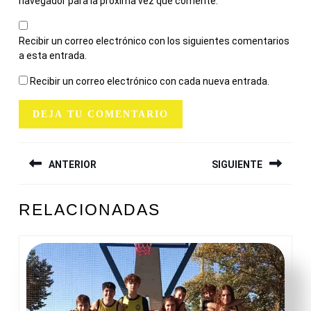
navegador para la próxima vez que comente.
Recibir un correo electrónico con los siguientes comentarios
a esta entrada.
Recibir un correo electrónico con cada nueva entrada.
NAVEGACIÓN
ANTERIOR
SIGUIENTE
DE
ENTRADAS
Entrada
Siguiente
RELACIONADAS
anterior:
entrada: