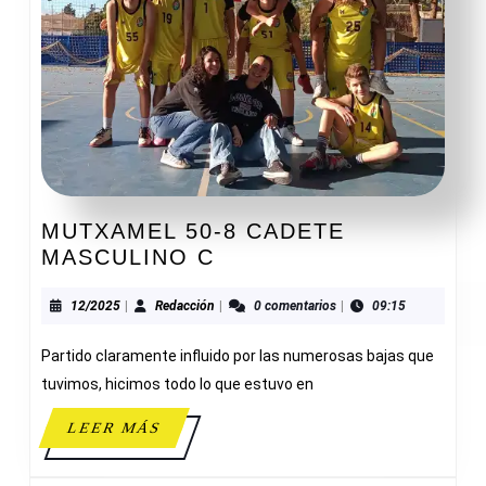
MUTXAMEL 50-8 CADETE
MUTXAMEL
MASCULINO C
50-
8
12/2025
Redacción
12/2025
|
Redacción
|
0 comentarios
|
09:15
CADETE
Partido claramente influido por las numerosas bajas que
MASCULINO
C
tuvimos, hicimos todo lo que estuvo en
LEER
LEER MÁS
MÁS