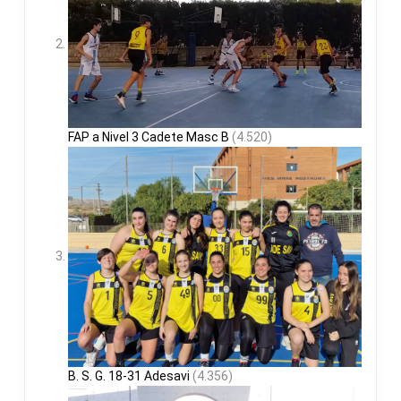
FAP a Nivel 3 Cadete Masc B
(4.520)
B. S. G. 18-31 Adesavi
(4.356)