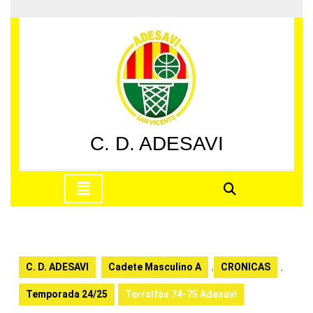
Saltar
al
contenido
Saltar
al
contenido
C. D. ADESAVI
Botón
de
apertura
C. D. ADESAVI
Cadete Masculino A
,
CRONICAS
,
Temporada 24/25
Terralfàs 74-75 Adesavi