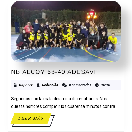
NB
NB ALCOY 58-49 ADESAVI
ALCOY
58-
03/2022
Redacción
03/2022
|
Redacción
|
0 comentarios
|
10:18
49
Seguimos con la mala dinamica de resultados. Nos
ADESAVI
cuesta horrores competir los cuarenta minutos contra
LEER
LEER MÁS
MÁS