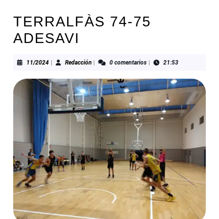
TERRALFÀS 74-75
ADESAVI
11/2024
Redacción
11/2024
|
Redacción
|
0 comentarios
|
21:53