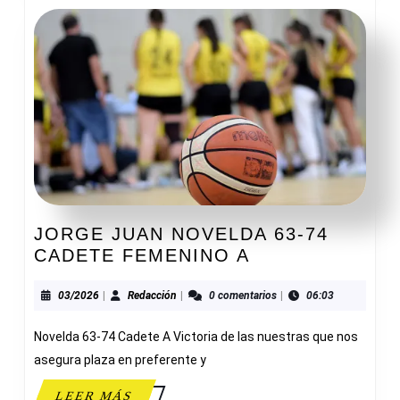
JORGE JUAN NOVELDA 63-74
JORGE
CADETE FEMENINO A
JUAN
NOVELDA
03/2026
Redacción
03/2026
|
Redacción
|
0 comentarios
|
06:03
63-
Novelda 63-74 Cadete A Victoria de las nuestras que nos
74
CADETE
asegura plaza en preferente y
FEMENINO
LEER
LEER MÁS