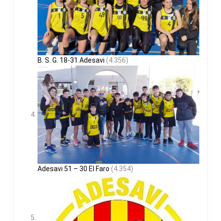
B. S. G. 18-31 Adesavi
(4.356)
Adesavi 51 – 30 El Faro
(4.354)