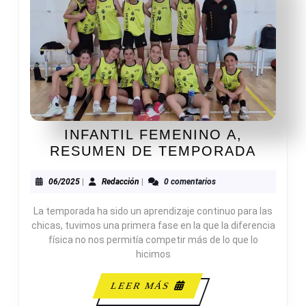
INFANTIL FEMENINO A,
INFAN
RESUMEN DE TEMPORADA
FEME
A,
06/2025
Redacción
06/2025
|
Redacción
|
0 comentarios
RESU
La temporada ha sido un aprendizaje continuo para las
DE
chicas, tuvimos una primera fase en la que la diferencia
TEMP
física no nos permitía competir más de lo que lo
hicimos
LEER
LEER MÁS
MÁS