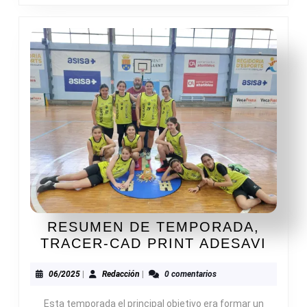
RESUMEN DE TEMPORADA,
RES
TRACER-CAD PRINT ADESAVI
DE
TEM
06/2025
Redacción
06/2025
|
Redacción
|
0 comentarios
TRAC
Esta temporada el principal objetivo era formar un