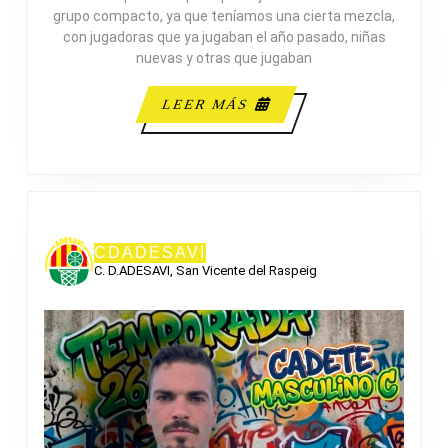
CAD
grupo compacto, ya que teníamos una cierta mezcla,
PRIN
con jugadoras que ya jugaban el año pasado, niñas
ADES
nuevas y otras que jugaban
LEER
LEER MÁS
MÁS
CDADESAVI
C. D.ADESAVI, San Vicente del Raspeig