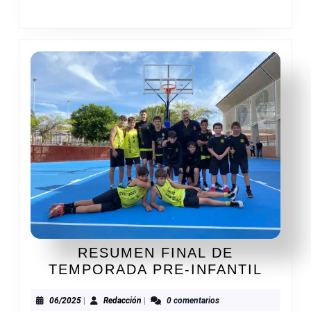
RESUMEN FINAL DE
RESU
TEMPORADA PRE-INFANTIL
FINAL
DE
06/2025
Redacción
06/2025
|
Redacción
|
0 comentarios