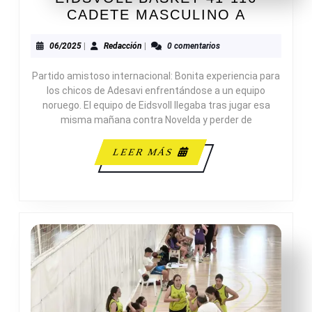
EIDSVO
CADETE MASCULINO A
BASKET
41-
06/2025
Redacción
06/2025
|
Redacción
|
0 comentarios
116
Partido amistoso internacional: Bonita experiencia para
CADETE
los chicos de Adesavi enfrentándose a un equipo
MASCUL
noruego. El equipo de Eidsvoll llegaba tras jugar esa
A
misma mañana contra Novelda y perder de
LEER
LEER MÁS
MÁS