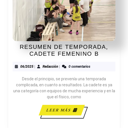
RESUMEN DE TEMPORADA,
RESUME
CADETE FEMENINO B
DE
TEMPOR
06/2025
Redacción
06/2025
|
Redacción
|
0 comentarios
CADETE
Desde el principio, se prevenía una temporada
FEMENI
complicada, en cuanto a resultados. La cadete es ya
B
una categoría con equipos de mucha experiencia y en la
que el físico, como
LEER
LEER MÁS
MÁS