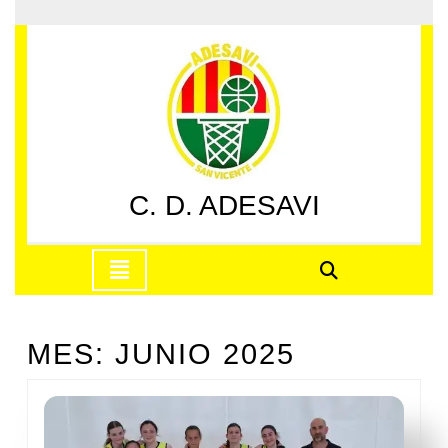
Saltar
al
contenido
Saltar
al
contenido
C. D. ADESAVI
Botón
de
apertura
MES:
JUNIO 2025