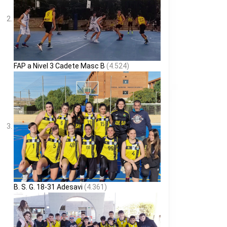
FAP a Nivel 3 Cadete Masc B
(4.524)
B. S. G. 18-31 Adesavi
(4.361)