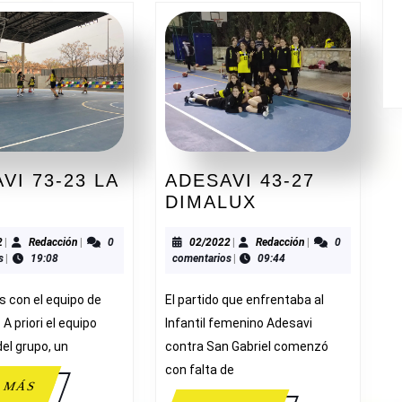
VI 73-23 LA
ADESAVI 43-27
DESAVI
ADESAVI
DIMALUX
3-
43-
3
27
03/2022
Redacción
02/2022
Redacción
2
|
Redacción
|
0
02/2022
|
Redacción
|
0
s
|
19:08
comentarios
|
09:44
A
DIMALUX
ILA
 con el equipo de
El partido que enfrentaba al
 A priori el equipo
Infantil femenino Adesavi
del grupo, un
contra San Gabriel comenzó
con falta de
LEER
 MÁS