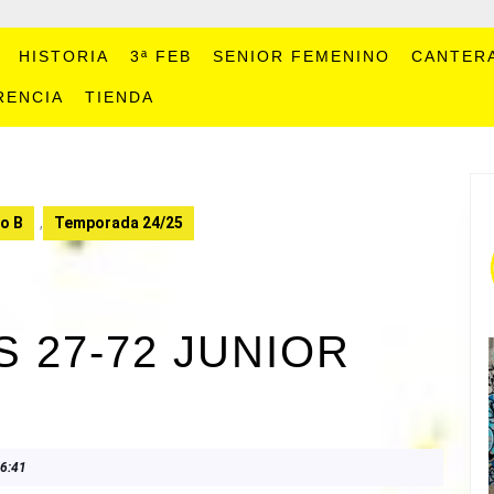
HISTORIA
3ª FEB
SENIOR FEMENINO
CANTER
RENCIA
TIENDA
o B
,
Temporada 24/25
S 27-72 JUNIOR
6:41