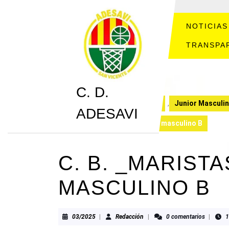
Saltar
al
contenido
NOTICIAS
Saltar
TRANSPA
al
contenido
C. D.
C. D. ADESAVI
CRONICAS
,
Junior Masculin
ADESAVI
C. B. _Maristas 27-72 Junior masculino B
C. B. _MARISTA
MASCULINO B
03/2025
Redacción
03/2025
|
Redacción
|
0 comentarios
|
1