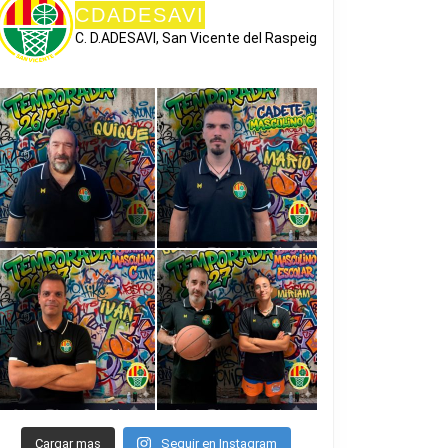
CDADESAVI
C. D.ADESAVI, San Vicente del Raspeig
Cargar mas
Seguir en Instagram