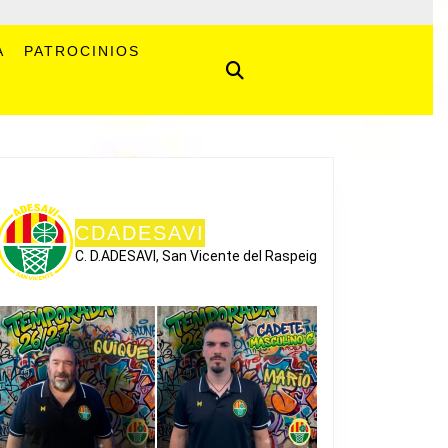
A
PATROCINIOS
CDADESAVI
C. D.ADESAVI, San Vicente del Raspeig