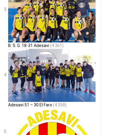
B. S. G. 18-31 Adesavi
(4.361)
Adesavi 51 – 30 El Faro
(4.358)