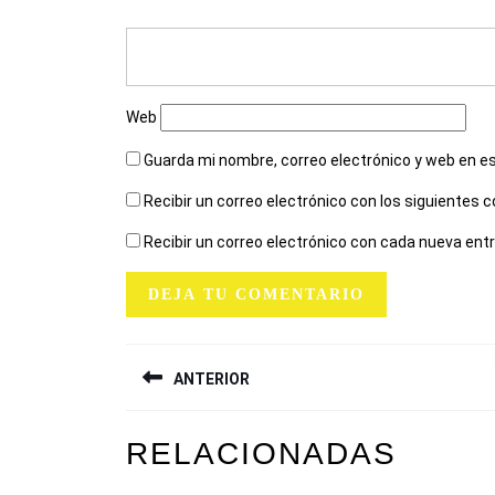
Web
Guarda mi nombre, correo electrónico y web en e
Recibir un correo electrónico con los siguientes 
Recibir un correo electrónico con cada nueva ent
NAVEGACIÓN
ANTERIOR
DE
ENTRADAS
Entrada
RELACIONADAS
anterior: