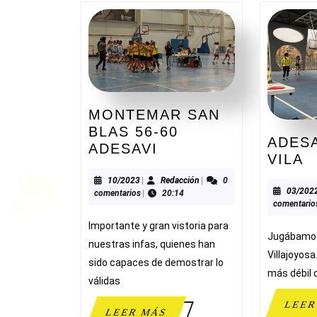
MONTEMAR SAN
BLAS 56-60
ADESA
MONTEMAR
ADESAVI
A
VILA
SAN
7
BLAS
10/2023
Redacción
10/2023
|
Redacción
|
0
2
03/202
comentarios
|
20:14
56-
comentario
L
60
V
Importante y gran vistoria para
ADESAVI
Jugábamos
nuestras infas, quienes han
Villajoyosa.
sido capaces de demostrar lo
más débil 
válidas
LEER
LEER
LEER MÁS