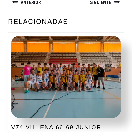
ANTERIOR
SIGUIENTE
DE
ENTRADAS
Entrada
Siguiente
RELACIONADAS
anterior:
entrada:
V74 VILLENA 66-69 JUNIOR