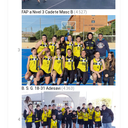
FAP a Nivel 3 Cadete Masc B
(4.527)
B. S. G. 18-31 Adesavi
(4.363)