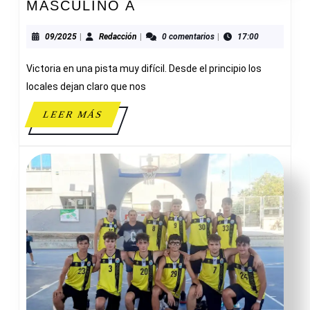
V74
MASCULINO A
VILLENA
66-
09/2025
Redacción
09/2025
|
Redacción
|
0 comentarios
|
17:00
69
Victoria en una pista muy difícil. Desde el principio los
JUNIOR
MASCULINO
locales dejan claro que nos
A
LEER
LEER MÁS
MÁS