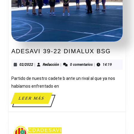
ADESA
ADESAVI 39-22 DIMALUX BSG
39-
22
02/2022
Redacción
02/2022
|
Redacción
|
0 comentarios
|
14:19
DIMAL
Partido de nuestro cadete b ante un rival al que ya nos
BSG
habíamos enfrentado en
LEER
LEER MÁS
MÁS
CDADESAVI