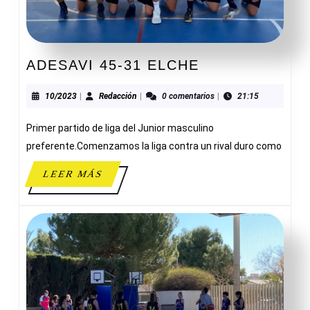
ADESAVI
ADESAVI 45-31 ELCHE
45-
31
10/2023
Redacción
10/2023
|
Redacción
|
0 comentarios
|
21:15
ELCHE
Primer partido de liga del Junior masculino
preferente.Comenzamos la liga contra un rival duro como
LEER
LEER MÁS
MÁS