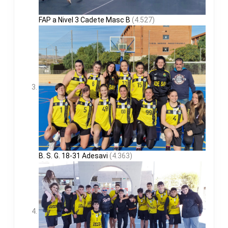
FAP a Nivel 3 Cadete Masc B
(4.527)
B. S. G. 18-31 Adesavi
(4.363)