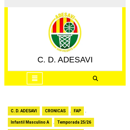
Saltar
al
contenido
Saltar
al
contenido
C. D. ADESAVI
Botón
de
apertura
C. D. ADESAVI
CRONICAS
,
FAP
,
Infantil Masculino A
,
Temporada 25/26