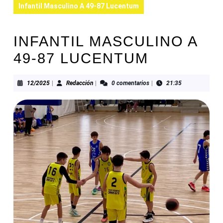
Infantil Masculino A 49-87 Lucentum
INFANTIL MASCULINO A
49-87 LUCENTUM
12/2025
Redacción
12/2025
|
Redacción
|
0 comentarios
|
21:35