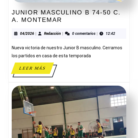
JUNIOR MASCULINO B 74-50 C.
JUNIOR
A. MONTEMAR
MASCULINO
B
04/2026
Redacción
04/2026
|
Redacción
|
0 comentarios
|
12:42
74-
Nueva victoria de nuestro Junior B masculino. Cerramos
50
C.
los partidos en casa de esta temporada
A.
LEER
LEER MÁS
MONTEMAR
MÁS