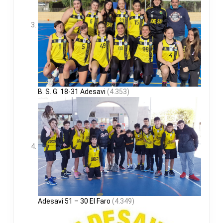
B. S. G. 18-31 Adesavi
(4.353)
Adesavi 51 – 30 El Faro
(4.349)