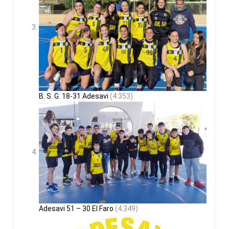
B. S. G. 18-31 Adesavi
(4.353)
Adesavi 51 – 30 El Faro
(4.349)