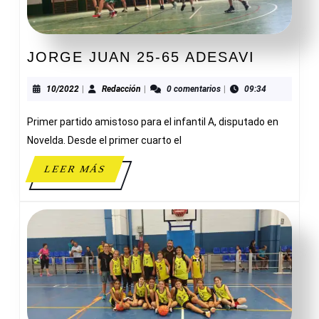
JORGE
JORGE JUAN 25-65 ADESAVI
JUAN
25-
10/2022
Redacción
10/2022
|
Redacción
|
0 comentarios
|
09:34
65
Primer partido amistoso para el infantil A, disputado en
ADESAV
Novelda. Desde el primer cuarto el
LEER
LEER MÁS
MÁS