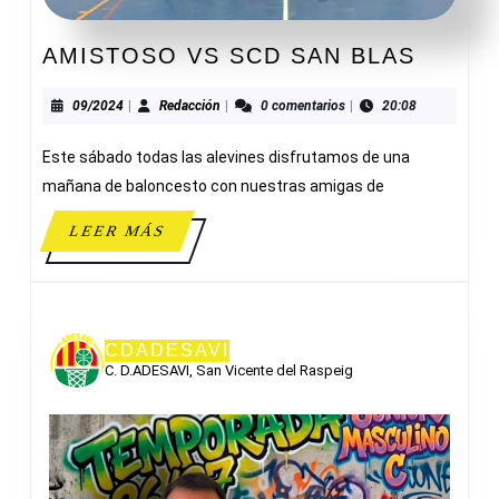
AMIS
AMISTOSO VS SCD SAN BLAS
VS
SCD
09/2024
Redacción
09/2024
|
Redacción
|
0 comentarios
|
20:08
SAN
Este sábado todas las alevines disfrutamos de una
BLAS
mañana de baloncesto con nuestras amigas de
LEER
LEER MÁS
MÁS
CDADESAVI
C. D.ADESAVI, San Vicente del Raspeig