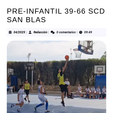
PRE-INFANTIL 39-66 SCD
SAN BLAS
04/2025
Redacción
04/2025
|
Redacción
|
0 comentarios
|
09:49