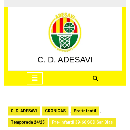
Saltar
al
contenido
Saltar
al
contenido
C. D. ADESAVI
Botón
de
apertura
C. D. ADESAVI
CRONICAS
,
Pre-infantil
,
Temporada 24/25
Pre-infantil 39-66 SCD San Blas