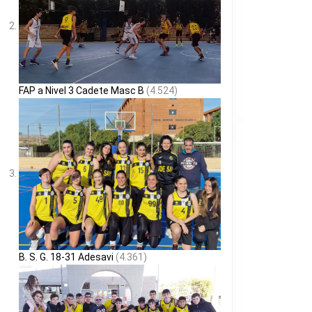
FAP a Nivel 3 Cadete Masc B
(4.524)
B. S. G. 18-31 Adesavi
(4.361)