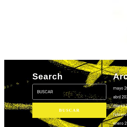
Search
Ar
Buscar:
mayo 2
abril 2
marzo 
febrero
enero 