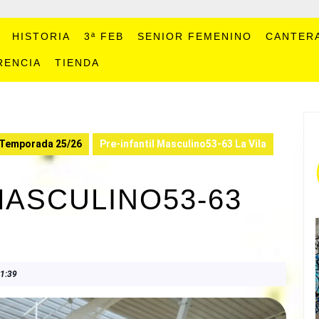
HISTORIA
3ª FEB
SENIOR FEMENINO
CANTER
RENCIA
TIENDA
Temporada 25/26
Pre-infantil Masculino53-63 La Vila
MASCULINO53-63
1:39