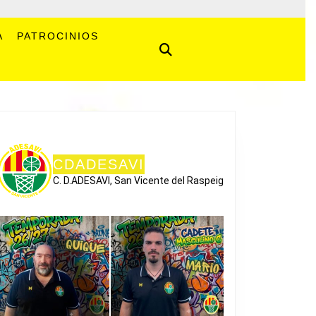
A
PATROCINIOS
CDADESAVI
C. D.ADESAVI, San Vicente del Raspeig