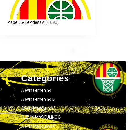
Aspe 55-39 Adesavi
(4.090)
Categories
Alevín Femenino
Alevín Femenino B
Alevín Masculino A
ALEVIN MASCULINO B
Alevín Masculino C