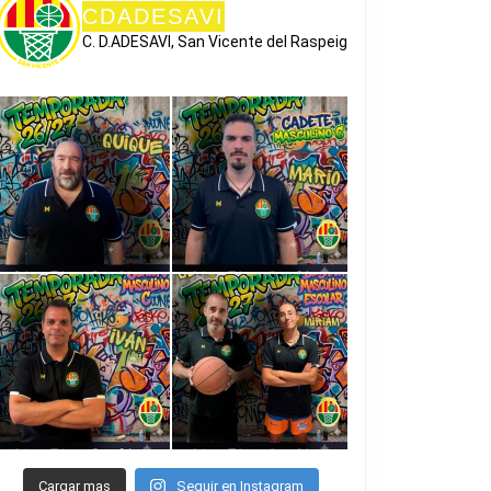
CDADESAVI
C. D.ADESAVI, San Vicente del Raspeig
Cargar mas
Seguir en Instagram