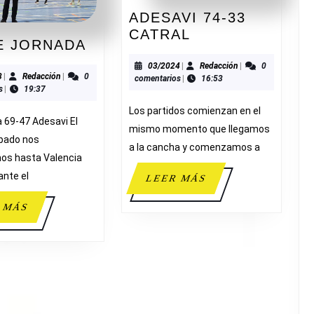
ADESAVI 74-33
ADESAVI
CATRAL
DOBLE
E JORNADA
74-
JORNADA
33
03/2024
Redacción
03/2024
|
Redacción
|
0
11/2023
Redacción
3
|
Redacción
|
0
comentarios
|
16:53
CATRAL
s
|
19:37
Los partidos comienzan en el
 69-47 Adesavi El
mismo momento que llegamos
bado nos
a la cancha y comenzamos a
os hasta Valencia
ante el
LEER
LEER MÁS
MÁS
LEER
 MÁS
MÁS