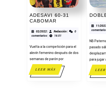
ADESAVI 60-31
DOBL
ADESAVI
CABOMAR
60-
11/202
comentario
31
02/2022
Redacción
02/2022
|
Redacción
|
0
comentarios
|
16:01
CABOMAR
NB Paterna
Vuelta a la competición para el
pasado sá
alevín femenino después de dos
desplazam
semanas de parón por
para jugar 
LEER
LEER MÁS
LEER
MÁS