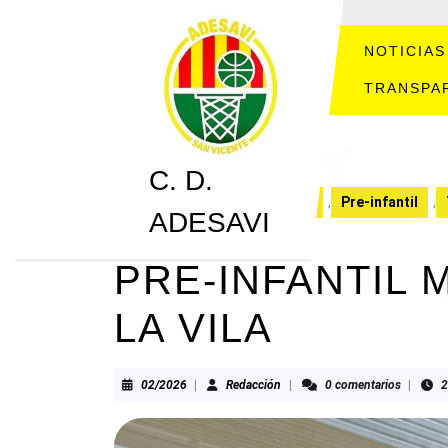
Saltar
al
contenido
NOTICIAS
Saltar
TRANSPA
al
contenido
C. D.
C. D. ADESAVI
CRONICAS
,
Pre-infantil
,
ADESAVI
PRE-INFANTIL 
LA VILA
02/2026
Redacción
02/2026
|
Redacción
|
0 comentarios
|
2