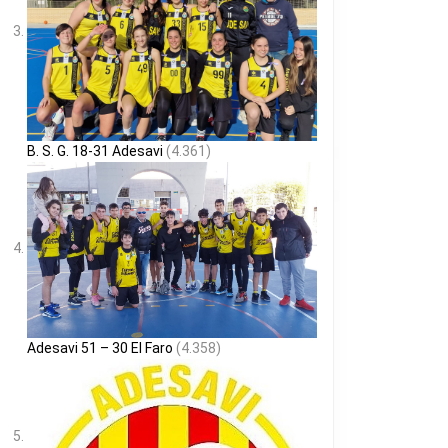
B. S. G. 18-31 Adesavi
(4.361)
Adesavi 51 – 30 El Faro
(4.358)