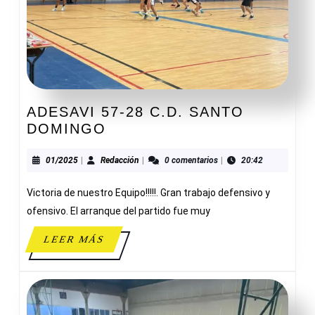
ADESAVI 57-28 C.D. SANTO
ADESAVI
DOMINGO
57-
28
01/2025
Redacción
01/2025
|
Redacción
|
0 comentarios
|
20:42
C.D.
Victoria de nuestro Equipo!!!!!. Gran trabajo defensivo y
SANTO
DOMINGO
ofensivo. El arranque del partido fue muy
LEER
LEER MÁS
MÁS