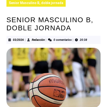
Senior Masculino B, doble jornada
SENIOR MASCULINO B,
DOBLE JORNADA
03/2026
Redacción
03/2026
|
Redacción
|
0 comentarios
|
20:38