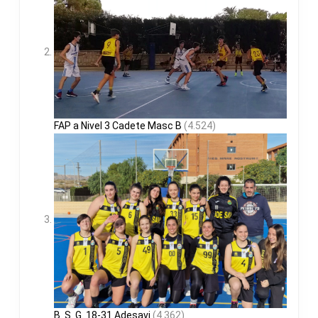
FAP a Nivel 3 Cadete Masc B
(4.524)
B. S. G. 18-31 Adesavi
(4.362)