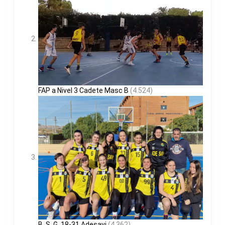
FAP a Nivel 3 Cadete Masc B
(4.524)
B. S. G. 18-31 Adesavi
(4.362)