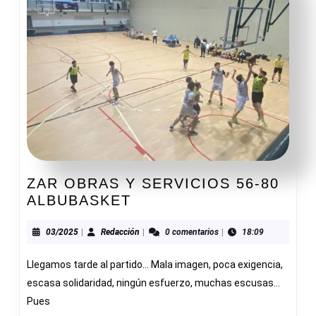
ZAR OBRAS Y SERVICIOS 56-80
ZAR
ALBUBASKET
OBRAS
Y
03/2025
Redacción
03/2025
|
Redacción
|
0 comentarios
|
18:09
SERVICIOS
Llegamos tarde al partido… Mala imagen, poca exigencia,
56-
80
escasa solidaridad, ningún esfuerzo, muchas escusas…
ALBUBASKET
Pues