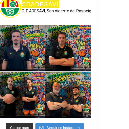
CDADESAVI
C. D.ADESAVI, San Vicente del Raspeig
Cargar mas
Seguir en Instagram