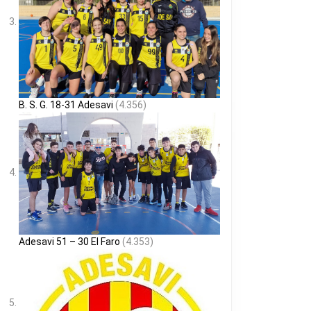
B. S. G. 18-31 Adesavi
(4.356)
Adesavi 51 – 30 El Faro
(4.353)