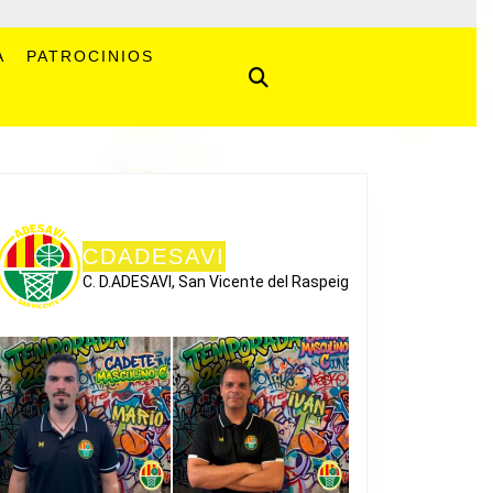
A
PATROCINIOS
CDADESAVI
C. D.ADESAVI, San Vicente del Raspeig