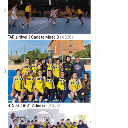
FAP a Nivel 3 Cadete Masc B
(4.520)
B. S. G. 18-31 Adesavi
(4.356)