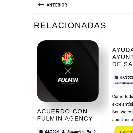
ANTERIOR
DE
ENTRADAS
Entrada
RELACIONADAS
anterior:
AYUD
AYUN
DE SA
07/202
comentario
Como todos
excelentí
ACUERDO CON
San Vicent
ACUERDO
FULMIN AGENCY
apostando
CON
FULMIN
08/2024
Redacción
08/2024
|
Redacción
|
0
LEER