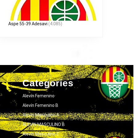
Aspe 55-39 Adesavi
(4.085)
Categories
Alevín Femenino
Alevín Femenino B
Alevín Masculino A
ALEVIN MASCULINO B
Alevín Masculino C