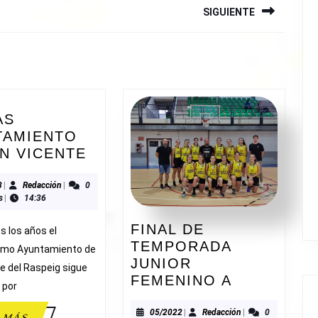
SIGUIENTE
Siguiente
entrada:
AS
TAMIENTO
AYUDAS
N VICENTE
AYUNTAMIENTO
DE
07/2023
Redacción
3
|
Redacción
|
0
s
|
14:36
SAN
VICENTE
FINAL DE
 los años el
TEMPORADA
simo Ayuntamiento de
JUNIOR
e del Raspeig sigue
FINAL
FEMENINO A
 por
DE
TEMPORA
05/2022
Redacción
05/2022
|
Redacción
|
0
LEER
 MÁS