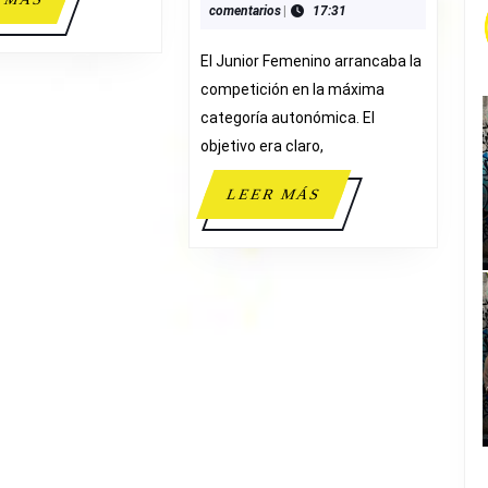
comentarios
|
17:31
JUNIOR
MÁS
FEMENINO
El Junior Femenino arrancaba la
A
competición en la máxima
categoría autonómica. El
objetivo era claro,
LEER
LEER MÁS
MÁS