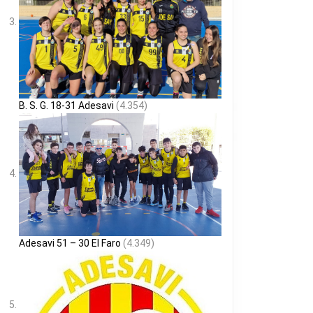
B. S. G. 18-31 Adesavi
(4.354)
Adesavi 51 – 30 El Faro
(4.349)