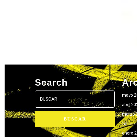
Search
Ar
Buscar:
mayo 2
abril 2
marzo 
febrero
enero 