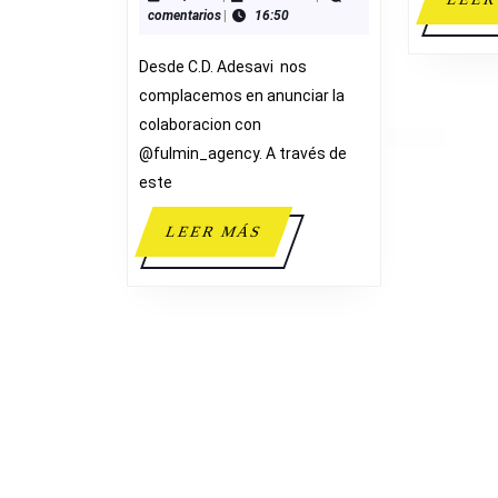
comentarios
|
16:50
AGENCY
Desde C.D. Adesavi nos
complacemos en anunciar la
colaboracion con
@fulmin_agency. A través de
este
LEER
LEER MÁS
MÁS