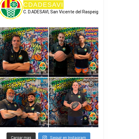
CDADESAVI
C. D.ADESAVI, San Vicente del Raspeig
Cargar mas
Seguir en Instagram