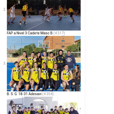
FAP a Nivel 3 Cadete Masc B
(4.517)
B. S. G. 18-31 Adesavi
(4.354)