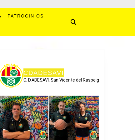
A
PATROCINIOS
CDADESAVI
C. D.ADESAVI, San Vicente del Raspeig