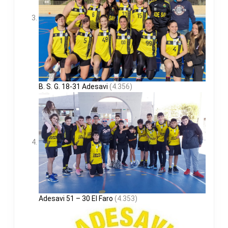
B. S. G. 18-31 Adesavi
(4.356)
Adesavi 51 – 30 El Faro
(4.353)