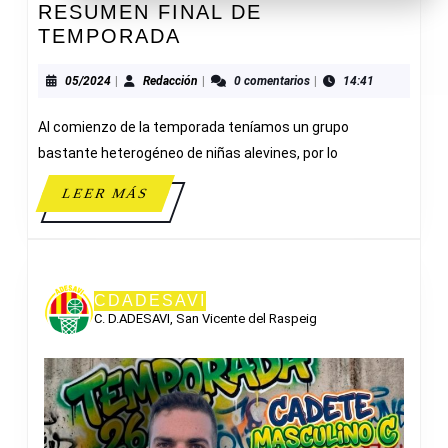
RESUMEN FINAL DE
RESUMEN
TEMPORADA
FINAL
DE
05/2024
Redacción
05/2024
|
Redacción
|
0 comentarios
|
14:41
TEMPORADA
Al comienzo de la temporada teníamos un grupo
bastante heterogéneo de niñas alevines, por lo
LEER
LEER MÁS
MÁS
CDADESAVI
C. D.ADESAVI, San Vicente del Raspeig