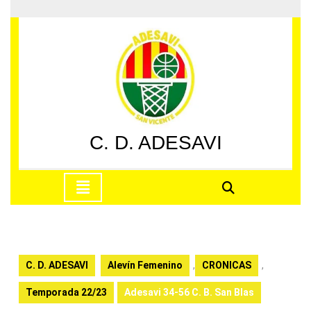
Saltar
al
contenido
Saltar
al
contenido
C. D. ADESAVI
Botón
de
apertura
C. D. ADESAVI
Alevín Femenino
,
CRONICAS
,
Temporada 22/23
Adesavi 34-56 C. B. San Blas