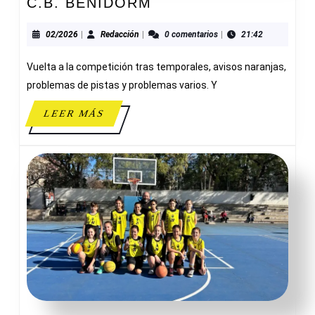
ZAR
C.B. BENIDORM
OBRAS
Y
02/2026
Redacción
02/2026
|
Redacción
|
0 comentarios
|
21:42
SERVICIOS
Vuelta a la competición tras temporales, avisos naranjas,
83-
49
problemas de pistas y problemas varios. Y
C.B.
LEER
LEER MÁS
BENIDORM
MÁS