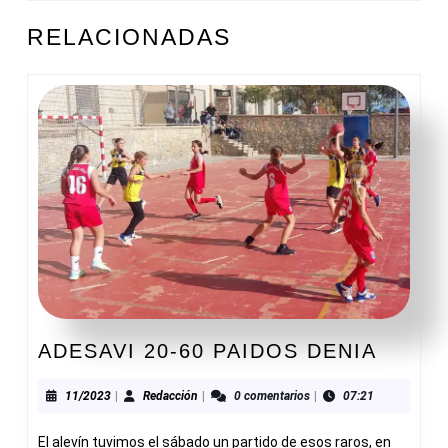
ENTRADAS
Entrada
Siguiente
RELACIONADAS
anterior:
entrada:
ADESA
ADESAVI 20-60 PAIDOS DENIA
20-
60
11/2023
Redacción
11/2023
|
Redacción
|
0 comentarios
|
07:21
PAIDO
El alevín tuvimos el sábado un partido de esos raros, en
DENIA