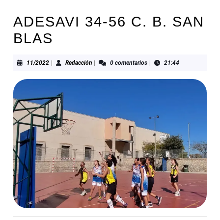
ADESAVI 34-56 C. B. SAN
BLAS
11/2022
Redacción
11/2022
|
Redacción
|
0 comentarios
|
21:44