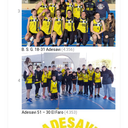
B. S. G. 18-31 Adesavi
(4.356)
Adesavi 51 – 30 El Faro
(4.353)