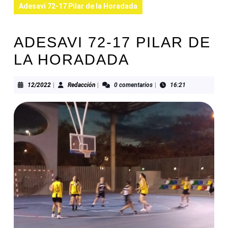
Adesavi 72-17 Pilar de la Horadada
ADESAVI 72-17 PILAR DE
LA HORADADA
12/2022
Redacción
12/2022
|
Redacción
|
0 comentarios
|
16:21