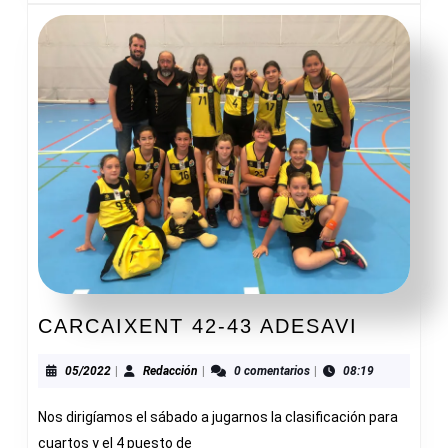
CARCAI
CARCAIXENT 42-43 ADESAVI
42-
43
05/2022
Redacción
05/2022
|
Redacción
|
0 comentarios
|
08:19
ADESAV
Nos dirigíamos el sábado a jugarnos la clasificación para
cuartos y el 4 puesto de