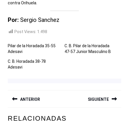
contra Orihuela.
Por:
Sergio Sanchez
Post Views:
1.498
Pilar de la Horadada 35-55
C. B. Pilar de la Horadada
Adesavi
47-57 Junior Masculino B
C. B. Horadada 38-78
Adesavi
NAVEGACIÓN
ANTERIOR
SIGUIENTE
DE
ENTRADAS
Entrada
Siguiente
RELACIONADAS
anterior:
entrada: