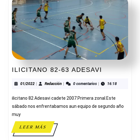
ILICITANO
ILICITANO 82-63 ADESAVI
82-
63
01/2022
Redacción
01/2022
|
Redacción
|
0 comentarios
|
16:18
ADESAVI
ilicitano 82 Adesavi cadete 2007.Primera zonal.Este
sábado nos enfrentabamos aun equipo de segundo año
muy
LEER
LEER MÁS
MÁS