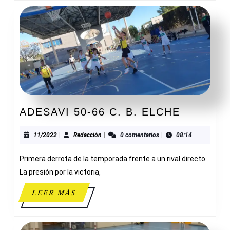
ADESAVI
ADESAVI 50-66 C. B. ELCHE
50-
66
11/2022
Redacción
11/2022
|
Redacción
|
0 comentarios
|
08:14
C.
Primera derrota de la temporada frente a un rival directo.
B.
ELCHE
La presión por la victoria,
LEER
LEER MÁS
MÁS