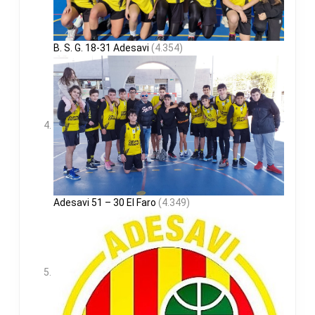
B. S. G. 18-31 Adesavi
(4.354)
Adesavi 51 – 30 El Faro
(4.349)