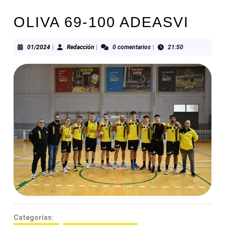
OLIVA 69-100 ADEASVI
01/2024
Redacción
01/2024
|
Redacción
|
0 comentarios
|
21:50
Categorías: