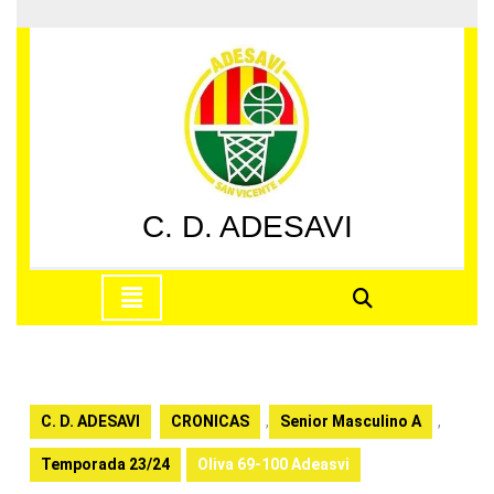
Saltar
al
contenido
Saltar
al
contenido
C. D. ADESAVI
Botón
de
apertura
C. D. ADESAVI
CRONICAS
,
Senior Masculino A
,
Temporada 23/24
Oliva 69-100 Adeasvi