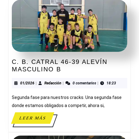
C. B. CATRAL 46-39 ALEVÍN
C.
MASCULINO B
B.
CATRAL
01/2026
Redacción
01/2026
|
Redacción
|
0 comentarios
|
18:23
46-
Segunda fase para nuestros cracks. Una segunda fase
39
ALEVÍN
donde estamos obligados a competir, ahora si,
MASCULINO
LEER
LEER MÁS
B
MÁS