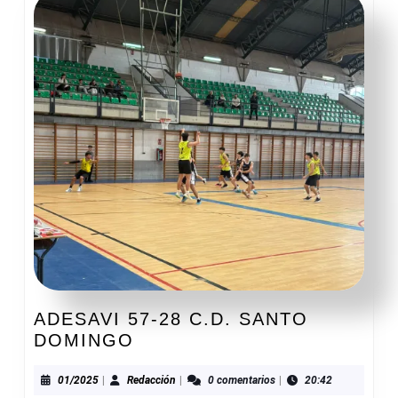
ADESAVI 57-28 C.D. SANTO
ADESAVI
DOMINGO
57-
28
01/2025
Redacción
01/2025
|
Redacción
|
0 comentarios
|
20:42