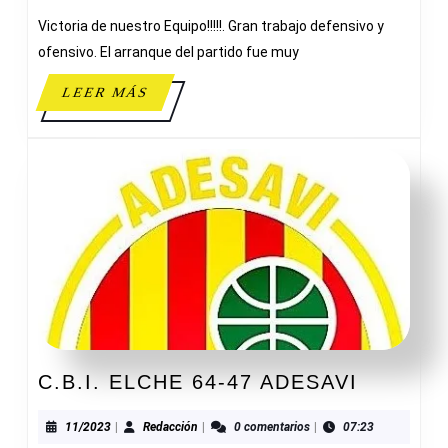
C.D.
Victoria de nuestro Equipo!!!!!. Gran trabajo defensivo y
SANTO
DOMINGO
ofensivo. El arranque del partido fue muy
LEER
LEER MÁS
MÁS
C.B.I.
C.B.I. ELCHE 64-47 ADESAVI
ELCHE
64-
11/2023
Redacción
11/2023
|
Redacción
|
0 comentarios
|
07:23