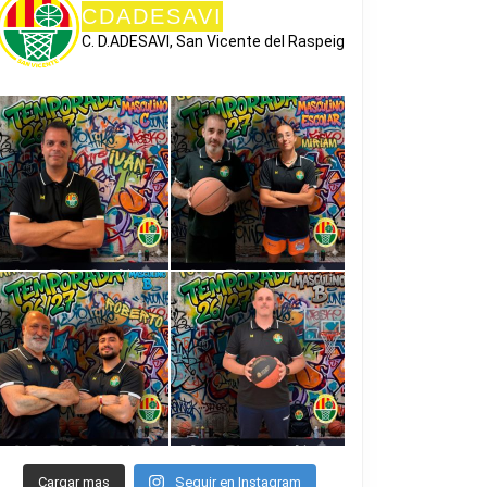
CDADESAVI
C. D.ADESAVI, San Vicente del Raspeig
.
Cargar mas
Seguir en Instagram