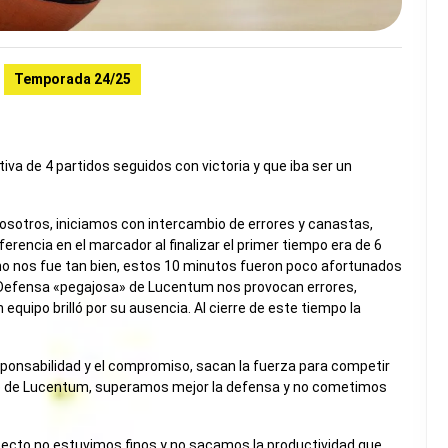
Temporada 24/25
iva de 4 partidos seguidos con victoria y que iba ser un
nosotros, iniciamos con intercambio de errores y canastas,
erencia en el marcador al finalizar el primer tiempo era de 6
no nos fue tan bien, estos 10 minutos fueron poco afortunados
l. Defensa «pegajosa» de Lucentum nos provocan errores,
 equipo brilló por su ausencia. Al cierre de este tiempo la
ponsabilidad y el compromiso, sacan la fuerza para competir
que de Lucentum, superamos mejor la defensa y no cometimos
specto no estuvimos finos y no sacamos la productividad que