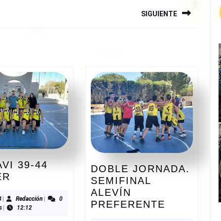
SIGUIENTE
Siguiente
entrada:
VI 39-44
DOBLE JORNADA.
ADESAVI
ER
SEMIFINAL
39-
ALEVÍN
44
12/2023
Redacción
3
|
Redacción
|
0
DOBLE
PREFERENTE
s
|
12:12
PETRER
JORNADA