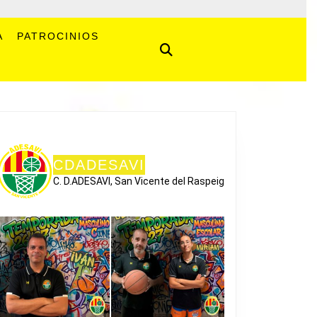
A
PATROCINIOS
CDADESAVI
C. D.ADESAVI, San Vicente del Raspeig