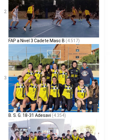
FAP a Nivel 3 Cadete Masc B
(4.517)
B. S. G. 18-31 Adesavi
(4.354)