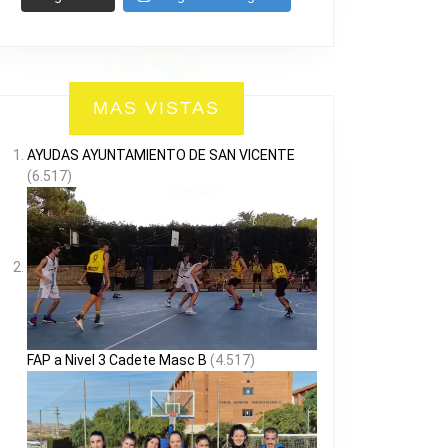
L
NTE
MAS VISTAS
AYUDAS AYUNTAMIENTO DE SAN VICENTE
(6.517)
FAP a Nivel 3 Cadete Masc B
(4.517)