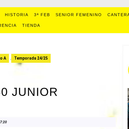
HISTORIA
3ª FEB
SENIOR FEMENINO
CANTER
RENCIA
TIENDA
o A
,
Temporada 24/25
0 JUNIOR
7:20