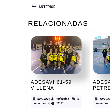
NAVEGACIÓN
ANTERIOR
DE
ENTRADAS
Entrada
RELACIONADAS
anterior:
ADESAVI 61-59
ADESA
ADESAVI
VILLENA
PETR
61-
59
02/2022
Redacción
02/2022
|
Redacción
|
0
12/202
comentarios
|
12:21
comentario
VILLENA