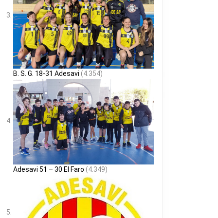
B. S. G. 18-31 Adesavi
(4.354)
Adesavi 51 – 30 El Faro
(4.349)