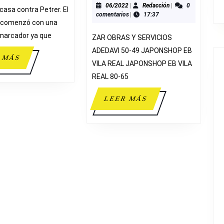
SEMIFINA
06/2022
Redacción
06/2022
|
Redacción
|
0
casa contra Petrer. El
comentarios
|
17:37
ALEVÍN
 comenzó con una
PREFERE
 marcador ya que
ZAR OBRAS Y SERVICIOS
ADEDAVI 50-49 JAPONSHOP EB
LEER
 MÁS
VILA REAL JAPONSHOP EB VILA
MÁS
REAL 80-65
LEER
LEER MÁS
MÁS