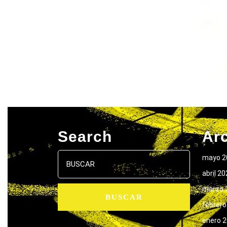
Search
Ar
Buscar:
mayo 2
abril 2
marzo 
febrero
enero 