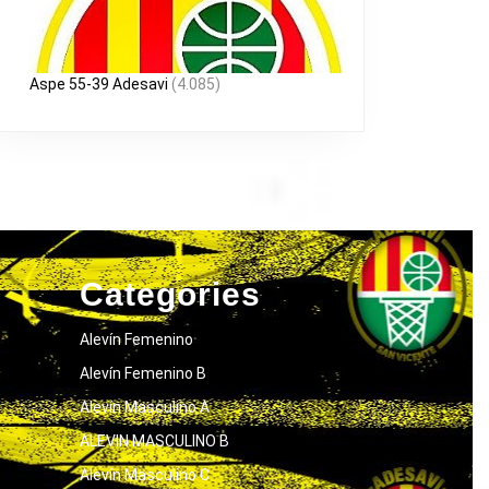
Aspe 55-39 Adesavi
(4.085)
Categories
Alevín Femenino
Alevín Femenino B
Alevín Masculino A
ALEVIN MASCULINO B
Alevín Masculino C