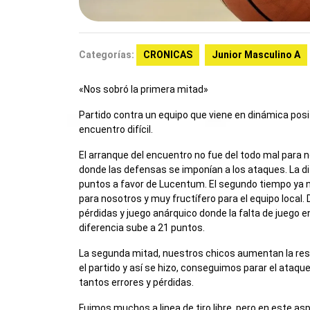
Categorías:
CRONICAS
Junior Masculino A
«Nos sobró la primera mitad»
Partido contra un equipo que viene en dinámica posit
encuentro difícil.
El arranque del encuentro no fue del todo mal para 
donde las defensas se imponían a los ataques. La dif
puntos a favor de Lucentum. El segundo tiempo ya 
para nosotros y muy fructífero para el equipo loca
pérdidas y juego anárquico donde la falta de juego en
diferencia sube a 21 puntos.
La segunda mitad, nuestros chicos aumentan la res
el partido y así se hizo, conseguimos parar el ata
tantos errores y pérdidas.
Fuimos muchos a linea de tiro libre, pero en este a