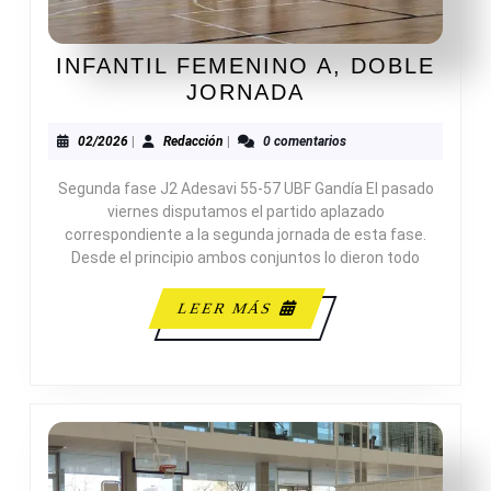
INFANTIL FEMENINO A, DOBLE
INFANTIL
JORNADA
FEMENINO
A,
02/2026
Redacción
02/2026
|
Redacción
|
0 comentarios
DOBLE
Segunda fase J2 Adesavi 55-57 UBF Gandía El pasado
JORNADA
viernes disputamos el partido aplazado
correspondiente a la segunda jornada de esta fase.
Desde el principio ambos conjuntos lo dieron todo
LEER
LEER MÁS
MÁS