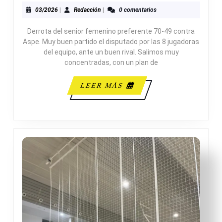
70-
03/2026
Redacción
03/2026
|
Redacción
|
0 comentarios
49
Derrota del senior femenino preferente 70-49 contra
SENIOR
Aspe. Muy buen partido el disputado por las 8 jugadoras
FEMENINO
del equipo, ante un buen rival. Salimos muy
B
concentradas, con un plan de
LEER
LEER MÁS
MÁS