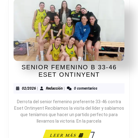
SENIOR FEMENINO B 33-46
SENIOR
ESET ONTINYENT
FEMENINO
B
02/2026
Redacción
02/2026
|
Redacción
|
0 comentarios
33-
Derrota del senior femenino preferente 33-46 contra
46
Eset Ontinyent Recibíamos la visita del líder y sabíamos
ESET
que teníamos que hacer un partido perfecto para
ONTINYEN
llevarnos la victoria. En la parcela
LEER
LEER MÁS