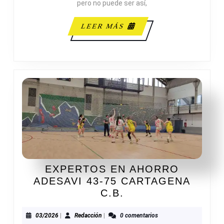
pero no puede ser así,
LEER
LEER MÁS
MÁS
EXPERTOS EN AHORRO
ADESAVI 43-75 CARTAGENA
EXPERTOS
C.B.
EN
AHORRO
03/2026
Redacción
03/2026
|
Redacción
|
0 comentarios