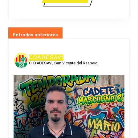
MÁS
NAVEGACIÓN
Entradas anteriores
DE
ENTRADAS
CDADESAVI
C. D.ADESAVI, San Vicente del Raspeig