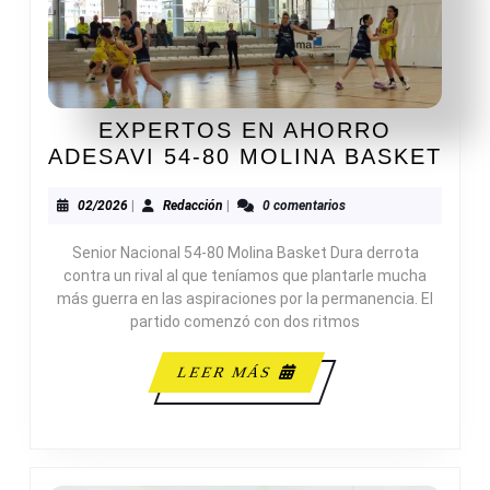
EXPERTOS EN AHORRO
EX
ADESAVI 54-80 MOLINA BASKET
EN
AH
02/2026
Redacción
02/2026
|
Redacción
|
0 comentarios
ADE
Senior Nacional 54-80 Molina Basket Dura derrota
54-
contra un rival al que teníamos que plantarle mucha
80
más guerra en las aspiraciones por la permanencia. El
MOL
partido comenzó con dos ritmos
BAS
LEER
LEER MÁS
MÁS