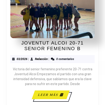
JOVENTUT ALCOI 20-71
JOVENTU
SENIOR FEMENINO B
ALCOI
20-
03/2026
Redacción
03/2026
|
Redacción
|
0 comentarios
71
Victoria del senior femenino preferente 20-71 contra
SENIOR
Joventud Alcoi Empezamos el partido con una gran
FEMENI
intensidad defensiva, que sabíamos que era la clave
B
para no sufrir en este partido. Desde
LEER
LEER MÁS
MÁS