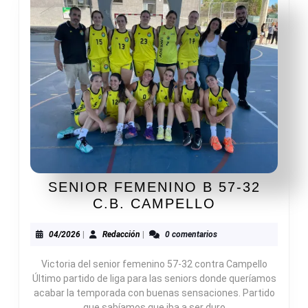
SENIOR FEMENINO B 57-32
SENIOR
C.B. CAMPELLO
FEMENINO
B
04/2026
Redacción
04/2026
|
Redacción
|
0 comentarios
57-
Victoria del senior femenino 57-32 contra Campello
32
Último partido de liga para las seniors donde queríamos
C.B.
acabar la temporada con buenas sensaciones. Partido
CAMPELLO
que sabíamos que iba a ser duro