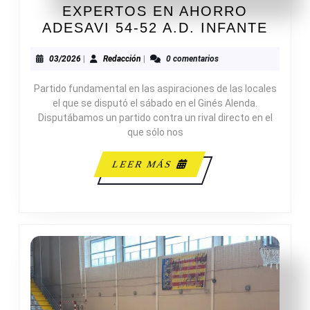
EXPERTOS EN AHORRO
EXPE
ADESAVI 54-52 A.D. INFANTE
EN
AHO
03/2026
Redacción
03/2026
|
Redacción
|
0 comentarios
ADES
Partido fundamental en las aspiraciones de las locales
54-
el que se disputó el sábado en el Ginés Alenda.
52
Disputábamos un partido contra un rival directo en el
A.D.
que sólo nos
INFA
LEER
LEER MÁS
MÁS