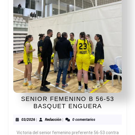
SENIOR FEMENINO B 56-53
SENIOR
BASQUET ENGUERA
FEMENIN
B
03/2026
Redacción
03/2026
|
Redacción
|
0 comentarios
56-
Victoria del senior femenino preferente 56-53 contra
53