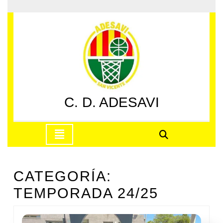
Saltar
al
contenido
Saltar
al
contenido
C. D. ADESAVI
Botón
de
apertura
CATEGORÍA:
TEMPORADA 24/25