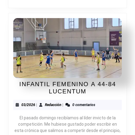
INFANTIL FEMENINO A 44-84
INFANTIL
LUCENTUM
FEMENINO
A
03/2026
Redacción
03/2026
|
Redacción
|
0 comentarios
44-
El pasado domingo recibíamos al líder invicto de la
84
competición. Me hubiese gustado poder escribir en
LUCENTUM
esta crónica que salimos a competir desde el principio,