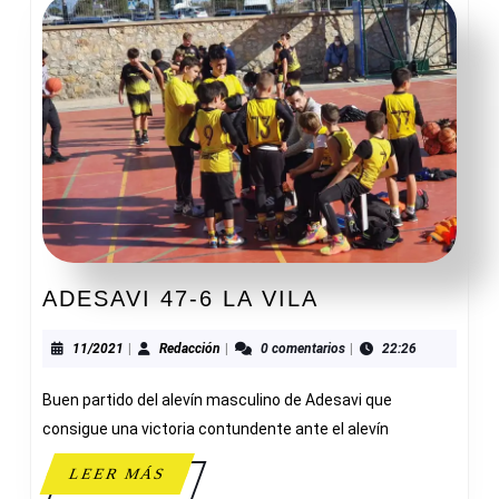
ADESAVI
ADESAVI 47-6 LA VILA
47-
6
11/2021
Redacción
11/2021
|
Redacción
|
0 comentarios
|
22:26
LA
Buen partido del alevín masculino de Adesavi que
VILA
consigue una victoria contundente ante el alevín
LEER
LEER MÁS
MÁS