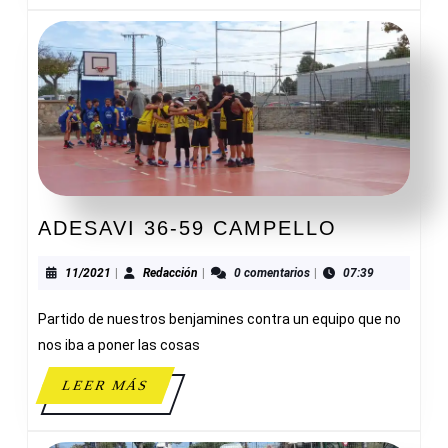
ADESAVI
ADESAVI 36-59 CAMPELLO
36-
59
11/2021
Redacción
11/2021
|
Redacción
|
0 comentarios
|
07:39
CAMPELL
Partido de nuestros benjamines contra un equipo que no
nos iba a poner las cosas
LEER
LEER MÁS
MÁS