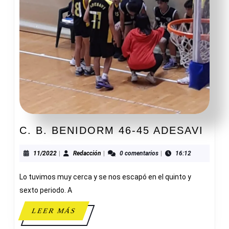
C.
C. B. BENIDORM 46-45 ADESAVI
B.
BEN
11/2022
Redacción
11/2022
|
Redacción
|
0 comentarios
|
16:12
46-
Lo tuvimos muy cerca y se nos escapó en el quinto y
45
ADE
sexto periodo. A
LEER
LEER MÁS
MÁS