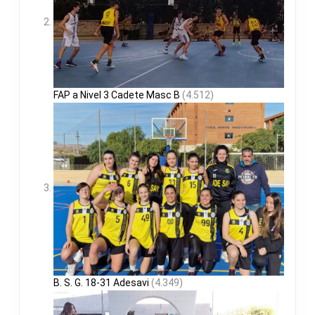
FAP a Nivel 3 Cadete Masc B
(4.512)
B. S. G. 18-31 Adesavi
(4.349)