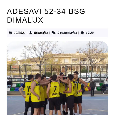
ADESAVI 52-34 BSG
DIMALUX
12/2021
Redacción
12/2021
|
Redacción
|
0 comentarios
|
19:20