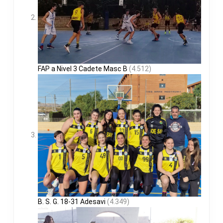
FAP a Nivel 3 Cadete Masc B
(4.512)
B. S. G. 18-31 Adesavi
(4.349)