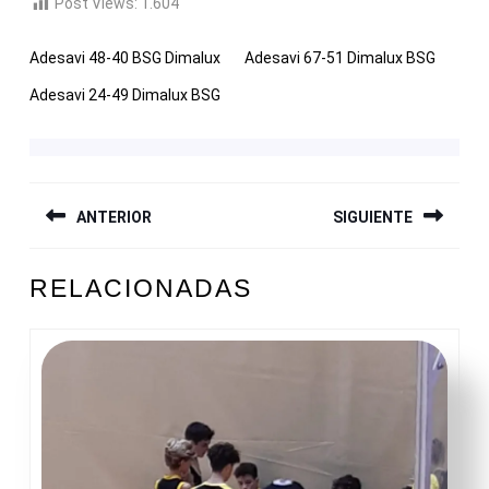
Post Views:
1.604
Adesavi 48-40 BSG Dimalux
Adesavi 67-51 Dimalux BSG
Adesavi 24-49 Dimalux BSG
NAVEGACIÓN
ANTERIOR
SIGUIENTE
DE
ENTRADAS
Entrada
Siguiente
RELACIONADAS
anterior:
entrada: