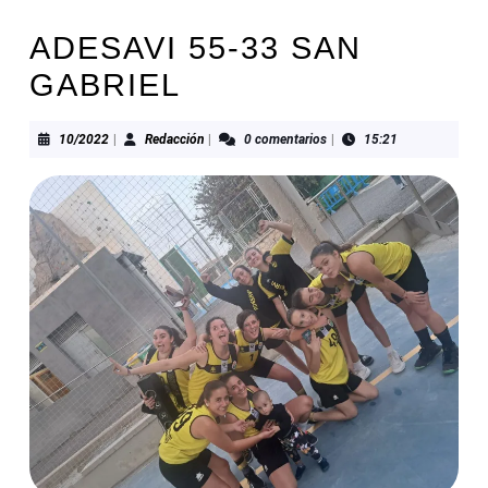
ADESAVI 55-33 SAN
GABRIEL
10/2022
Redacción
10/2022
|
Redacción
|
0 comentarios
|
15:21