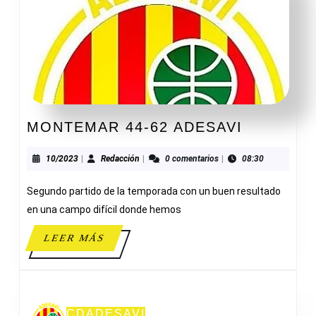
MONTEM
MONTEMAR 44-62 ADESAVI
44-
62
10/2023
Redacción
10/2023
|
Redacción
|
0 comentarios
|
08:30
ADESAVI
Segundo partido de la temporada con un buen resultado
en una campo difícil donde hemos
LEER
LEER MÁS
MÁS
CDADESAVI