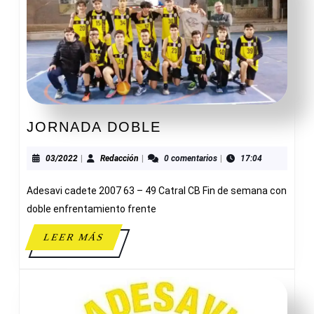
JORNADA
JORNADA DOBLE
DOBLE
03/2022
Redacción
03/2022
|
Redacción
|
0 comentarios
|
17:04
Adesavi cadete 2007 63 – 49 Catral CB Fin de semana con
doble enfrentamiento frente
LEER
LEER MÁS
MÁS