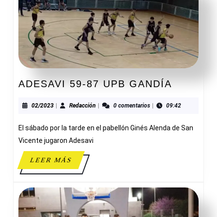
ADESAV
ADESAVI 59-87 UPB GANDÍA
59-
87
02/2023
Redacción
02/2023
|
Redacción
|
0 comentarios
|
09:42
UPB
El sábado por la tarde en el pabellón Ginés Alenda de San
GANDÍA
Vicente jugaron Adesavi
LEER
LEER MÁS
MÁS