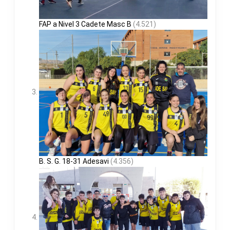
FAP a Nivel 3 Cadete Masc B
(4.521)
B. S. G. 18-31 Adesavi
(4.356)