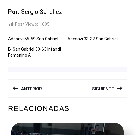
Por:
Sergio Sanchez
Post Views:
1.605
Adesavi 55-59 San Gabriel
Adesavi 33-37 San Gabriel
B. San Gabriel 33-63 Infantil
Femenino A
NAVEGACIÓN
ANTERIOR
SIGUIENTE
DE
ENTRADAS
Entrada
Siguiente
RELACIONADAS
anterior:
entrada: