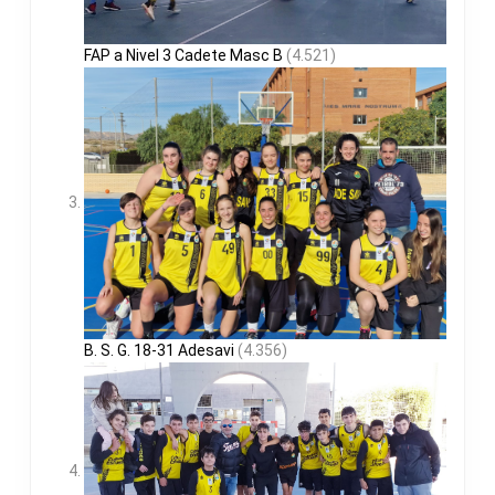
FAP a Nivel 3 Cadete Masc B
(4.521)
B. S. G. 18-31 Adesavi
(4.356)