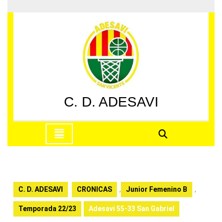
Saltar
al
contenido
Saltar
al
contenido
C. D. ADESAVI
Botón
de
apertura
C. D. ADESAVI
CRONICAS
,
Junior Femenino B
,
Temporada 22/23
Adesavi 55-33 San Gabriel