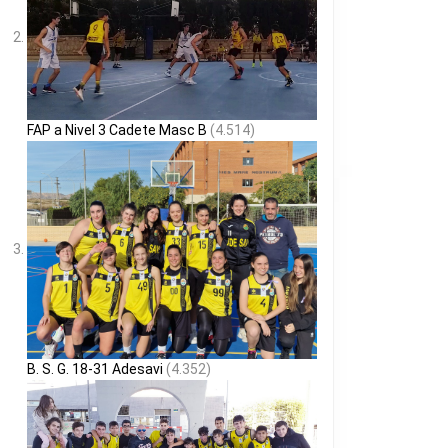
FAP a Nivel 3 Cadete Masc B
(4.514)
B. S. G. 18-31 Adesavi
(4.352)