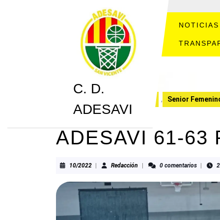
Saltar
al
contenido
NOTICIAS
Saltar
TRANSPA
al
contenido
C. D.
C. D. ADESAVI
CRONICAS
,
Senior Femenin
ADESAVI
ADESAVI 61-6
10/2022
Redacción
10/2022
|
Redacción
|
0 comentarios
|
2