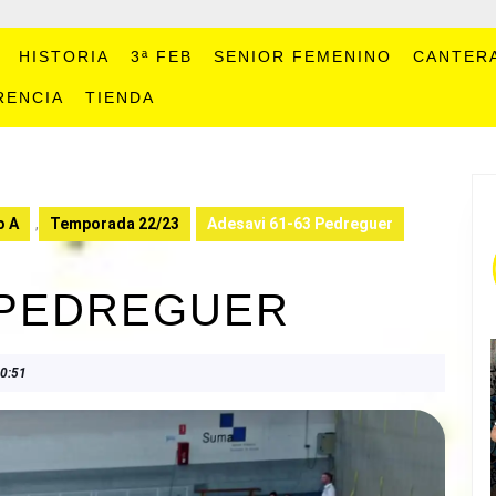
HISTORIA
3ª FEB
SENIOR FEMENINO
CANTER
RENCIA
TIENDA
o A
,
Temporada 22/23
Adesavi 61-63 Pedreguer
3 PEDREGUER
0:51