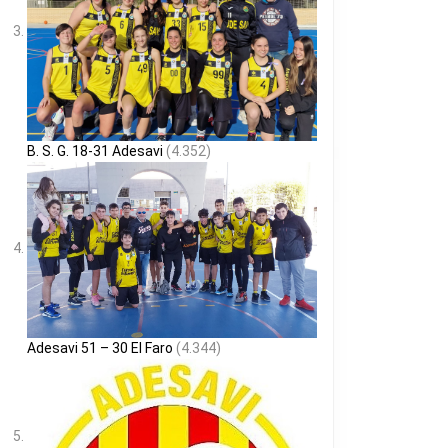
B. S. G. 18-31 Adesavi
(4.352)
Adesavi 51 – 30 El Faro
(4.344)