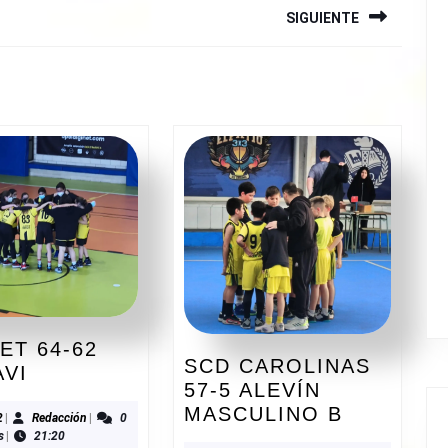
SIGUIENTE
Siguiente
entrada:
ET 64-62
SCD CAROLINAS
ALGINET
AVI
57-5 ALEVÍN
64-
SCD
MASCULINO B
62
02/2022
Redacción
2
|
Redacción
|
0
CAROLIN
s
|
21:20
ADESAVI