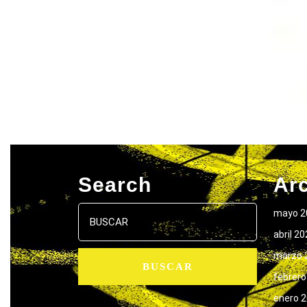
Search
Ar
Buscar:
mayo 2
abril 2
marzo 
febrero
enero 