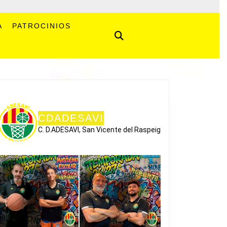
A
PATROCINIOS
CDADESAVI
C. D.ADESAVI, San Vicente del Raspeig