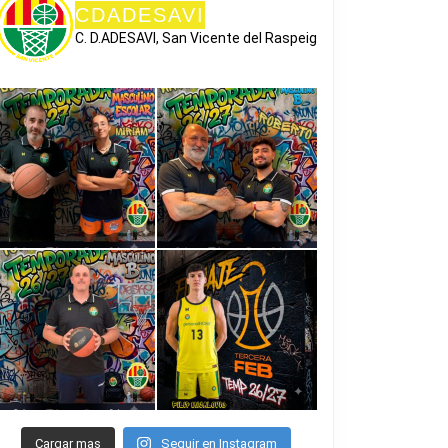
CDADESAVI
C. D.ADESAVI, San Vicente del Raspeig
NO
Cargar mas
Seguir en Instagram