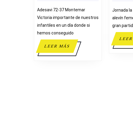
ADESAVI
Adesavi 72-37 Montemar
Jornada la
72-
Victoria importante de nuestros
alevín fem
37
infantiles en un día donde si
gran parti
MONTEMAR
hemos conseguido
LEER
LEER
LEER MÁS
MÁS