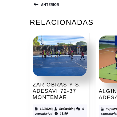
ANTERIOR
DE
ENTRADAS
Entrada
RELACIONADAS
anterior:
ZAR OBRAS Y S.
ADESAVI 72-37
ALGIN
ZAR
MONTEMAR
ADES
OBRAS
Y
12/2024
Redacción
12/2024
|
Redacción
|
0
02/202
comentarios
|
18:50
comentario
S.