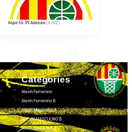
Aspe 55-39 Adesavi
(4.082)
Categories
Alevín Femenino
Alevín Femenino B
Alevín Masculino A
ALEVIN MASCULINO B
Alevín Masculino C