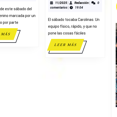
57-
11/2025
Redacción
11/2025
|
Redacción
|
0
comentarios
|
19:04
5
 de este sábado del
ALEVÍN
enino marcada por un
El sábado tocaba Carolinas. Un
MASCULI
do por parte
equipo físico, rápido, y que no
B
pone las cosas fáciles
LEER
 MÁS
MÁS
LEER
LEER MÁS
MÁS