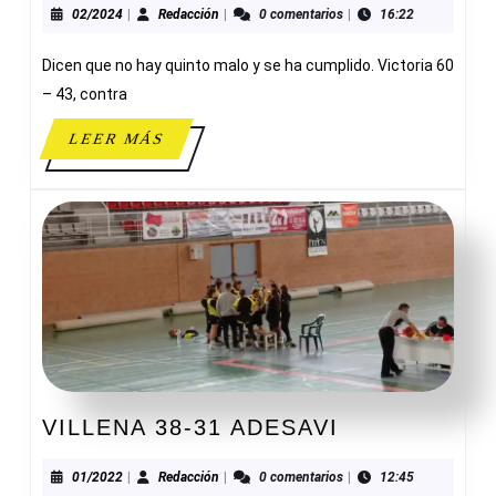
43
02/2024
Redacción
02/2024
|
Redacción
|
0 comentarios
|
16:22
MARISTAS
Dicen que no hay quinto malo y se ha cumplido. Victoria 60
– 43, contra
LEER
LEER MÁS
MÁS
VILLENA
VILLENA 38-31 ADESAVI
38-
31
01/2022
Redacción
01/2022
|
Redacción
|
0 comentarios
|
12:45