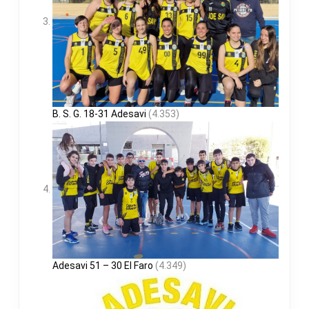
B. S. G. 18-31 Adesavi
(4.353)
Adesavi 51 – 30 El Faro
(4.349)