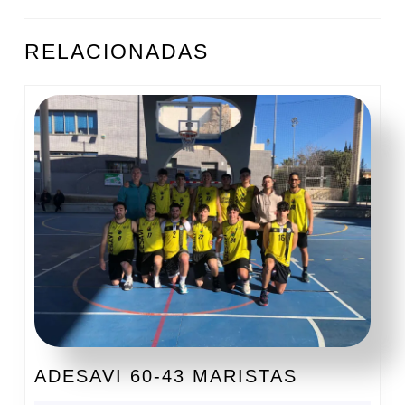
ENTRADAS
Entrada
Siguiente
RELACIONADAS
anterior:
entrada:
ADESAVI
ADESAVI 60-43 MARISTAS
60-