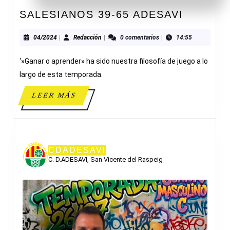
SALESI
SALESIANOS 39-65 ADESAVI
39-
65
04/2024
Redacción
04/2024
|
Redacción
|
0 comentarios
|
14:55
ADESAV
‘»Ganar o aprender» ha sido nuestra filosofía de juego a lo
largo de esta temporada.
LEER
LEER MÁS
MÁS
CDADESAVI
C. D.ADESAVI, San Vicente del Raspeig