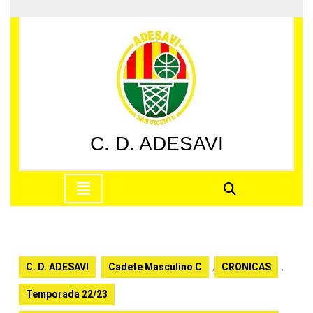
Saltar
al
contenido
Saltar
al
contenido
C. D. ADESAVI
Botón
de
apertura
C. D. ADESAVI
Cadete Masculino C
,
CRONICAS
,
Temporada 22/23