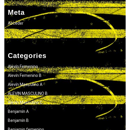
Meta
Acceder
Categories
Alevín Femenino
Alevín Femenino B
Alevín Masculino A
ALEVIN MASCULINO B
Alevín Masculino C
Benjamín A
Benjamín B
Benjamin femenino