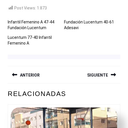
Post Views:
1.873
Infantil Femenino A 47-44
Fundación Lucentum 40-61
Fundación Lucentum
Adesavi
Lucentum 77-40 Infantil
Femenino A
NAVEGACIÓN
ANTERIOR
SIGUIENTE
DE
ENTRADAS
Entrada
Siguiente
RELACIONADAS
anterior:
entrada: