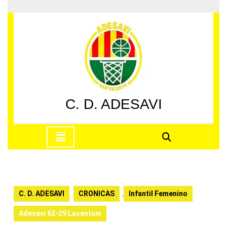
Saltar
al
contenido
Saltar
al
contenido
C. D. ADESAVI
Botón
de
apertura
C. D. ADESAVI
CRONICAS
,
Infantil Femenino
Adesavi 62-29 Lucentum