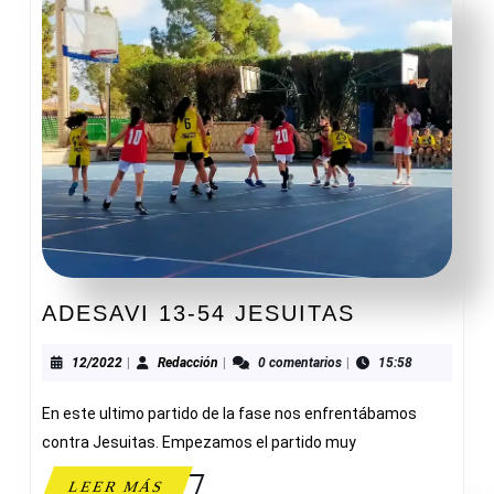
ADESAVI
ADESAVI 13-54 JESUITAS
13-
54
12/2022
Redacción
12/2022
|
Redacción
|
0 comentarios
|
15:58
JESUITAS
En este ultimo partido de la fase nos enfrentábamos
contra Jesuitas. Empezamos el partido muy
LEER
LEER MÁS