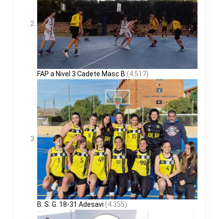
FAP a Nivel 3 Cadete Masc B
(4.517)
B. S. G. 18-31 Adesavi
(4.355)