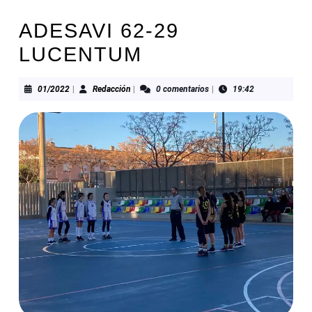
ADESAVI 62-29
LUCENTUM
01/2022
Redacción
01/2022
|
Redacción
|
0 comentarios
|
19:42