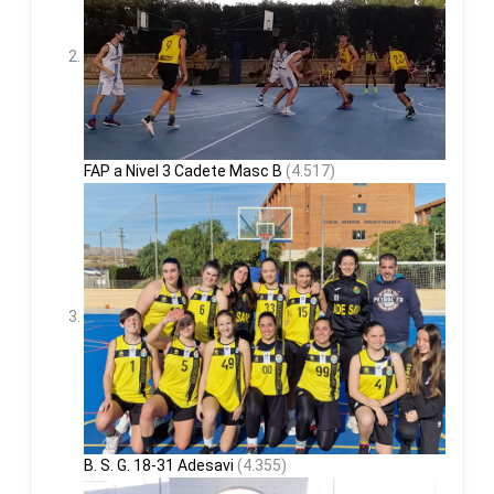
FAP a Nivel 3 Cadete Masc B
(4.517)
B. S. G. 18-31 Adesavi
(4.355)