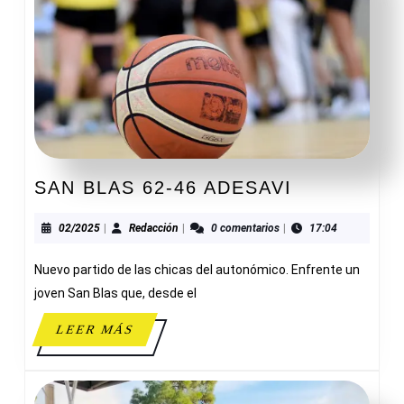
SAN
SAN BLAS 62-46 ADESAVI
BLAS
62-
02/2025
Redacción
02/2025
|
Redacción
|
0 comentarios
|
17:04
46
Nuevo partido de las chicas del autonómico. Enfrente un
ADESAVI
joven San Blas que, desde el
LEER
LEER MÁS
MÁS