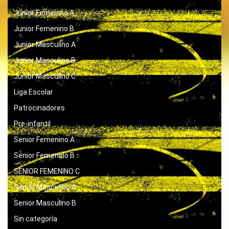
Junior Femenino A
Junior Femenino B
Junior Masculino A
Junior Masculino B
Junior Masculino C
Liga Escolar
Patrocinadores
Pre-infantil
Senior Femenino A
Senior Femenino B
SENIOR FEMENINO C
Senior Masculino A
Senior Masculino B
Sin categoría