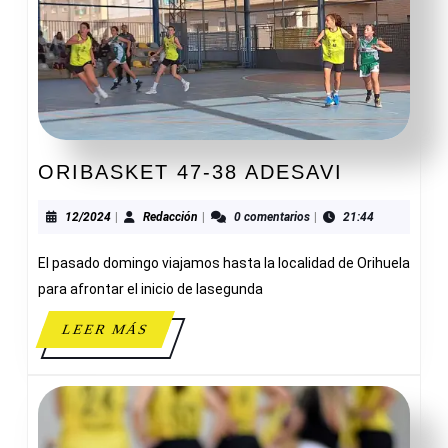
ORIBASK
ORIBASKET 47-38 ADESAVI
47-
38
12/2024
Redacción
12/2024
|
Redacción
|
0 comentarios
|
21:44
ADESAVI
El pasado domingo viajamos hasta la localidad de Orihuela
para afrontar el inicio de lasegunda
LEER
LEER MÁS
MÁS