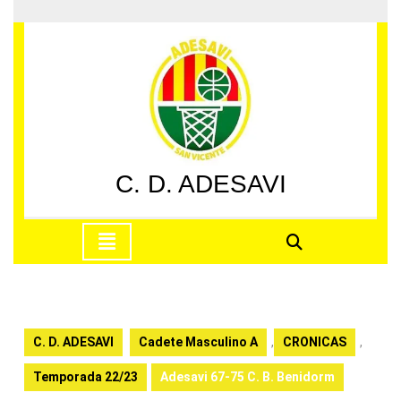
Saltar
al
contenido
Saltar
al
contenido
C. D. ADESAVI
Botón
de
apertura
C. D. ADESAVI
Cadete Masculino A
,
CRONICAS
,
Temporada 22/23
Adesavi 67-75 C. B. Benidorm