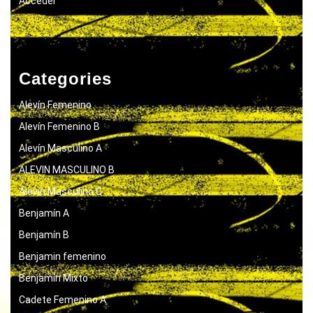
Acceder
Categories
Alevín Femenino
Alevín Femenino B
Alevín Masculino A
ALEVIN MASCULINO B
Alevín Masculino C
Benjamín A
Benjamín B
Benjamin femenino
Benjamín Mixto
Cadete Femenino A