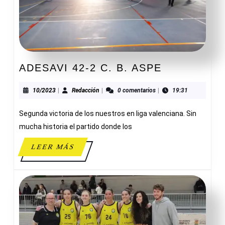
ADESAVI
ADESAVI 42-2 C. B. ASPE
42-
2
10/2023
Redacción
10/2023
|
Redacción
|
0 comentarios
|
19:31
C.
Segunda victoria de los nuestros en liga valenciana. Sin
B.
ASPE
mucha historia el partido donde los
LEER
LEER MÁS
MÁS