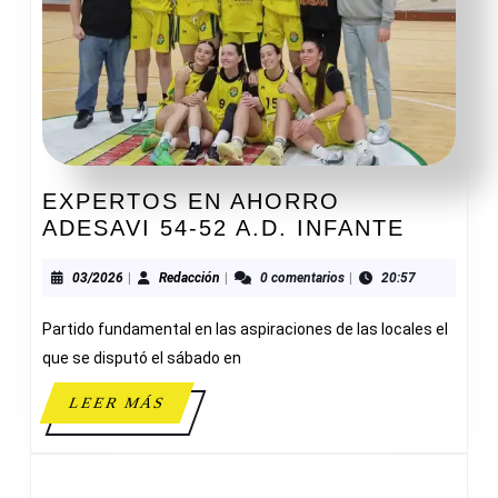
EXPERTOS EN AHORRO
EXPER
ADESAVI 54-52 A.D. INFANTE
EN
AHORR
03/2026
Redacción
03/2026
|
Redacción
|
0 comentarios
|
20:57
ADESAV
Partido fundamental en las aspiraciones de las locales el
54-
52
que se disputó el sábado en
A.D.
LEER
LEER MÁS
INFANT
MÁS