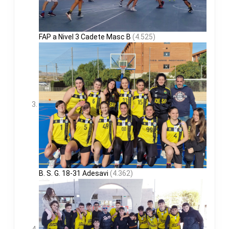
FAP a Nivel 3 Cadete Masc B
(4.525)
B. S. G. 18-31 Adesavi
(4.362)