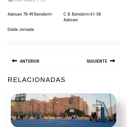
Post Views:
1.721
Adesavi 78-49 Benidorm
C. B. Benidorm 61-58
Adesavi
Doble Jornada
NAVEGACIÓN
ANTERIOR
SIGUIENTE
DE
ENTRADAS
Entrada
Siguiente
RELACIONADAS
anterior:
entrada: