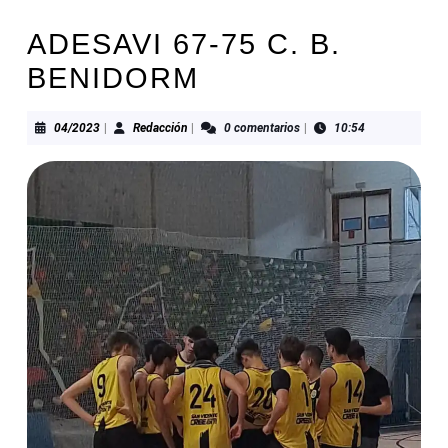
ADESAVI 67-75 C. B.
BENIDORM
04/2023
Redacción
04/2023
|
Redacción
|
0 comentarios
|
10:54