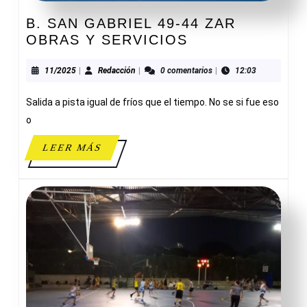
B. SAN GABRIEL 49-44 ZAR
B.
OBRAS Y SERVICIOS
SAN
GABRIEL
11/2025
Redacción
11/2025
|
Redacción
|
0 comentarios
|
12:03
49-
Salida a pista igual de fríos que el tiempo. No se si fue eso
44
ZAR
o
OBRAS
LEER
LEER MÁS
Y
MÁS
SERVICIOS