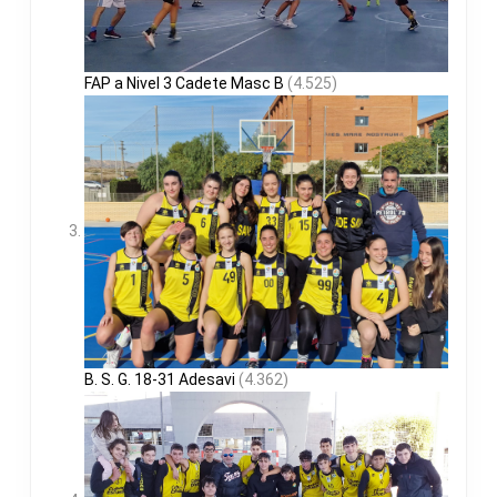
FAP a Nivel 3 Cadete Masc B
(4.525)
B. S. G. 18-31 Adesavi
(4.362)