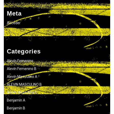
Meta
Acceder
Categories
Alevín Femenino
Alevín Femenino B
Alevín Masculino A
ALEVIN MASCULINO B
Alevín Masculino C
Benjamín A
Benjamín B