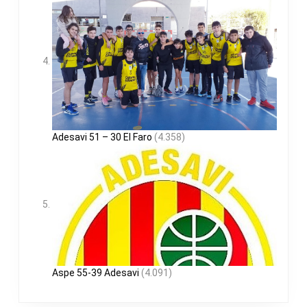
Adesavi 51 – 30 El Faro
(4.358)
Aspe 55-39 Adesavi
(4.091)