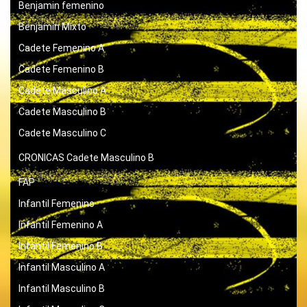
Benjamin femenino
Benjamín Mixto
Cadete Femenino A
Cadete Femenino B
Cadete Masculino A
Cadete Masculino B
Cadete Masculino C
CRONICAS
Cadete Masculino B
FAP
Infantil Femenino
Infantil Femenino A
Infantil Femenino B
Infantil Masculino A
Infantil Masculino B