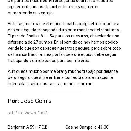
a 6 para los nuestros. En el segundo cuarto los nuestros
siguieron dejandose la piel en la pista y siguieron
aumentando su ventaja.
En la segunda parte el equipo local bajo algo el ritmo, pese a
eso ha seguido trabajando duro para mantener el resultado.
El partido finaliza 81 – 54 para los nuestros, obteniendo una
diferencia de 27 puntos. En el partido de hoy hemos podido
ver de lo que son capaces nuestros peques, pero sobre todo
se ha mostrado la línea por la que este equipo debe seguir
trabajando y dando pasos para ser mejores.
Aún queda mucho por mejorar y mucho trabajo por delante,
pero seguro que si se entrena con esta concentración e
intensidad, será más fácil y ameno el camino.
Por:
José Gomis
Post Views:
1.641
Benjamín A 59-17 C.B.
Casino Campello 43-36