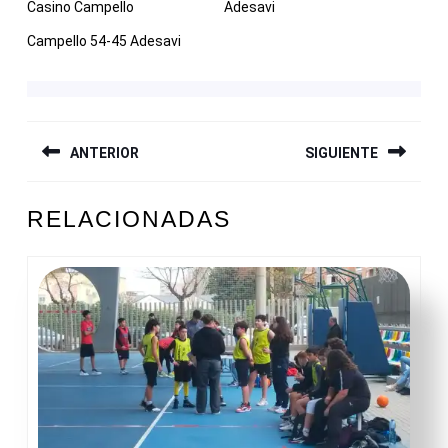
Casino Campello
Adesavi
Campello 54-45 Adesavi
NAVEGACIÓN
ANTERIOR
SIGUIENTE
DE
ENTRADAS
Entrada
Siguiente
RELACIONADAS
anterior:
entrada: