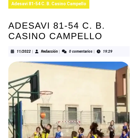
Adesavi 81-54 C. B. Casino Campello
ADESAVI 81-54 C. B.
CASINO CAMPELLO
11/2022
Redacción
11/2022
|
Redacción
|
0 comentarios
|
19:29