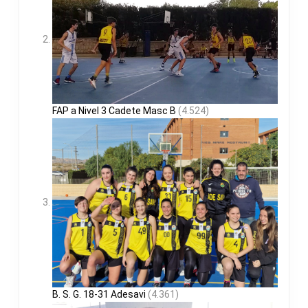
FAP a Nivel 3 Cadete Masc B
(4.524)
B. S. G. 18-31 Adesavi
(4.361)