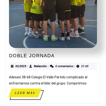
DOBLE
DOBLE JORNADA
JORNADA
02/2025
Redacción
02/2025
|
Redacción
|
0 comentarios
|
21:43
Adesavi 38-68 Colegio El Valle Partido complicado al
enfrentarnos contra el líder del grupo. Competimos
LEER
LEER MÁS
MÁS