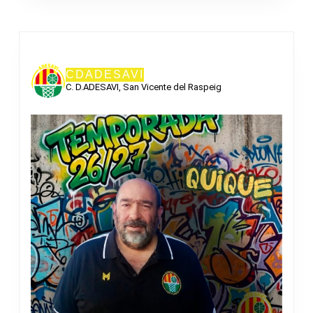
CDADESAVI
C. D.ADESAVI, San Vicente del Raspeig