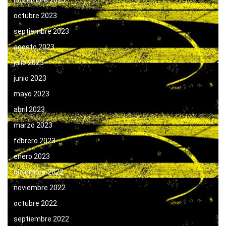
noviembre 2023
octubre 2023
septiembre 2023
agosto 2023
julio 2023
junio 2023
mayo 2023
abril 2023
marzo 2023
febrero 2023
enero 2023
diciembre 2022
noviembre 2022
octubre 2022
septiembre 2022