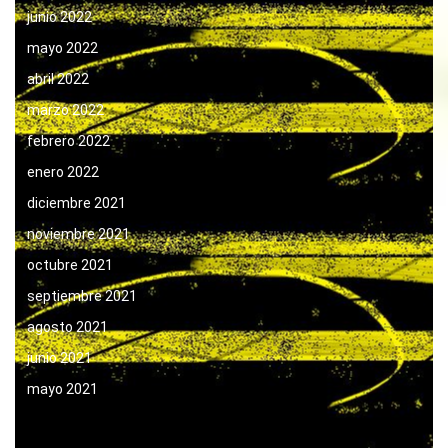
junio 2022
mayo 2022
abril 2022
marzo 2022
febrero 2022
enero 2022
diciembre 2021
noviembre 2021
octubre 2021
septiembre 2021
agosto 2021
junio 2021
mayo 2021